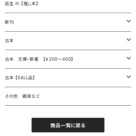
再入荷
新入荷
店主 の 【推し本】
再入荷
新刊
本 の あれこれ
古本
読書のこと
文芸
本 の あれこれ
古本 文庫・新書 【￥200～400】
本屋のこと
近代小説 エッセイ 戯曲（日本人作家）
読書のこと
日々 の できこと
日本文学
日本文学
古本 【SALL品】
出版のこと
現代小説 エッセイ 戯曲（日本人作家）
本屋のこと
日常の 風景 群像
小説 エッセイ 戯曲（日本人作家）
小説 エッセイ 戯曲
生き方 ライフスタイル
海外文学
海外文学
20％OFF
その他 雑貨など
近代小説 エッセイ 戯曲（外国人作家）
出版のこと
コラム 雑記
ミステリー サスペンス ホラー（日本人作家）
ミステリー サスペンス SF ホラー
スタイル が ある 生活
小説 エッセイ 戯曲（外国人作家）
趣味 ファッション 生活用品 雑貨
日々 の できごと
児童文学
30％OFF
商品一覧に戻る
現代小説 エッセイ 戯曲（外国人作家）
日記 書簡
ファンタジー SF 時代小説 幻想文学（日本人作家）
詩歌
人生 生き方 について考える
詩（外国人作家）
趣味
日常の 風景 群像
食べ物 料理
生き方 ライフスタイル
50％OFF