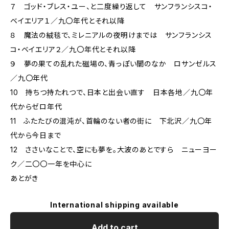
７ ゴッド・ブレス・ユー、と二度繰り返して サンフランシスコ・
ベイエリア１／九〇年代とそれ以降
８ 魔法の絨毯で、ミレニアルの夜明けまでは サンフランシス
コ・ベイエリア２／九〇年代とそれ以降
９ 夢の果ての乱れた磁場の、青っぽい闇のなか ロサンゼルス
／九〇年代
10 持ちつ持たれつで、日本と出会い直す 日本各地／九〇年
代からゼロ年代
11 ふたたびの混沌が、首輪のない者の街に 下北沢／九〇年
代から今日まで
12 ささいなことで、空にも夢を。大波のあとですら ニューヨー
ク／二〇〇一年を中心に
あとがき
International shipping available
Add to cart