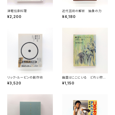
津軽伝承料理
近代芸術の解析 抽象の力
¥2,200
¥4,180
リック・ルービンの創作術
幽霊はここにいる どれい狩り
（新潮文庫）
¥3,520
¥1,150