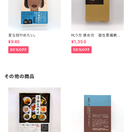
変な奴やめたい。
叱り方 褒め方 潜在意識教育
法叢書
¥945
¥1,350
30%OFF
50%OFF
その他の商品