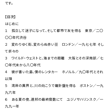
です。
【目次】
はじめに
１ 孤立して迷子になって、そして都市で友を得る 東京／二〇
〇〇年代渋谷
２ 変わりゆく街、変わらぬ赤い豆 ロンドン／一九七七年 そし
て折々の
３ ワイルド・ウェストと、海までの距離 大阪とその深南部／七
〇年代末から八〇年代
４ 彼が書いた島、僕のレンタカー ホノルル／九〇年代とそれ
以降
５ 湾岸の異界と、川の向こうで羅針盤を得る ボストン／一九
九六年
６ ある夏の夜、連邦の最終度数にて ユジノサハリンスク／一
九九一年