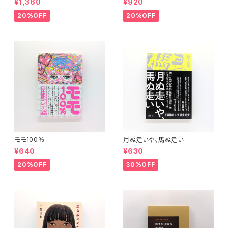
¥1,360
¥920
20%OFF
20%OFF
モモ100％
月ぬ走いや、馬ぬ走い
¥640
¥630
20%OFF
30%OFF