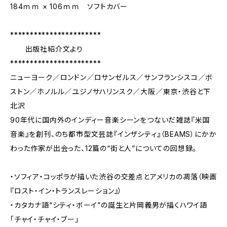
184ｍｍ × 106ｍｍ ソフトカバー
***********************
出版社紹介文より
***********************
ニューヨーク／ロンドン／ロサンゼルス／サンフランシスコ／ボ
ストン／ホノルル／ユジノサハリンスク／大阪／東京・渋谷と下
北沢
90年代に国内外のインディー音楽シーンをつないだ雑誌『米国
音楽』を創刊、のち都市型文芸誌『インザシティ』（BEAMS）にかか
わった作家が出会った、12篇の“街と人”についての回想録。
・ソフィア・コッポラが描いた渋谷の交差点とアメリカの凋落（映画
『ロスト・イン・トランスレーション』）
・カタカナ語“シティ・ボーイ”の誕生と片岡義男が描くハワイ語
「チャイ・チャイ・ブー」