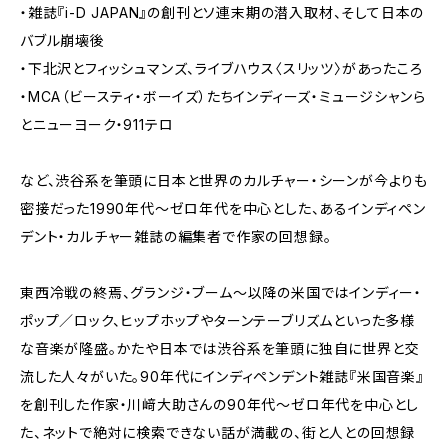
・雑誌『i-D JAPAN』の創刊とソ連末期の潜入取材、そして日本の
バブル崩壊後
・下北沢とフィッシュマンズ、ライブハウス〈スリッツ〉があったころ
・MCA（ビースティ・ボーイズ）たちインディーズ・ミュージシャンら
とニューヨーク・911テロ
など、渋谷系を筆頭に日本と世界のカルチャー・シーンが今よりも
密接だった1990年代〜ゼロ年代を中心とした、あるインディペン
デント・カルチャー雑誌の編集者で作家の回想録。
東西冷戦の終焉、グランジ・ブーム〜以降の米国ではインディー・
ポップ／ロック、ヒップホップやターンテーブリズムといった多様
な音楽が隆盛。かたや日本では渋谷系を筆頭に独自に世界と交
流した人々がいた。90年代にインディペンデント雑誌『米国音楽』
を創刊した作家・川﨑大助さんの90年代〜ゼロ年代を中心とし
た、ネットで絶対に検索できない話が満載の、街と人との回想録