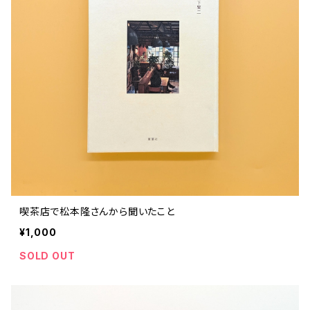
ストリートカルチャー
音楽評論 音楽史
日本 の 文化 風俗
映画 監督論 評伝
社会 を 深堀りする
カルチャー 全般
思索 を 深める
歴史 文化史 を 振り返る
芸能 タレント スポーツ
世界 の 歴史 史実
映画 評論 映画史
教育 家族 コミュニケーション
マンガ 特撮 アニメ ゲーム
自然科学
日本 の 歴史 史実
青森 の 本
世の中 や 社会 のこと
文化論 メディア論
世界 の 文化 風俗
演劇
差別 や 偏見
芸能 タレント スポーツ
人類学 民俗学
日本 の 文化 風俗
文芸（小説 エッセイ）
社会を深掘りする
雑誌 ZINE
思索 を 深める
政治 経済
オカルト 占い スピリチュアル
社会学
世界 の 歴史 史実
青森 の 文化
教育 家族 コミュニケーション
WORKSIGHT ワークサイト（コクヨ株式会社）
自然科学
青森 の 本
地方 地域コミュニティ
文化論 メディア論
哲学 思想 宗教
世界 の 文化 風俗
郷土史
差別 偏見
ZINE 自費出版
人類学 民俗学
文芸 文芸評論
雑誌
医療 ヘルスケア
民話 昔話
地方 地域コミュニティ
喫茶店で松本隆さんから聞いたこと
その他 の 雑誌【文芸】
社会学
郷土史 風土
【 Arne（アルネ）】バックナンバー
¥1,000
季刊誌 「青森の暮らし」
政治 経済
その他 の 雑誌【カルチャー・社会】
哲学 思想 宗教
民話 昔話
SOLD OUT
【 BRUTUS（ブルータス）】 バックナンバー
医療 ヘルスケア
芸術 現代アート 工芸
【POPEYE（ポパイ）】バックナンバー