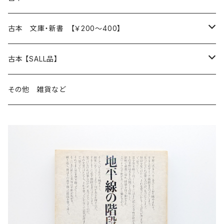
読書のこと
文芸
本 の あれこれ
古本 文庫・新書 【￥200～400】
本屋のこと
近代小説 エッセイ 戯曲（日本人作家）
読書のこと
日々 の できこと
日本文学
日本文学
古本 【SALL品】
出版のこと
現代小説 エッセイ 戯曲（日本人作家）
本屋のこと
日常の 風景 群像
小説 エッセイ 戯曲（日本人作家）
小説 エッセイ 戯曲
生き方 ライフスタイル
海外文学
海外文学
20％OFF
その他 雑貨など
近代小説 エッセイ 戯曲（外国人作家）
出版のこと
コラム 雑記
ミステリー サスペンス ホラー（日本人作家）
ミステリー サスペンス SF ホラー
スタイル が ある 生活
小説 エッセイ 戯曲（外国人作家）
趣味 ファッション 生活用品 雑貨
日々 の できごと
児童文学
30％OFF
現代小説 エッセイ 戯曲（外国人作家）
日記 書簡
ファンタジー SF 時代小説 幻想文学（日本人作家）
詩歌
人生 生き方 について考える
詩（外国人作家）
趣味
日常の 風景 群像
食べ物 料理
生き方 ライフスタイル
50％OFF
詩
詩
批評 評論
仕事 の スタイル
ミステリー サスペンス ホラー（外国人作家）
衣服 ファッション
コラム 雑記
食べ物 の こだわり 思い出
スタイルがある 生活
旅 お散歩 街歩き
趣味 ファッション 生活用品 雑貨
短歌 俳句 川柳
短歌 俳句 川柳
健康 メンタルヘルス
ファンタジー SF 幻想文学（外国人作家）
雑貨 生活用品 インテリア
日記 書簡
料理 レシピ
人生 生き方 について考える
旅
趣味
自然 と ふれあう
食べ物 料理