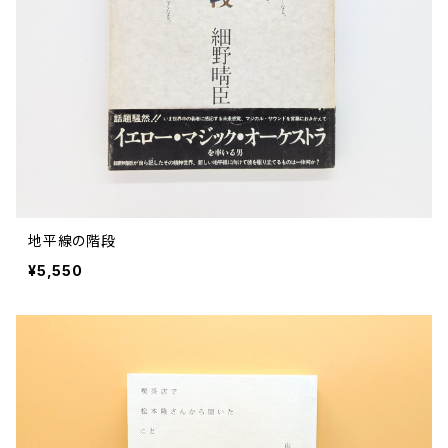
評論 評伝 など
評論 評伝など
評論 評伝 など
食 の 知識 ガイド
仕事 の スタイル
お散歩 街歩き
衣服 ファッション
動物 昆虫
食べ物 の こだわり 思い出
マンガ 絵本 イラスト
旅 お散歩 街歩き
ことば 文章 について
ことば 文章 について
健康 メンタルヘルス
雑貨 生活用品 インテリア
植物 庭 農業
料理 レシピ
マンガ
旅
美術 デザイン
マンガ 絵本 イラストレーション
自然風景 アウトドア
食 の 知識 ガイド
絵本
お散歩 街歩き
美術 現代アート
マンガ
音楽
自然 と ふれあう
イラストレーション
デザイン 建築
絵本
アーティストのこと
動物 昆虫
映画 演劇
美術 デザイン
地平線の階段
評論 作家 の 評伝 など
民芸 工芸
イラストレーション
¥5,550
ディスクガイド
植物 庭
映画 作品解説 作品ガイド
美術 現代アート
カルチャー メディア
音楽
評論 作家 の 評伝 など
音楽評論 音楽史
自然風景 アウトドア
映画 監督論 評伝
デザイン 建築
カルチャー全般
アーティストのこと
歴史 文化史 を 振り返る
映画 演劇
映画 評論 映画史
民芸 工芸
マンガ 特撮 アニメ オカルト
ディスクガイド
日本 の 歴史 史実
映画 作品解説 作品ガイド
世の中 や 社会 のこと
カルチャー メディア
演劇
【 美術手帖 】 バックナンバー