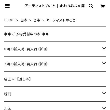
アーティストのこと | まわりみち文庫
HOME
古本
音楽
アーティストのこと
◆◆ ご予約受付中の本 ◆◆
８月の新入荷・再入荷（新刊）
新入荷
７月の新入荷・再入荷（新刊）
再入荷
新入荷
店主 の 【推し本】
再入荷
新刊
本 の あれこれ
古本