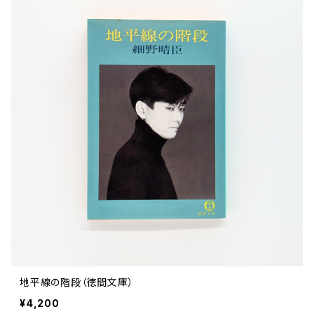
文芸 文芸評論
美術 イラスト
建築 デザイン
ファッション
サブカルチャー
その他
地平線の階段（徳間文庫）
¥4,200