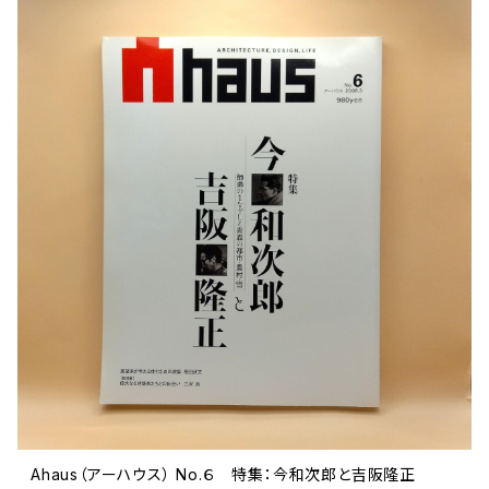
文芸 文芸評論
美術 イラスト
建築 デザイン
ファッション
サブカルチャー
その他
Ahaus（アーハウス） No.６ 特集：今和次郎と吉阪隆正