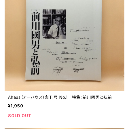
ストリートカルチャー
音楽評論 音楽史
日本 の 文化 風俗
映画 監督論 評伝
社会 を 深堀りする
カルチャー 全般
思索 を 深める
歴史 文化史 を 振り返る
芸能 タレント スポーツ
世界 の 歴史 史実
映画 評論 映画史
教育 家族 コミュニケーション
マンガ 特撮 アニメ ゲーム
自然科学
日本 の 歴史 史実
青森 の 本
世の中 や 社会 のこと
文化論 メディア論
世界 の 文化 風俗
演劇
差別 や 偏見
芸能 タレント スポーツ
人類学 民俗学
日本 の 文化 風俗
文芸（小説 エッセイ）
社会を深掘りする
雑誌 ZINE
思索 を 深める
政治 経済
オカルト 占い スピリチュアル
社会学
世界 の 歴史 史実
青森 の 文化
教育 家族 コミュニケーション
WORKSIGHT ワークサイト（コクヨ株式会社）
自然科学
青森 の 本
地方 地域コミュニティ
文化論 メディア論
哲学 思想 宗教
世界 の 文化 風俗
郷土史
差別 偏見
ZINE 自費出版
人類学 民俗学
文芸 文芸評論
雑誌
医療 ヘルスケア
民話 昔話
地方 地域コミュニティ
その他 の 雑誌【文芸】
社会学
郷土史 風土
【 Arne（アルネ）】バックナンバー
Ahaus（アーハウス）創刊号 No.1 特集：前川國男と弘前
季刊誌 「青森の暮らし」
政治 経済
その他 の 雑誌【カルチャー・社会】
哲学 思想 宗教
¥1,950
民話 昔話
【 BRUTUS（ブルータス）】 バックナンバー
SOLD OUT
医療 ヘルスケア
芸術 現代アート 工芸
【POPEYE（ポパイ）】バックナンバー