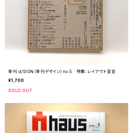
評論 評伝 など
評論 評伝など
評論 評伝 など
食 の 知識 ガイド
仕事 の スタイル
お散歩 街歩き
衣服 ファッション
動物 昆虫
食べ物 の こだわり 思い出
マンガ 絵本 イラスト
旅 お散歩 街歩き
ことば 文章 について
ことば 文章 について
健康 メンタルヘルス
雑貨 生活用品 インテリア
植物 庭 農業
料理 レシピ
マンガ
旅
美術 デザイン
マンガ 絵本 イラストレーション
自然風景 アウトドア
食 の 知識 ガイド
絵本
お散歩 街歩き
美術 現代アート
マンガ
音楽
自然 と ふれあう
イラストレーション
デザイン 建築
絵本
アーティストのこと
動物 昆虫
映画 演劇
美術 デザイン
季刊 d/SIGN（季刊デザイン）no.5 特集：レイアウト宣言
評論 作家 の 評伝 など
民芸 工芸
イラストレーション
¥1,700
ディスクガイド
植物 庭
映画 作品解説 作品ガイド
美術 現代アート
カルチャー メディア
音楽
SOLD OUT
評論 作家 の 評伝 など
音楽評論 音楽史
自然風景 アウトドア
映画 監督論 評伝
デザイン 建築
カルチャー全般
アーティストのこと
歴史 文化史 を 振り返る
映画 演劇
映画 評論 映画史
民芸 工芸
マンガ 特撮 アニメ オカルト
ディスクガイド
日本 の 歴史 史実
映画 作品解説 作品ガイド
世の中 や 社会 のこと
カルチャー メディア
演劇
【 美術手帖 】 バックナンバー