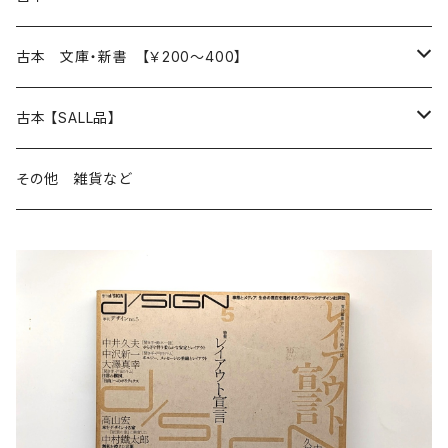
読書のこと
文芸
本 の あれこれ
古本 文庫・新書 【￥200～400】
本屋のこと
近代小説 エッセイ 戯曲（日本人作家）
読書のこと
日々 の できこと
日本文学
日本文学
古本 【SALL品】
出版のこと
現代小説 エッセイ 戯曲（日本人作家）
本屋のこと
日常の 風景 群像
小説 エッセイ 戯曲（日本人作家）
小説 エッセイ 戯曲
生き方 ライフスタイル
海外文学
海外文学
20％OFF
その他 雑貨など
近代小説 エッセイ 戯曲（外国人作家）
出版のこと
コラム 雑記
ミステリー サスペンス ホラー（日本人作家）
ミステリー サスペンス SF ホラー
スタイル が ある 生活
小説 エッセイ 戯曲（外国人作家）
趣味 ファッション 生活用品 雑貨
日々 の できごと
児童文学
30％OFF
現代小説 エッセイ 戯曲（外国人作家）
日記 書簡
ファンタジー SF 時代小説 幻想文学（日本人作家）
詩歌
人生 生き方 について考える
詩（外国人作家）
趣味
日常の 風景 群像
食べ物 料理
生き方 ライフスタイル
50％OFF
詩
詩
批評 評論
仕事 の スタイル
ミステリー サスペンス ホラー（外国人作家）
衣服 ファッション
コラム 雑記
食べ物 の こだわり 思い出
スタイルがある 生活
旅 お散歩 街歩き
趣味 ファッション 生活用品 雑貨
短歌 俳句 川柳
短歌 俳句 川柳
健康 メンタルヘルス
ファンタジー SF 幻想文学（外国人作家）
雑貨 生活用品 インテリア
日記 書簡
料理 レシピ
人生 生き方 について考える
旅
趣味
自然 と ふれあう
食べ物 料理