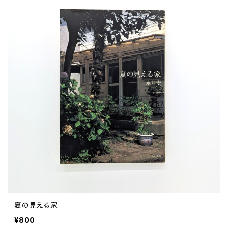
文芸 文芸評論
美術 イラスト
建築 デザイン
ファッション
サブカルチャー
その他
夏の見える家
¥800