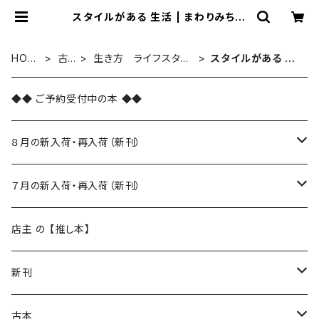
スタイルがある 生活 | まわりみち文
庫
HOM
古
生き方 ライフスタイ
スタイルがある 生
E
本
ル
活
◆◆ ご予約受付中の本 ◆◆
８月の新入荷・再入荷（新刊）
新入荷
７月の新入荷・再入荷（新刊）
再入荷
新入荷
店主 の 【推し本】
再入荷
新刊
本 の あれこれ
古本