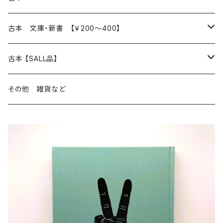
読書のこと
文芸
本 の あれこれ
古本 文庫・新書 【￥200～400】
本屋のこと
近代小説 エッセイ 戯曲（日本人作家）
読書のこと
日々 の できこと
日本文学
日本文学
古本 【SALL品】
出版のこと
現代小説 エッセイ 戯曲（日本人作家）
本屋のこと
日常の 風景 群像
小説 エッセイ 戯曲（日本人作家）
小説 エッセイ 戯曲
生き方 ライフスタイル
海外文学
海外文学
20％OFF
その他 雑貨など
近代小説 エッセイ 戯曲（外国人作家）
出版のこと
コラム 雑記
ミステリー サスペンス ホラー（日本人作家）
ミステリー サスペンス SF ホラー
スタイル が ある 生活
小説 エッセイ 戯曲（外国人作家）
趣味 ファッション 生活用品 雑貨
日々 の できごと
児童文学
30％OFF
現代小説 エッセイ 戯曲（外国人作家）
日記 書簡
ファンタジー SF 時代小説 幻想文学（日本人作家）
詩歌
人生 生き方 について考える
詩（外国人作家）
趣味
日常の 風景 群像
食べ物 料理
生き方 ライフスタイル
50％OFF
詩
詩
批評 評論
仕事 の スタイル
ミステリー サスペンス ホラー（外国人作家）
衣服 ファッション
コラム 雑記
食べ物 の こだわり 思い出
スタイルがある 生活
旅 お散歩 街歩き
趣味 ファッション 生活用品 雑貨
短歌 俳句 川柳
短歌 俳句 川柳
健康 メンタルヘルス
ファンタジー SF 幻想文学（外国人作家）
雑貨 生活用品 インテリア
日記 書簡
料理 レシピ
人生 生き方 について考える
旅
趣味
自然 と ふれあう
食べ物 料理