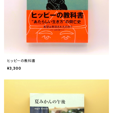
評論 評伝 など
評論 評伝など
評論 評伝 など
食 の 知識 ガイド
仕事 の スタイル
お散歩 街歩き
衣服 ファッション
動物 昆虫
食べ物 の こだわり 思い出
マンガ 絵本 イラスト
旅 お散歩 街歩き
ことば 文章 について
ことば 文章 について
健康 メンタルヘルス
雑貨 生活用品 インテリア
植物 庭 農業
料理 レシピ
マンガ
旅
美術 デザイン
マンガ 絵本 イラストレーション
自然風景 アウトドア
食 の 知識 ガイド
絵本
お散歩 街歩き
美術 現代アート
マンガ
音楽
自然 と ふれあう
イラストレーション
デザイン 建築
絵本
アーティストのこと
動物 昆虫
映画 演劇
美術 デザイン
ヒッピーの教科書
評論 作家 の 評伝 など
民芸 工芸
イラストレーション
¥3,300
ディスクガイド
植物 庭
映画 作品解説 作品ガイド
美術 現代アート
カルチャー メディア
音楽
評論 作家 の 評伝 など
音楽評論 音楽史
自然風景 アウトドア
映画 監督論 評伝
デザイン 建築
カルチャー全般
アーティストのこと
歴史 文化史 を 振り返る
映画 演劇
映画 評論 映画史
民芸 工芸
マンガ 特撮 アニメ オカルト
ディスクガイド
日本 の 歴史 史実
映画 作品解説 作品ガイド
世の中 や 社会 のこと
カルチャー メディア
演劇
【 美術手帖 】 バックナンバー