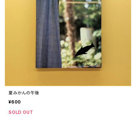
ストリートカルチャー
音楽評論 音楽史
日本 の 文化 風俗
映画 監督論 評伝
社会 を 深堀りする
カルチャー 全般
思索 を 深める
歴史 文化史 を 振り返る
芸能 タレント スポーツ
世界 の 歴史 史実
映画 評論 映画史
教育 家族 コミュニケーション
マンガ 特撮 アニメ ゲーム
自然科学
日本 の 歴史 史実
青森 の 本
世の中 や 社会 のこと
文化論 メディア論
世界 の 文化 風俗
演劇
差別 や 偏見
芸能 タレント スポーツ
人類学 民俗学
日本 の 文化 風俗
文芸（小説 エッセイ）
社会を深掘りする
雑誌 ZINE
思索 を 深める
政治 経済
オカルト 占い スピリチュアル
社会学
世界 の 歴史 史実
青森 の 文化
教育 家族 コミュニケーション
WORKSIGHT ワークサイト（コクヨ株式会社）
自然科学
青森 の 本
地方 地域コミュニティ
文化論 メディア論
哲学 思想 宗教
世界 の 文化 風俗
郷土史
差別 偏見
ZINE 自費出版
人類学 民俗学
文芸 文芸評論
雑誌
医療 ヘルスケア
民話 昔話
地方 地域コミュニティ
夏みかんの午後
その他 の 雑誌【文芸】
社会学
郷土史 風土
【 Arne（アルネ）】バックナンバー
¥600
季刊誌 「青森の暮らし」
政治 経済
その他 の 雑誌【カルチャー・社会】
哲学 思想 宗教
民話 昔話
SOLD OUT
【 BRUTUS（ブルータス）】 バックナンバー
医療 ヘルスケア
芸術 現代アート 工芸
【POPEYE（ポパイ）】バックナンバー