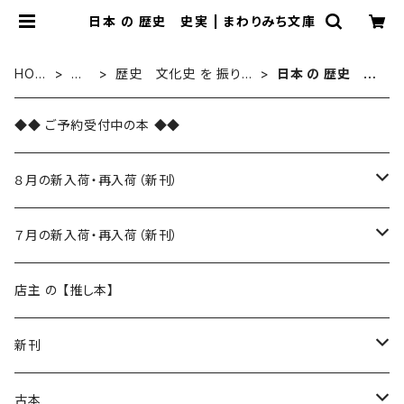
日本 の 歴史 史実 | まわりみち文庫
HOM
新
歴史 文化史 を 振り返
日本 の 歴史 史
E
刊
る
実
◆◆ ご予約受付中の本 ◆◆
８月の新入荷・再入荷（新刊）
新入荷
７月の新入荷・再入荷（新刊）
再入荷
新入荷
店主 の 【推し本】
再入荷
新刊
本 の あれこれ
古本