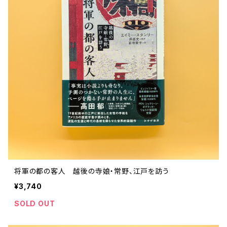
ストリートカルチャー
音楽評論 音楽史
日本 の 文化 風俗
映画 監督論 評伝
社会 を 深堀りする
カルチャー 全般
思索 を 深める
歴史 文化史 を 振り返る
芸能 タレント スポーツ
世界 の 歴史 史実
映画 評論 映画史
教育 家族 コミュニケーション
マンガ 特撮 アニメ ゲーム
自然科学
日本 の 歴史 史実
青森 の 本
世の中 や 社会 のこと
文化論 メディア論
世界 の 文化 風俗
演劇
差別 や 偏見
芸能 タレント スポーツ
人類学 民俗学
日本 の 文化 風俗
文芸（小説 エッセイ）
社会を深掘りする
雑誌 ZINE
思索 を 深める
政治 経済
オカルト 占い スピリチュアル
社会学
世界 の 歴史 史実
青森 の 文化
教育 家族 コミュニケーション
WORKSIGHT ワークサイト（コクヨ株式会社）
自然科学
青森 の 本
地方 地域コミュニティ
文化論 メディア論
哲学 思想 宗教
世界 の 文化 風俗
郷土史
差別 偏見
ZINE 自費出版
人類学 民俗学
文芸 文芸評論
雑誌
医療 ヘルスケア
民話 昔話
地方 地域コミュニティ
その他 の 雑誌【文芸】
社会学
郷土史 風土
【 Arne（アルネ）】バックナンバー
将軍の都の客人 越後の寺娘・常野、江戸を訪う
季刊誌 「青森の暮らし」
政治 経済
その他 の 雑誌【カルチャー・社会】
哲学 思想 宗教
¥3,740
民話 昔話
【 BRUTUS（ブルータス）】 バックナンバー
SOLD OUT
医療 ヘルスケア
芸術 現代アート 工芸
【POPEYE（ポパイ）】バックナンバー