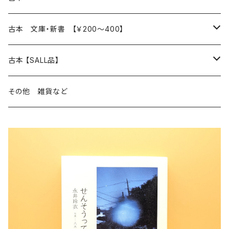
読書のこと
文芸
本 の あれこれ
古本 文庫・新書 【￥200～400】
本屋のこと
近代小説 エッセイ 戯曲（日本人作家）
読書のこと
日々 の できこと
日本文学
日本文学
古本 【SALL品】
出版のこと
現代小説 エッセイ 戯曲（日本人作家）
本屋のこと
日常の 風景 群像
小説 エッセイ 戯曲（日本人作家）
小説 エッセイ 戯曲
生き方 ライフスタイル
海外文学
海外文学
20％OFF
その他 雑貨など
近代小説 エッセイ 戯曲（外国人作家）
出版のこと
コラム 雑記
ミステリー サスペンス ホラー（日本人作家）
ミステリー サスペンス SF ホラー
スタイル が ある 生活
小説 エッセイ 戯曲（外国人作家）
趣味 ファッション 生活用品 雑貨
日々 の できごと
児童文学
30％OFF
現代小説 エッセイ 戯曲（外国人作家）
日記 書簡
ファンタジー SF 時代小説 幻想文学（日本人作家）
詩歌
人生 生き方 について考える
詩（外国人作家）
趣味
日常の 風景 群像
食べ物 料理
生き方 ライフスタイル
50％OFF
詩
詩
批評 評論
仕事 の スタイル
ミステリー サスペンス ホラー（外国人作家）
衣服 ファッション
コラム 雑記
食べ物 の こだわり 思い出
スタイルがある 生活
旅 お散歩 街歩き
趣味 ファッション 生活用品 雑貨
短歌 俳句 川柳
短歌 俳句 川柳
健康 メンタルヘルス
ファンタジー SF 幻想文学（外国人作家）
雑貨 生活用品 インテリア
日記 書簡
料理 レシピ
人生 生き方 について考える
旅
趣味
自然 と ふれあう
食べ物 料理