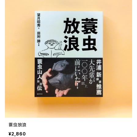
蓑虫放浪
¥2,860