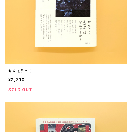
評論 評伝 など
評論 評伝など
評論 評伝 など
食 の 知識 ガイド
仕事 の スタイル
お散歩 街歩き
衣服 ファッション
動物 昆虫
食べ物 の こだわり 思い出
マンガ 絵本 イラスト
旅 お散歩 街歩き
ことば 文章 について
ことば 文章 について
健康 メンタルヘルス
雑貨 生活用品 インテリア
植物 庭 農業
料理 レシピ
マンガ
旅
美術 デザイン
マンガ 絵本 イラストレーション
自然風景 アウトドア
食 の 知識 ガイド
絵本
お散歩 街歩き
美術 現代アート
マンガ
音楽
自然 と ふれあう
イラストレーション
デザイン 建築
絵本
アーティストのこと
動物 昆虫
映画 演劇
美術 デザイン
せんそうって
評論 作家 の 評伝 など
民芸 工芸
イラストレーション
¥2,200
ディスクガイド
植物 庭
映画 作品解説 作品ガイド
美術 現代アート
カルチャー メディア
音楽
SOLD OUT
評論 作家 の 評伝 など
音楽評論 音楽史
自然風景 アウトドア
映画 監督論 評伝
デザイン 建築
カルチャー全般
アーティストのこと
歴史 文化史 を 振り返る
映画 演劇
映画 評論 映画史
民芸 工芸
マンガ 特撮 アニメ オカルト
ディスクガイド
日本 の 歴史 史実
映画 作品解説 作品ガイド
世の中 や 社会 のこと
カルチャー メディア
演劇
【 美術手帖 】 バックナンバー