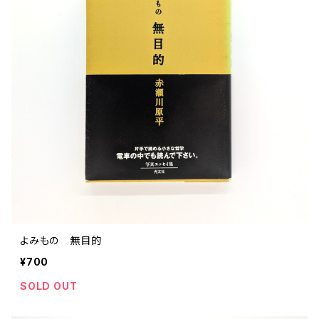
ストリートカルチャー
音楽評論 音楽史
日本 の 文化 風俗
映画 監督論 評伝
社会 を 深堀りする
カルチャー 全般
思索 を 深める
歴史 文化史 を 振り返る
芸能 タレント スポーツ
世界 の 歴史 史実
映画 評論 映画史
教育 家族 コミュニケーション
マンガ 特撮 アニメ ゲーム
自然科学
日本 の 歴史 史実
青森 の 本
世の中 や 社会 のこと
文化論 メディア論
世界 の 文化 風俗
演劇
差別 や 偏見
芸能 タレント スポーツ
人類学 民俗学
日本 の 文化 風俗
文芸（小説 エッセイ）
社会を深掘りする
雑誌 ZINE
思索 を 深める
政治 経済
オカルト 占い スピリチュアル
社会学
世界 の 歴史 史実
青森 の 文化
教育 家族 コミュニケーション
WORKSIGHT ワークサイト（コクヨ株式会社）
自然科学
青森 の 本
地方 地域コミュニティ
文化論 メディア論
哲学 思想 宗教
世界 の 文化 風俗
郷土史
差別 偏見
ZINE 自費出版
人類学 民俗学
文芸 文芸評論
雑誌
医療 ヘルスケア
民話 昔話
地方 地域コミュニティ
その他 の 雑誌【文芸】
社会学
郷土史 風土
【 Arne（アルネ）】バックナンバー
よみもの 無目的
季刊誌 「青森の暮らし」
政治 経済
その他 の 雑誌【カルチャー・社会】
哲学 思想 宗教
¥700
民話 昔話
【 BRUTUS（ブルータス）】 バックナンバー
SOLD OUT
医療 ヘルスケア
芸術 現代アート 工芸
【POPEYE（ポパイ）】バックナンバー