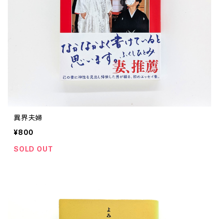
評論 評伝 など
評論 評伝など
評論 評伝 など
食 の 知識 ガイド
仕事 の スタイル
お散歩 街歩き
衣服 ファッション
動物 昆虫
食べ物 の こだわり 思い出
マンガ 絵本 イラスト
旅 お散歩 街歩き
ことば 文章 について
ことば 文章 について
健康 メンタルヘルス
雑貨 生活用品 インテリア
植物 庭 農業
料理 レシピ
マンガ
旅
美術 デザイン
マンガ 絵本 イラストレーション
自然風景 アウトドア
食 の 知識 ガイド
絵本
お散歩 街歩き
美術 現代アート
マンガ
音楽
自然 と ふれあう
イラストレーション
デザイン 建築
絵本
アーティストのこと
動物 昆虫
映画 演劇
美術 デザイン
異界夫婦
評論 作家 の 評伝 など
民芸 工芸
イラストレーション
¥800
ディスクガイド
植物 庭
映画 作品解説 作品ガイド
美術 現代アート
カルチャー メディア
音楽
SOLD OUT
評論 作家 の 評伝 など
音楽評論 音楽史
自然風景 アウトドア
映画 監督論 評伝
デザイン 建築
カルチャー全般
アーティストのこと
歴史 文化史 を 振り返る
映画 演劇
映画 評論 映画史
民芸 工芸
マンガ 特撮 アニメ オカルト
ディスクガイド
日本 の 歴史 史実
映画 作品解説 作品ガイド
世の中 や 社会 のこと
カルチャー メディア
演劇
【 美術手帖 】 バックナンバー