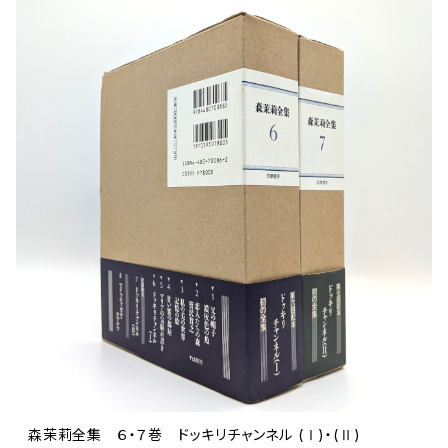
文芸 文芸評論
美術 イラスト
建築 デザイン
ファッション
サブカルチャー
その他
森茉莉全集 ６・７巻 ドッキリチャンネル (Ⅰ)・(Ⅱ)