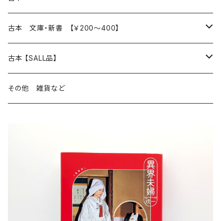
読書のこと
文芸
本 の あれこれ
古本 文庫・新書 【￥200～400】
本屋のこと
近代小説 エッセイ 戯曲（日本人作家）
読書のこと
日々 の できこと
日本文学
日本文学
古本 【SALL品】
出版のこと
現代小説 エッセイ 戯曲（日本人作家）
本屋のこと
日常の 風景 群像
小説 エッセイ 戯曲（日本人作家）
小説 エッセイ 戯曲
生き方 ライフスタイル
海外文学
海外文学
20％OFF
その他 雑貨など
近代小説 エッセイ 戯曲（外国人作家）
出版のこと
コラム 雑記
ミステリー サスペンス ホラー（日本人作家）
ミステリー サスペンス SF ホラー
スタイル が ある 生活
小説 エッセイ 戯曲（外国人作家）
趣味 ファッション 生活用品 雑貨
日々 の できごと
児童文学
30％OFF
現代小説 エッセイ 戯曲（外国人作家）
日記 書簡
ファンタジー SF 時代小説 幻想文学（日本人作家）
詩歌
人生 生き方 について考える
詩（外国人作家）
趣味
日常の 風景 群像
食べ物 料理
生き方 ライフスタイル
50％OFF
詩
詩
批評 評論
仕事 の スタイル
ミステリー サスペンス ホラー（外国人作家）
衣服 ファッション
コラム 雑記
食べ物 の こだわり 思い出
スタイルがある 生活
旅 お散歩 街歩き
趣味 ファッション 生活用品 雑貨
短歌 俳句 川柳
短歌 俳句 川柳
健康 メンタルヘルス
ファンタジー SF 幻想文学（外国人作家）
雑貨 生活用品 インテリア
日記 書簡
料理 レシピ
人生 生き方 について考える
旅
趣味
自然 と ふれあう
食べ物 料理