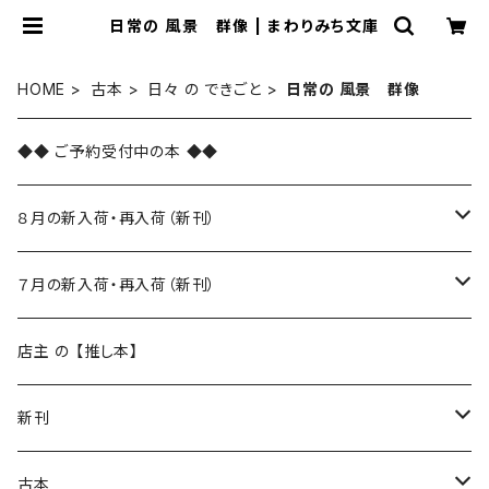
日常の 風景 群像 | まわりみち文庫
HOME
古本
日々 の できごと
日常の 風景 群像
◆◆ ご予約受付中の本 ◆◆
８月の新入荷・再入荷（新刊）
新入荷
７月の新入荷・再入荷（新刊）
再入荷
新入荷
店主 の 【推し本】
再入荷
新刊
本 の あれこれ
古本