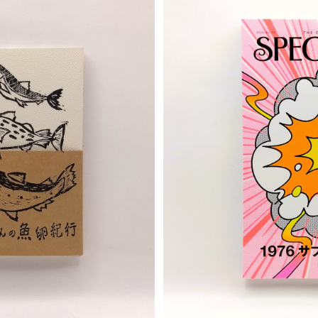
T
S
衛さんの魚卵紀行
スペクテイター vol.