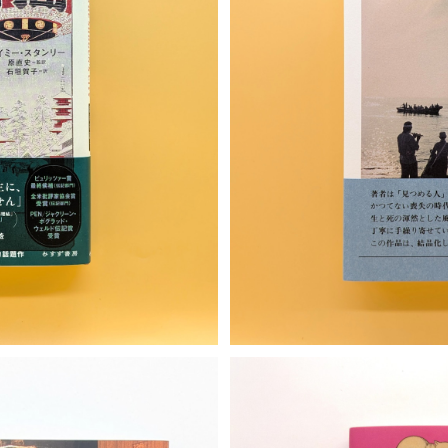
T
カ
・常野、江戸を訪う