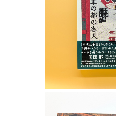
短歌 俳句 川柳
健康 メンタルヘルス
ファンタジー SF 幻想文学（外国人作家）
雑貨 生活用品 インテリア
日記 書簡
料理 レシピ
人生 生き方 について考える
旅
趣味
自然 と ふれあう
食べ物 料理
SOLD OU
評論 評伝 など
評論 評伝など
評論 評伝 など
食 の 知識 ガイド
仕事 の スタイル
お散歩 街歩き
衣服 ファッション
動物 昆虫
食べ物 の こだわり 思い出
マンガ 絵本 イラスト
旅 お散歩 街歩き
将軍の都の客人 越後の寺娘
ことば 文章 について
ことば 文章 について
¥3,740
健康 メンタルヘルス
雑貨 生活用品 インテリア
植物 庭 農業
料理 レシピ
マンガ
旅
美術 デザイン
マンガ 絵本 イラストレーション
自然風景 アウトドア
食 の 知識 ガイド
絵本
お散歩 街歩き
美術 現代アート
マンガ
音楽
自然 と ふれあう
イラストレーション
デザイン 建築
絵本
アーティストのこと
動物 昆虫
映画 演劇
美術 デザイン
評論 作家 の 評伝 など
民芸 工芸
イラストレーション
ディスクガイド
植物 庭
映画 作品解説 作品ガイド
美術 現代アート
カルチャー メディア
音楽
評論 作家 の 評伝 など
音楽評論 音楽史
自然風景 アウトドア
映画 監督論 評伝
デザイン 建築
カルチャー全般
アーティストのこと
歴史 文化史 を 振り返る
映画 演劇
映画 評論 映画史
民芸 工芸
マンガ 特撮 アニメ オカルト
ディスクガイド
日本 の 歴史 史実
映画 作品解説 作品ガイド