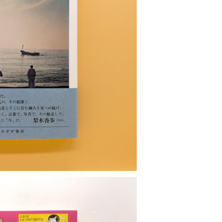
ナシイホトケ
¥3,740