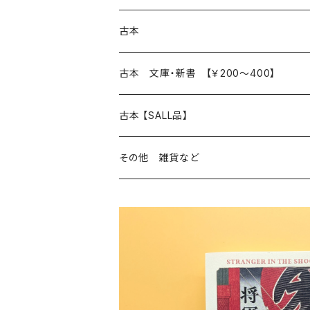
本 の あれこれ
古本
読書のこと
文芸
本 の あれこれ
古本 文庫・新書 【￥200～400】
本屋のこと
近代小説 エッセイ 戯曲（日本人作家）
読書のこと
日々 の できこと
日本文学
日本文学
古本 【SALL品】
出版のこと
現代小説 エッセイ 戯曲（日本人作家）
本屋のこと
日常の 風景 群像
小説 エッセイ 戯曲（日本人作家）
小説 エッセイ 戯曲
生き方 ライフスタイル
海外文学
海外文学
20％OFF
その他 雑貨など
近代小説 エッセイ 戯曲（外国人作家）
出版のこと
コラム 雑記
ミステリー サスペンス ホラー（日本人作家）
ミステリー サスペンス SF ホラー
スタイル が ある 生活
小説 エッセイ 戯曲（外国人作家）
趣味 ファッション 生活用品 雑貨
日々 の できごと
児童文学
30％OFF
現代小説 エッセイ 戯曲（外国人作家）
日記 書簡
ファンタジー SF 時代小説 幻想文学（日本人
詩歌
人生 生き方 について考える
詩（外国人作家）
趣味
日常の 風景 群像
食べ物 料理
生き方 ライフスタイル
50％OFF
詩
詩
批評 評論
仕事 の スタイル
ミステリー サスペンス ホラー（外国人作家）
衣服 ファッション
コラム 雑記
食べ物 の こだわり 思い出
スタイルがある 生活
旅 お散歩 街歩き
趣味 ファッション 生活用品 雑貨
短歌 俳句 川柳