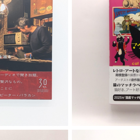
T
S
ゆく文化遺産 ジャズ喫茶を巡る
猫マ