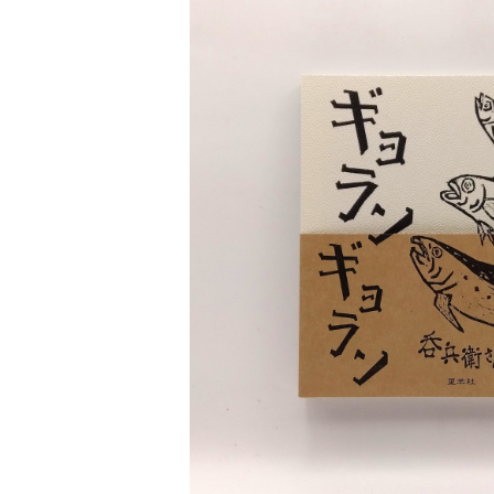
医療 ヘルスケア
芸術 現代アート 工芸
【POPEYE（ポパイ）】バックナンバー
文芸 文芸評論
美術 イラスト
SOLD OU
建築 デザイン
ギョランギョラン 呑兵
¥1,760
ファッション
サブカルチャー
その他