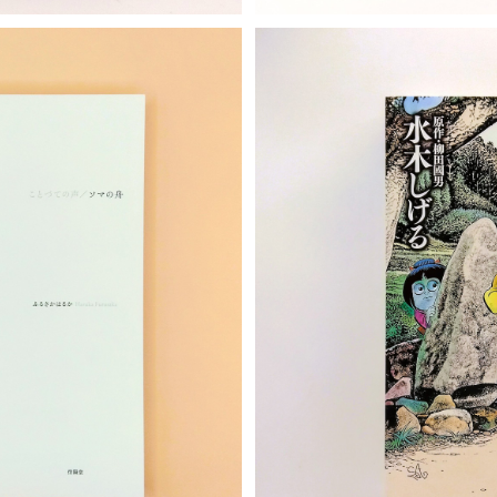
T
水木し
ソマの舟