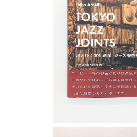
世の中 や 社会 のこと
カルチャー メディア
演劇
【 美術手帖 】 バックナンバー
ストリートカルチャー
音楽評論 音楽史
日本 の 文化 風俗
映画 監督論 評伝
社会 を 深堀りする
カルチャー 全般
思索 を 深める
歴史 文化史 を 振り返る
芸能 タレント スポーツ
世界 の 歴史 史実
映画 評論 映画史
SOLD OU
教育 家族 コミュニケーション
マンガ 特撮 アニメ ゲーム
自然科学
日本 の 歴史 史実
青森 の 本
世の中 や 社会 のこと
Tokyo Jazz Joints 消え
文化論 メディア論
世界 の 文化 風俗
演劇
差別 や 偏見
芸能 タレント スポーツ
人類学 民俗学
日本 の 文化 風俗
文芸（小説 エッセイ）
社会を深掘りする
雑誌 ZINE
思索 を 深める
¥4,180
政治 経済
オカルト 占い スピリチュアル
社会学
世界 の 歴史 史実
青森 の 文化
教育 家族 コミュニケーション
WORKSIGHT ワークサイト（コクヨ株式会社）
自然科学
青森 の 本
地方 地域コミュニティ
文化論 メディア論
哲学 思想 宗教
世界 の 文化 風俗
郷土史
差別 偏見
ZINE 自費出版
人類学 民俗学
文芸 文芸評論
雑誌
医療 ヘルスケア
民話 昔話
地方 地域コミュニティ
その他 の 雑誌【文芸】
社会学
郷土史 風土
【 Arne（アルネ）】バックナンバー
季刊誌 「青森の暮らし」
政治 経済
その他 の 雑誌【カルチャー・社会】
哲学 思想 宗教
民話 昔話
【 BRUTUS（ブルータス）】 バックナンバー