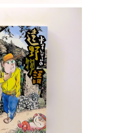
げるの遠野物語
¥1,485