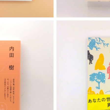
S
クセ
本当には