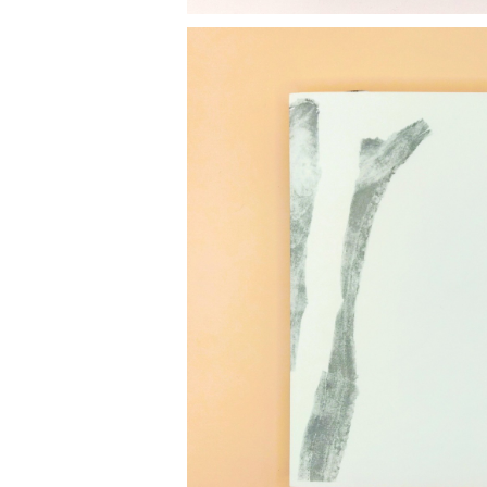
SOLD OU
ことづての声／
¥6,050