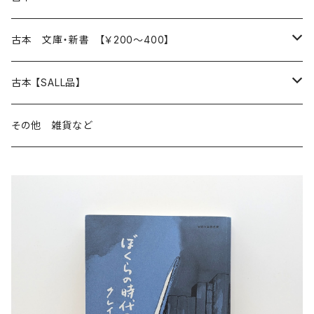
読書のこと
文芸
本 の あれこれ
古本 文庫・新書 【￥200～400】
本屋のこと
近代小説 エッセイ 戯曲（日本人作家）
読書のこと
日々 の できこと
日本文学
日本文学
古本 【SALL品】
出版のこと
現代小説 エッセイ 戯曲（日本人作家）
本屋のこと
日常の 風景 群像
小説 エッセイ 戯曲（日本人作家）
小説 エッセイ 戯曲
生き方 ライフスタイル
海外文学
海外文学
20％OFF
その他 雑貨など
近代小説 エッセイ 戯曲（外国人作家）
出版のこと
コラム 雑記
ミステリー サスペンス ホラー（日本人作家）
ミステリー サスペンス SF ホラー
スタイル が ある 生活
小説 エッセイ 戯曲（外国人作家）
趣味 ファッション 生活用品 雑貨
日々 の できごと
児童文学
30％OFF
現代小説 エッセイ 戯曲（外国人作家）
日記 書簡
ファンタジー SF 時代小説 幻想文学（日本人作家）
詩歌
人生 生き方 について考える
詩（外国人作家）
趣味
日常の 風景 群像
食べ物 料理
生き方 ライフスタイル
50％OFF
詩
詩
批評 評論
仕事 の スタイル
ミステリー サスペンス ホラー（外国人作家）
衣服 ファッション
コラム 雑記
食べ物 の こだわり 思い出
スタイルがある 生活
旅 お散歩 街歩き
趣味 ファッション 生活用品 雑貨
短歌 俳句 川柳
短歌 俳句 川柳
健康 メンタルヘルス
ファンタジー SF 幻想文学（外国人作家）
雑貨 生活用品 インテリア
日記 書簡
料理 レシピ
人生 生き方 について考える
旅
趣味
自然 と ふれあう
食べ物 料理