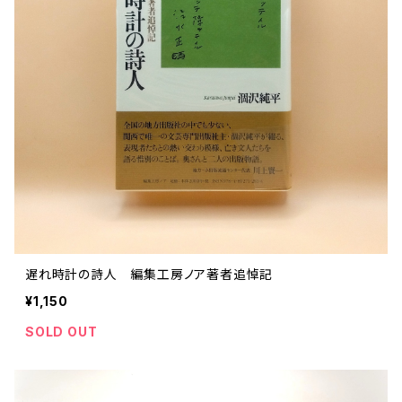
ストリートカルチャー
音楽評論 音楽史
日本 の 文化 風俗
映画 監督論 評伝
社会 を 深堀りする
カルチャー 全般
思索 を 深める
歴史 文化史 を 振り返る
芸能 タレント スポーツ
世界 の 歴史 史実
映画 評論 映画史
教育 家族 コミュニケーション
マンガ 特撮 アニメ ゲーム
自然科学
日本 の 歴史 史実
青森 の 本
世の中 や 社会 のこと
文化論 メディア論
世界 の 文化 風俗
演劇
差別 や 偏見
芸能 タレント スポーツ
人類学 民俗学
日本 の 文化 風俗
文芸（小説 エッセイ）
社会を深掘りする
雑誌 ZINE
思索 を 深める
政治 経済
オカルト 占い スピリチュアル
社会学
世界 の 歴史 史実
青森 の 文化
教育 家族 コミュニケーション
WORKSIGHT ワークサイト（コクヨ株式会社）
自然科学
青森 の 本
地方 地域コミュニティ
文化論 メディア論
哲学 思想 宗教
世界 の 文化 風俗
郷土史
差別 偏見
ZINE 自費出版
人類学 民俗学
文芸 文芸評論
雑誌
医療 ヘルスケア
民話 昔話
地方 地域コミュニティ
遅れ時計の詩人 編集工房ノア著者追悼記
その他 の 雑誌【文芸】
社会学
郷土史 風土
【 Arne（アルネ）】バックナンバー
¥1,150
季刊誌 「青森の暮らし」
政治 経済
その他 の 雑誌【カルチャー・社会】
哲学 思想 宗教
民話 昔話
SOLD OUT
【 BRUTUS（ブルータス）】 バックナンバー
医療 ヘルスケア
芸術 現代アート 工芸
【POPEYE（ポパイ）】バックナンバー