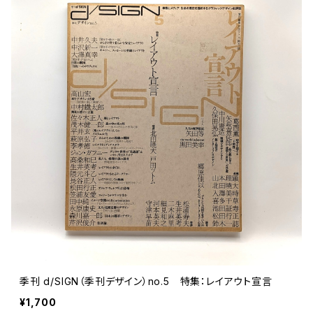
文芸 文芸評論
美術 イラスト
建築 デザイン
ファッション
サブカルチャー
その他
季刊 d/SIGN（季刊デザイン）no.5 特集：レイアウト宣言
¥1,700