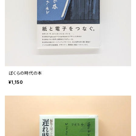
評論 評伝 など
評論 評伝など
評論 評伝 など
食 の 知識 ガイド
仕事 の スタイル
お散歩 街歩き
衣服 ファッション
動物 昆虫
食べ物 の こだわり 思い出
マンガ 絵本 イラスト
旅 お散歩 街歩き
ことば 文章 について
ことば 文章 について
健康 メンタルヘルス
雑貨 生活用品 インテリア
植物 庭 農業
料理 レシピ
マンガ
旅
美術 デザイン
マンガ 絵本 イラストレーション
自然風景 アウトドア
食 の 知識 ガイド
絵本
お散歩 街歩き
美術 現代アート
マンガ
音楽
自然 と ふれあう
イラストレーション
デザイン 建築
絵本
アーティストのこと
動物 昆虫
映画 演劇
美術 デザイン
ぼくらの時代の本
評論 作家 の 評伝 など
民芸 工芸
イラストレーション
¥1,150
ディスクガイド
植物 庭
映画 作品解説 作品ガイド
美術 現代アート
カルチャー メディア
音楽
評論 作家 の 評伝 など
音楽評論 音楽史
自然風景 アウトドア
映画 監督論 評伝
デザイン 建築
カルチャー全般
アーティストのこと
歴史 文化史 を 振り返る
映画 演劇
映画 評論 映画史
民芸 工芸
マンガ 特撮 アニメ オカルト
ディスクガイド
日本 の 歴史 史実
映画 作品解説 作品ガイド
世の中 や 社会 のこと
カルチャー メディア
演劇
【 美術手帖 】 バックナンバー