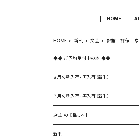
HOME
A
HOME
新刊
文芸
評論 評伝 な
◆◆ ご予約受付中の本 ◆◆
８月の新入荷・再入荷（新刊）
新入荷
７月の新入荷・再入荷（新刊）
再入荷
新入荷
店主 の 【推し本】
再入荷
新刊