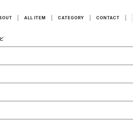
BOUT
ALL ITEM
CATEGORY
CONTACT
ど