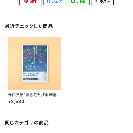
保存
シェア
LINE
ポスト
最近チェックした商品
寺田寅彦「線香花火」「金米糖」
を読む
¥2,530
同じカテゴリの商品