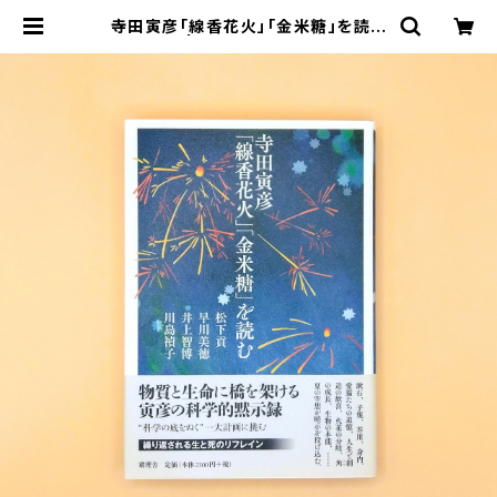
寺田寅彦「線香花火」「金米糖」を読む
| まわりみち文庫