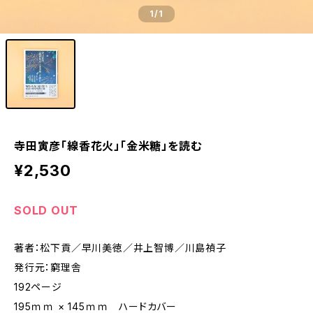
1
/1
寺田寅彦「線香花火」「金米糖」を読む
¥2,530
SOLD OUT
著者：松下貢／早川美徳／井上智博／川島禎子
発行元：窮理舎
192ページ
195ｍｍ × 145ｍｍ ハードカバー