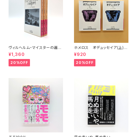
ヴィルヘルム・マイスターの遍歴
ホメロス オデュッセイア(上)
時代 (上)(中)(下)（岩波文庫）
(下) （岩波文庫）
¥1,360
¥920
20%OFF
20%OFF