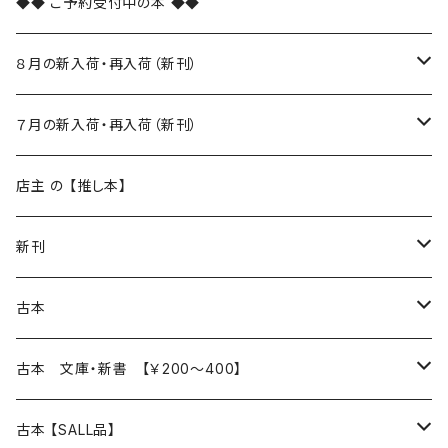
◆◆ ご予約受付中の本 ◆◆
８月の新入荷・再入荷（新刊）
新入荷
７月の新入荷・再入荷（新刊）
再入荷
新入荷
店主 の 【推し本】
再入荷
新刊
本 の あれこれ
古本
読書のこと
文芸
本 の あれこれ
古本 文庫・新書 【￥200～400】
本屋のこと
近代小説 エッセイ 戯曲（日本人作家）
読書のこと
日々 の できこと
日本文学
日本文学
古本 【SALL品】