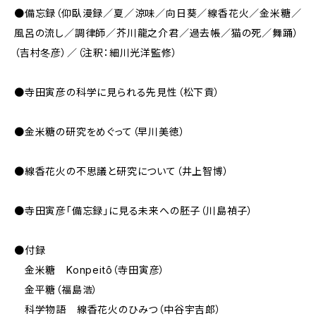
●備忘録（仰臥漫録／夏／涼味／向日葵／線香花火／金米糖／
風呂の流し／調律師／芥川龍之介君／過去帳／猫の死／舞踊）
（吉村冬彦）／（注釈：細川光洋監修）
●寺田寅彦の科学に見られる先見性（松下貢）
●金米糖の研究をめぐって（早川美徳）
●線香花火の不思議と研究について（井上智博）
●寺田寅彦「備忘録」に見る未来への胚子（川島禎子）
●付録
金米糖 Konpeitô（寺田寅彦）
金平糖（福島浩）
科学物語 線香花火のひみつ（中谷宇吉郎）