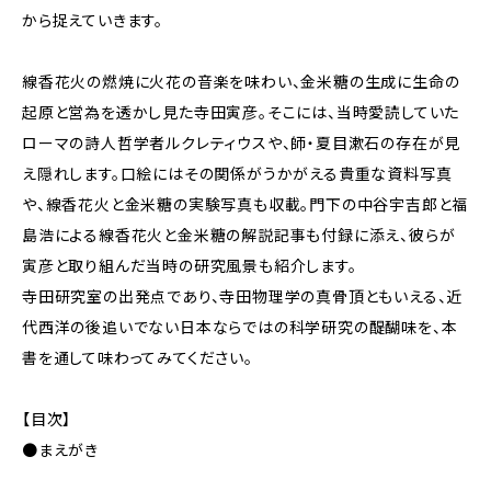
から捉えていきます。
線香花火の燃焼に火花の音楽を味わい、金米糖の生成に生命の
起原と営為を透かし見た寺田寅彦。そこには、当時愛読していた
ローマの詩人哲学者ルクレティウスや、師・夏目漱石の存在が見
え隠れします。口絵にはその関係がうかがえる貴重な資料写真
や、線香花火と金米糖の実験写真も収載。門下の中谷宇吉郎と福
島浩による線香花火と金米糖の解説記事も付録に添え、彼らが
寅彦と取り組んだ当時の研究風景も紹介します。
寺田研究室の出発点であり、寺田物理学の真骨頂ともいえる、近
代西洋の後追いでない日本ならではの科学研究の醍醐味を、本
書を通して味わってみてください。
【目次】
●まえがき