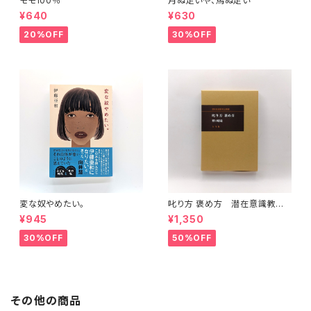
モモ100％
月ぬ走いや、馬ぬ走い
¥640
¥630
20%OFF
30%OFF
変な奴やめたい。
叱り方 褒め方 潜在意識教育
法叢書
¥945
¥1,350
30%OFF
50%OFF
その他の商品