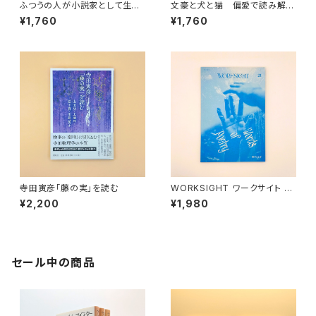
ふつうの人が小説家として生活
文豪と犬と猫 偏愛で読み解く
していくには
日本文学
¥1,760
¥1,760
寺田寅彦「藤の実」を読む
WORKSIGHT ワークサイト 21
号
¥2,200
¥1,980
セール中の商品