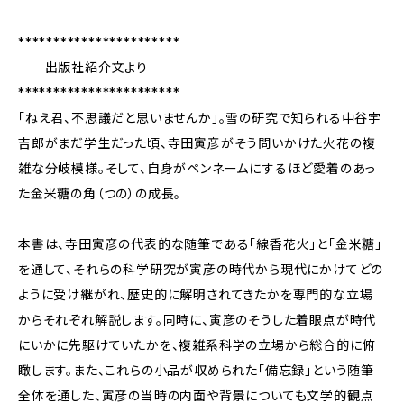
***********************
出版社紹介文より
***********************
「ねえ君、不思議だと思いませんか」。雪の研究で知られる中谷宇
吉郎がまだ学生だった頃、寺田寅彦がそう問いかけた火花の複
雑な分岐模様。そして、自身がペンネームにするほど愛着のあっ
た金米糖の角（つの）の成長。
本書は、寺田寅彦の代表的な随筆である「線香花火」と「金米糖」
を通して、それらの科学研究が寅彦の時代から現代にかけてどの
ように受け継がれ、歴史的に解明されてきたかを専門的な立場
からそれぞれ解説します。同時に、寅彦のそうした着眼点が時代
にいかに先駆けていたかを、複雑系科学の立場から総合的に俯
瞰します。また、これらの小品が収められた「備忘録」という随筆
全体を通した、寅彦の当時の内面や背景についても文学的観点