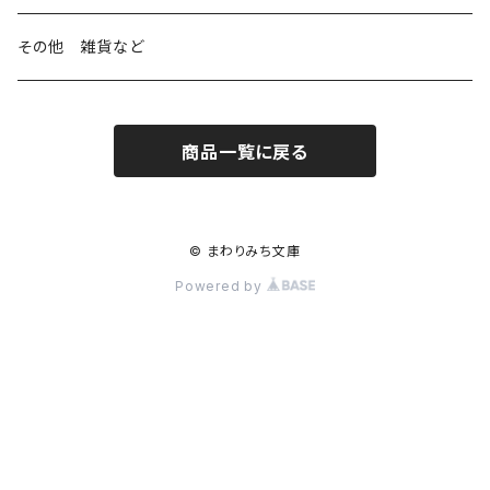
出版のこと
現代小説 エッセイ 戯曲（日本人作家）
本屋のこと
日常の 風景 群像
小説 エッセイ 戯曲（日本人作家）
小説 エッセイ 戯曲
生き方 ライフスタイル
海外文学
海外文学
20％OFF
その他 雑貨など
近代小説 エッセイ 戯曲（外国人作家）
出版のこと
コラム 雑記
ミステリー サスペンス ホラー（日本人作家）
ミステリー サスペンス SF ホラー
スタイル が ある 生活
小説 エッセイ 戯曲（外国人作家）
趣味 ファッション 生活用品 雑貨
日々 の できごと
児童文学
30％OFF
商品一覧に戻る
現代小説 エッセイ 戯曲（外国人作家）
日記 書簡
ファンタジー SF 時代小説 幻想文学（日本人作家）
詩歌
人生 生き方 について考える
詩（外国人作家）
趣味
日常の 風景 群像
食べ物 料理
生き方 ライフスタイル
50％OFF
詩
詩
批評 評論
仕事 の スタイル
ミステリー サスペンス ホラー（外国人作家）
衣服 ファッション
コラム 雑記
食べ物 の こだわり 思い出
スタイルがある 生活
旅 お散歩 街歩き
趣味 ファッション 生活用品 雑貨
© まわりみち文庫
Powered by
短歌 俳句 川柳
短歌 俳句 川柳
健康 メンタルヘルス
ファンタジー SF 幻想文学（外国人作家）
雑貨 生活用品 インテリア
日記 書簡
料理 レシピ
人生 生き方 について考える
旅
趣味
自然 と ふれあう
食べ物 料理
評論 評伝 など
評論 評伝など
評論 評伝 など
食 の 知識 ガイド
仕事 の スタイル
お散歩 街歩き
衣服 ファッション
動物 昆虫
食べ物 の こだわり 思い出
マンガ 絵本 イラスト
旅 お散歩 街歩き
ことば 文章 について
ことば 文章 について
健康 メンタルヘルス
雑貨 生活用品 インテリア
植物 庭 農業
料理 レシピ
マンガ
旅
美術 デザイン
マンガ 絵本 イラストレーション