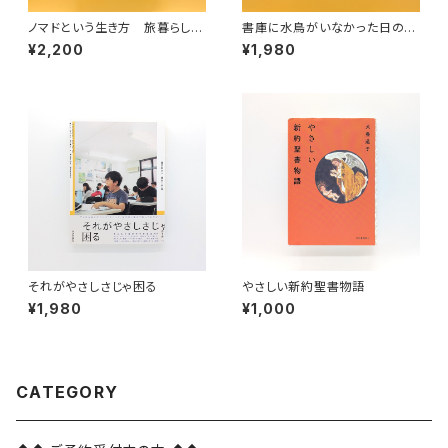
ノマドという生き方 旅暮らしの
書庫に水鳥がいなかった日のこ
人類学（教養みらい選書 10）
と 漢詩の手帖
¥2,200
¥1,980
それがやさしさじゃ困る
やさしい新約聖書物語
¥1,980
¥1,000
CATEGORY