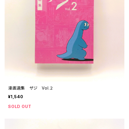
ストリートカルチャー
音楽評論 音楽史
日本 の 文化 風俗
映画 監督論 評伝
社会 を 深堀りする
カルチャー 全般
思索 を 深める
歴史 文化史 を 振り返る
芸能 タレント スポーツ
世界 の 歴史 史実
映画 評論 映画史
教育 家族 コミュニケーション
マンガ 特撮 アニメ ゲーム
自然科学
日本 の 歴史 史実
青森 の 本
世の中 や 社会 のこと
文化論 メディア論
世界 の 文化 風俗
演劇
差別 や 偏見
芸能 タレント スポーツ
人類学 民俗学
日本 の 文化 風俗
文芸（小説 エッセイ）
社会を深掘りする
雑誌 ZINE
思索 を 深める
政治 経済
オカルト 占い スピリチュアル
社会学
世界 の 歴史 史実
青森 の 文化
教育 家族 コミュニケーション
WORKSIGHT ワークサイト（コクヨ株式会社）
自然科学
青森 の 本
地方 地域コミュニティ
文化論 メディア論
哲学 思想 宗教
世界 の 文化 風俗
郷土史
差別 偏見
ZINE 自費出版
人類学 民俗学
文芸 文芸評論
雑誌
医療 ヘルスケア
民話 昔話
地方 地域コミュニティ
漫画選集 ザジ Vol.２
その他 の 雑誌【文芸】
社会学
郷土史 風土
【 Arne（アルネ）】バックナンバー
¥1,540
季刊誌 「青森の暮らし」
政治 経済
その他 の 雑誌【カルチャー・社会】
哲学 思想 宗教
民話 昔話
SOLD OUT
【 BRUTUS（ブルータス）】 バックナンバー
医療 ヘルスケア
芸術 現代アート 工芸
【POPEYE（ポパイ）】バックナンバー