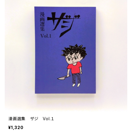
文芸 文芸評論
美術 イラスト
建築 デザイン
ファッション
サブカルチャー
その他
漫画選集 ザジ Vol.１
¥1,320