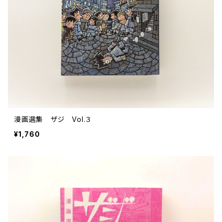
評論 評伝 など
評論 評伝など
評論 評伝 など
食 の 知識 ガイド
仕事 の スタイル
お散歩 街歩き
衣服 ファッション
動物 昆虫
食べ物 の こだわり 思い出
マンガ 絵本 イラスト
旅 お散歩 街歩き
ことば 文章 について
ことば 文章 について
健康 メンタルヘルス
雑貨 生活用品 インテリア
植物 庭 農業
料理 レシピ
マンガ
旅
美術 デザイン
マンガ 絵本 イラストレーション
自然風景 アウトドア
食 の 知識 ガイド
絵本
お散歩 街歩き
美術 現代アート
マンガ
音楽
自然 と ふれあう
イラストレーション
デザイン 建築
絵本
アーティストのこと
動物 昆虫
映画 演劇
美術 デザイン
漫画選集 ザジ Vol.３
評論 作家 の 評伝 など
民芸 工芸
イラストレーション
¥1,760
ディスクガイド
植物 庭
映画 作品解説 作品ガイド
美術 現代アート
カルチャー メディア
音楽
評論 作家 の 評伝 など
音楽評論 音楽史
自然風景 アウトドア
映画 監督論 評伝
デザイン 建築
カルチャー全般
アーティストのこと
歴史 文化史 を 振り返る
映画 演劇
映画 評論 映画史
民芸 工芸
マンガ 特撮 アニメ オカルト
ディスクガイド
日本 の 歴史 史実
映画 作品解説 作品ガイド
世の中 や 社会 のこと
カルチャー メディア
演劇
【 美術手帖 】 バックナンバー