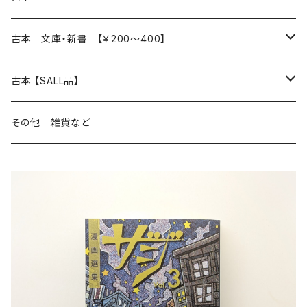
読書のこと
文芸
本 の あれこれ
古本 文庫・新書 【￥200～400】
本屋のこと
近代小説 エッセイ 戯曲（日本人作家）
読書のこと
日々 の できこと
日本文学
日本文学
古本 【SALL品】
出版のこと
現代小説 エッセイ 戯曲（日本人作家）
本屋のこと
日常の 風景 群像
小説 エッセイ 戯曲（日本人作家）
小説 エッセイ 戯曲
生き方 ライフスタイル
海外文学
海外文学
20％OFF
その他 雑貨など
近代小説 エッセイ 戯曲（外国人作家）
出版のこと
コラム 雑記
ミステリー サスペンス ホラー（日本人作家）
ミステリー サスペンス SF ホラー
スタイル が ある 生活
小説 エッセイ 戯曲（外国人作家）
趣味 ファッション 生活用品 雑貨
日々 の できごと
児童文学
30％OFF
現代小説 エッセイ 戯曲（外国人作家）
日記 書簡
ファンタジー SF 時代小説 幻想文学（日本人作家）
詩歌
人生 生き方 について考える
詩（外国人作家）
趣味
日常の 風景 群像
食べ物 料理
生き方 ライフスタイル
50％OFF
詩
詩
批評 評論
仕事 の スタイル
ミステリー サスペンス ホラー（外国人作家）
衣服 ファッション
コラム 雑記
食べ物 の こだわり 思い出
スタイルがある 生活
旅 お散歩 街歩き
趣味 ファッション 生活用品 雑貨
短歌 俳句 川柳
短歌 俳句 川柳
健康 メンタルヘルス
ファンタジー SF 幻想文学（外国人作家）
雑貨 生活用品 インテリア
日記 書簡
料理 レシピ
人生 生き方 について考える
旅
趣味
自然 と ふれあう
食べ物 料理