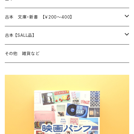
読書のこと
文芸
本 の あれこれ
古本 文庫・新書 【￥200～400】
本屋のこと
近代小説 エッセイ 戯曲（日本人作家）
読書のこと
日々 の できこと
日本文学
日本文学
古本 【SALL品】
出版のこと
現代小説 エッセイ 戯曲（日本人作家）
本屋のこと
日常の 風景 群像
小説 エッセイ 戯曲（日本人作家）
小説 エッセイ 戯曲
生き方 ライフスタイル
海外文学
海外文学
20％OFF
その他 雑貨など
近代小説 エッセイ 戯曲（外国人作家）
出版のこと
コラム 雑記
ミステリー サスペンス ホラー（日本人作家）
ミステリー サスペンス SF ホラー
スタイル が ある 生活
小説 エッセイ 戯曲（外国人作家）
趣味 ファッション 生活用品 雑貨
日々 の できごと
児童文学
30％OFF
現代小説 エッセイ 戯曲（外国人作家）
日記 書簡
ファンタジー SF 時代小説 幻想文学（日本人作家）
詩歌
人生 生き方 について考える
詩（外国人作家）
趣味
日常の 風景 群像
食べ物 料理
生き方 ライフスタイル
50％OFF
詩
詩
批評 評論
仕事 の スタイル
ミステリー サスペンス ホラー（外国人作家）
衣服 ファッション
コラム 雑記
食べ物 の こだわり 思い出
スタイルがある 生活
旅 お散歩 街歩き
趣味 ファッション 生活用品 雑貨
短歌 俳句 川柳
短歌 俳句 川柳
健康 メンタルヘルス
ファンタジー SF 幻想文学（外国人作家）
雑貨 生活用品 インテリア
日記 書簡
料理 レシピ
人生 生き方 について考える
旅
趣味
自然 と ふれあう
食べ物 料理