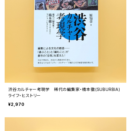
ストリートカルチャー
音楽評論 音楽史
日本 の 文化 風俗
映画 監督論 評伝
社会 を 深堀りする
カルチャー 全般
思索 を 深める
歴史 文化史 を 振り返る
芸能 タレント スポーツ
世界 の 歴史 史実
映画 評論 映画史
教育 家族 コミュニケーション
マンガ 特撮 アニメ ゲーム
自然科学
日本 の 歴史 史実
青森 の 本
世の中 や 社会 のこと
文化論 メディア論
世界 の 文化 風俗
演劇
差別 や 偏見
芸能 タレント スポーツ
人類学 民俗学
日本 の 文化 風俗
文芸（小説 エッセイ）
社会を深掘りする
雑誌 ZINE
思索 を 深める
政治 経済
オカルト 占い スピリチュアル
社会学
世界 の 歴史 史実
青森 の 文化
教育 家族 コミュニケーション
WORKSIGHT ワークサイト（コクヨ株式会社）
自然科学
青森 の 本
地方 地域コミュニティ
文化論 メディア論
哲学 思想 宗教
世界 の 文化 風俗
郷土史
差別 偏見
ZINE 自費出版
人類学 民俗学
文芸 文芸評論
雑誌
医療 ヘルスケア
民話 昔話
地方 地域コミュニティ
渋谷カルチャー考現学 稀代の編集家・橋本徹(SUBURBIA)
その他 の 雑誌【文芸】
社会学
郷土史 風土
【 Arne（アルネ）】バックナンバー
ライフ・ヒストリー
¥2,970
季刊誌 「青森の暮らし」
政治 経済
その他 の 雑誌【カルチャー・社会】
哲学 思想 宗教
民話 昔話
【 BRUTUS（ブルータス）】 バックナンバー
医療 ヘルスケア
芸術 現代アート 工芸
【POPEYE（ポパイ）】バックナンバー