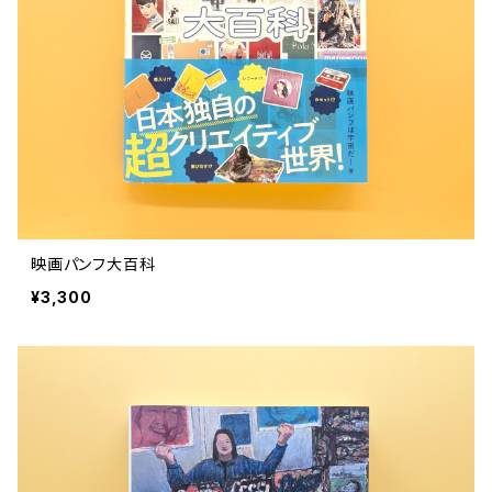
評論 評伝 など
評論 評伝など
評論 評伝 など
食 の 知識 ガイド
仕事 の スタイル
お散歩 街歩き
衣服 ファッション
動物 昆虫
食べ物 の こだわり 思い出
マンガ 絵本 イラスト
旅 お散歩 街歩き
ことば 文章 について
ことば 文章 について
健康 メンタルヘルス
雑貨 生活用品 インテリア
植物 庭 農業
料理 レシピ
マンガ
旅
美術 デザイン
マンガ 絵本 イラストレーション
自然風景 アウトドア
食 の 知識 ガイド
絵本
お散歩 街歩き
美術 現代アート
マンガ
音楽
自然 と ふれあう
イラストレーション
デザイン 建築
絵本
アーティストのこと
動物 昆虫
映画 演劇
美術 デザイン
映画パンフ大百科
評論 作家 の 評伝 など
民芸 工芸
イラストレーション
¥3,300
ディスクガイド
植物 庭
映画 作品解説 作品ガイド
美術 現代アート
カルチャー メディア
音楽
評論 作家 の 評伝 など
音楽評論 音楽史
自然風景 アウトドア
映画 監督論 評伝
デザイン 建築
カルチャー全般
アーティストのこと
歴史 文化史 を 振り返る
映画 演劇
映画 評論 映画史
民芸 工芸
マンガ 特撮 アニメ オカルト
ディスクガイド
日本 の 歴史 史実
映画 作品解説 作品ガイド
世の中 や 社会 のこと
カルチャー メディア
演劇
【 美術手帖 】 バックナンバー