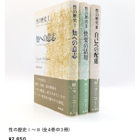
性の歴史Ⅰ～Ⅲ（全4巻中３冊）
¥2,650