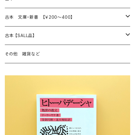
読書のこと
文芸
本 の あれこれ
古本 文庫・新書 【￥200～400】
本屋のこと
近代小説 エッセイ 戯曲（日本人作家）
読書のこと
日々 の できこと
日本文学
日本文学
古本 【SALL品】
出版のこと
現代小説 エッセイ 戯曲（日本人作家）
本屋のこと
日常の 風景 群像
小説 エッセイ 戯曲（日本人作家）
小説 エッセイ 戯曲
生き方 ライフスタイル
海外文学
海外文学
20％OFF
その他 雑貨など
近代小説 エッセイ 戯曲（外国人作家）
出版のこと
コラム 雑記
ミステリー サスペンス ホラー（日本人作家）
ミステリー サスペンス SF ホラー
スタイル が ある 生活
小説 エッセイ 戯曲（外国人作家）
趣味 ファッション 生活用品 雑貨
日々 の できごと
児童文学
30％OFF
現代小説 エッセイ 戯曲（外国人作家）
日記 書簡
ファンタジー SF 時代小説 幻想文学（日本人作家）
詩歌
人生 生き方 について考える
詩（外国人作家）
趣味
日常の 風景 群像
食べ物 料理
生き方 ライフスタイル
50％OFF
詩
詩
批評 評論
仕事 の スタイル
ミステリー サスペンス ホラー（外国人作家）
衣服 ファッション
コラム 雑記
食べ物 の こだわり 思い出
スタイルがある 生活
旅 お散歩 街歩き
趣味 ファッション 生活用品 雑貨
短歌 俳句 川柳
短歌 俳句 川柳
健康 メンタルヘルス
ファンタジー SF 幻想文学（外国人作家）
雑貨 生活用品 インテリア
日記 書簡
料理 レシピ
人生 生き方 について考える
旅
趣味
自然 と ふれあう
食べ物 料理