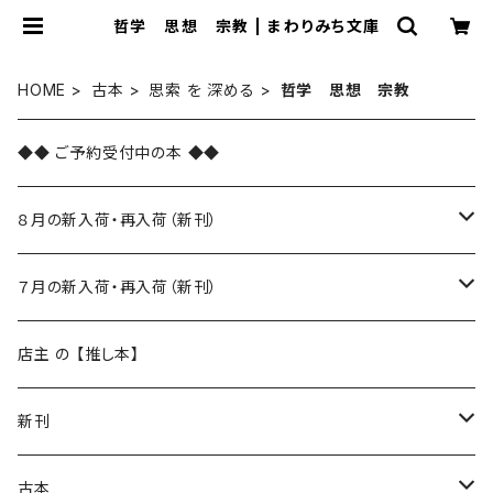
哲学 思想 宗教 | まわりみち文庫
HOME
古本
思索 を 深める
哲学 思想 宗教
◆◆ ご予約受付中の本 ◆◆
８月の新入荷・再入荷（新刊）
新入荷
７月の新入荷・再入荷（新刊）
再入荷
新入荷
店主 の 【推し本】
再入荷
新刊
本 の あれこれ
古本