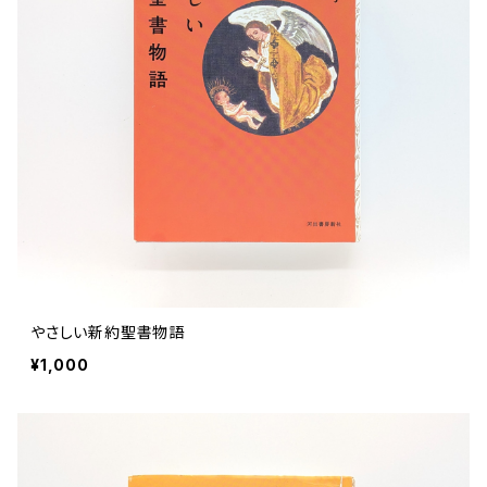
ストリートカルチャー
音楽評論 音楽史
日本 の 文化 風俗
映画 監督論 評伝
社会 を 深堀りする
カルチャー 全般
思索 を 深める
歴史 文化史 を 振り返る
芸能 タレント スポーツ
世界 の 歴史 史実
映画 評論 映画史
教育 家族 コミュニケーション
マンガ 特撮 アニメ ゲーム
自然科学
日本 の 歴史 史実
青森 の 本
世の中 や 社会 のこと
文化論 メディア論
世界 の 文化 風俗
演劇
差別 や 偏見
芸能 タレント スポーツ
人類学 民俗学
日本 の 文化 風俗
文芸（小説 エッセイ）
社会を深掘りする
雑誌 ZINE
思索 を 深める
政治 経済
オカルト 占い スピリチュアル
社会学
世界 の 歴史 史実
青森 の 文化
教育 家族 コミュニケーション
WORKSIGHT ワークサイト（コクヨ株式会社）
自然科学
青森 の 本
地方 地域コミュニティ
文化論 メディア論
哲学 思想 宗教
世界 の 文化 風俗
郷土史
差別 偏見
ZINE 自費出版
人類学 民俗学
文芸 文芸評論
雑誌
医療 ヘルスケア
民話 昔話
地方 地域コミュニティ
やさしい新約聖書物語
その他 の 雑誌【文芸】
社会学
郷土史 風土
【 Arne（アルネ）】バックナンバー
¥1,000
季刊誌 「青森の暮らし」
政治 経済
その他 の 雑誌【カルチャー・社会】
哲学 思想 宗教
民話 昔話
【 BRUTUS（ブルータス）】 バックナンバー
医療 ヘルスケア
芸術 現代アート 工芸
【POPEYE（ポパイ）】バックナンバー