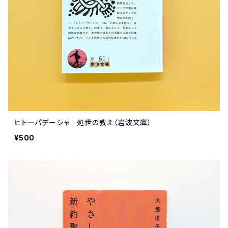
評論 評伝 など
評論 評伝など
評論 評伝 など
食 の 知識 ガイド
仕事 の スタイル
お散歩 街歩き
衣服 ファッション
動物 昆虫
食べ物 の こだわり 思い出
マンガ 絵本 イラスト
旅 お散歩 街歩き
ことば 文章 について
ことば 文章 について
健康 メンタルヘルス
雑貨 生活用品 インテリア
植物 庭 農業
料理 レシピ
マンガ
旅
美術 デザイン
マンガ 絵本 イラストレーション
自然風景 アウトドア
食 の 知識 ガイド
絵本
お散歩 街歩き
美術 現代アート
マンガ
音楽
自然 と ふれあう
イラストレーション
デザイン 建築
絵本
アーティストのこと
動物 昆虫
映画 演劇
美術 デザイン
ヒト―パデーシャ 処世の教え（岩波文庫）
評論 作家 の 評伝 など
民芸 工芸
イラストレーション
¥500
ディスクガイド
植物 庭
映画 作品解説 作品ガイド
美術 現代アート
カルチャー メディア
音楽
評論 作家 の 評伝 など
音楽評論 音楽史
自然風景 アウトドア
映画 監督論 評伝
デザイン 建築
カルチャー全般
アーティストのこと
歴史 文化史 を 振り返る
映画 演劇
映画 評論 映画史
民芸 工芸
マンガ 特撮 アニメ オカルト
ディスクガイド
日本 の 歴史 史実
映画 作品解説 作品ガイド
世の中 や 社会 のこと
カルチャー メディア
演劇
【 美術手帖 】 バックナンバー