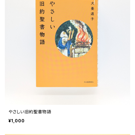
文芸 文芸評論
美術 イラスト
建築 デザイン
ファッション
サブカルチャー
その他
やさしい旧約聖書物語
¥1,000