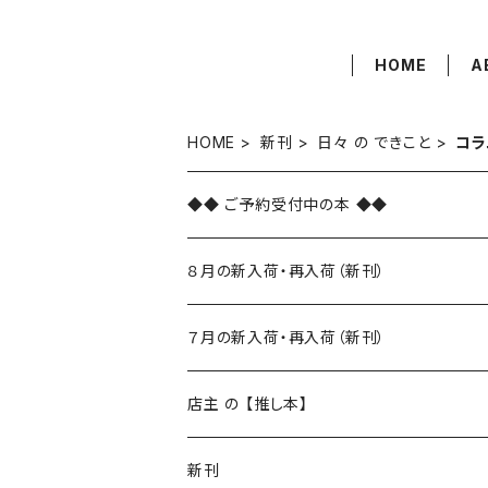
HOME
A
HOME
新刊
日々 の できこと
コラ
◆◆ ご予約受付中の本 ◆◆
８月の新入荷・再入荷（新刊）
新入荷
７月の新入荷・再入荷（新刊）
再入荷
新入荷
店主 の 【推し本】
再入荷
新刊