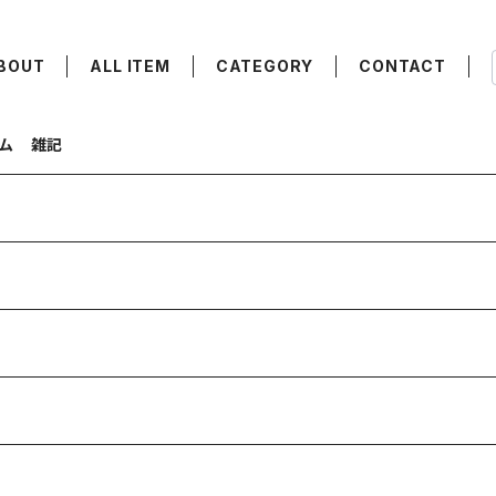
BOUT
ALL ITEM
CATEGORY
CONTACT
ム 雑記