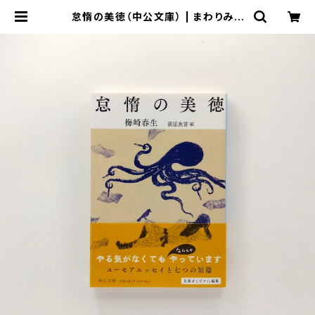
怠惰の美徳（中公文庫） | まわりみち
文庫