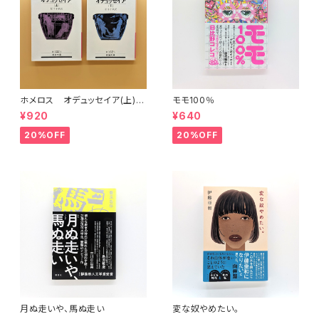
ホメロス オデュッセイア(上)
モモ100％
(下) （岩波文庫）
¥920
¥640
20%OFF
20%OFF
月ぬ走いや、馬ぬ走い
変な奴やめたい。