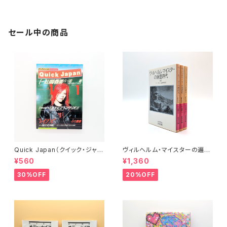
セール中の商品
Quick Japan（クイック・ジャパ
ヴィルヘルム・マイスターの遍歴
ン）Vol.11
時代 (上)(中)(下)（岩波文庫）
¥560
¥1,360
30%OFF
20%OFF