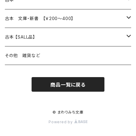
読書のこと
文芸
本 の あれこれ
古本 文庫・新書 【￥200～400】
本屋のこと
近代小説 エッセイ 戯曲（日本人作家）
読書のこと
日々 の できこと
日本文学
日本文学
古本 【SALL品】
出版のこと
現代小説 エッセイ 戯曲（日本人作家）
本屋のこと
日常の 風景 群像
小説 エッセイ 戯曲（日本人作家）
小説 エッセイ 戯曲
生き方 ライフスタイル
海外文学
海外文学
20％OFF
その他 雑貨など
近代小説 エッセイ 戯曲（外国人作家）
出版のこと
コラム 雑記
ミステリー サスペンス ホラー（日本人作家）
ミステリー サスペンス SF ホラー
スタイル が ある 生活
小説 エッセイ 戯曲（外国人作家）
趣味 ファッション 生活用品 雑貨
日々 の できごと
児童文学
30％OFF
商品一覧に戻る
現代小説 エッセイ 戯曲（外国人作家）
日記 書簡
ファンタジー SF 時代小説 幻想文学（日本人作家）
詩歌
人生 生き方 について考える
詩（外国人作家）
趣味
日常の 風景 群像
食べ物 料理
生き方 ライフスタイル
50％OFF
詩
詩
批評 評論
仕事 の スタイル
ミステリー サスペンス ホラー（外国人作家）
衣服 ファッション
コラム 雑記
食べ物 の こだわり 思い出
スタイルがある 生活
旅 お散歩 街歩き
趣味 ファッション 生活用品 雑貨
© まわりみち文庫
Powered by
短歌 俳句 川柳
短歌 俳句 川柳
健康 メンタルヘルス
ファンタジー SF 幻想文学（外国人作家）
雑貨 生活用品 インテリア
日記 書簡
料理 レシピ
人生 生き方 について考える
旅
趣味
自然 と ふれあう
食べ物 料理