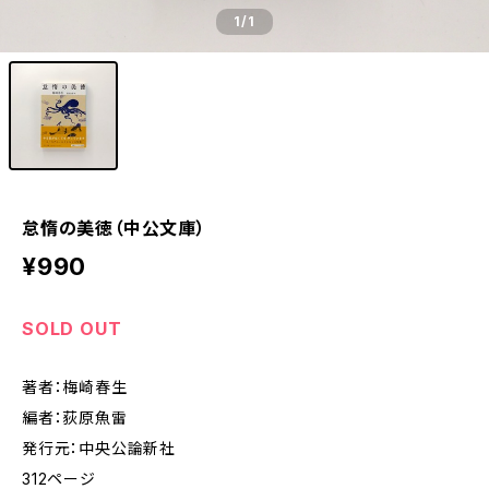
1
/1
怠惰の美徳（中公文庫）
¥990
SOLD OUT
著者：梅崎春生
編者：荻原魚雷
発行元：中央公論新社
312ページ