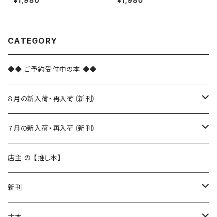
¥1,980
¥1,980
CATEGORY
◆◆ ご予約受付中の本 ◆◆
８月の新入荷・再入荷（新刊）
新入荷
７月の新入荷・再入荷（新刊）
再入荷
新入荷
店主 の 【推し本】
再入荷
新刊
本 の あれこれ
古本