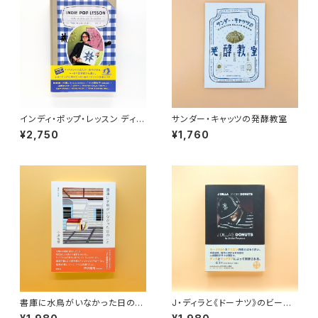
インディ・ポップ・レッスン ディス
サンダー・キャッツの発酵教室
クガイド
¥2,750
¥1,760
書庫に水鳥がいなかった日のこ
J・ディラと《ドーナツ》のビート
と 漢詩の手帖
革命