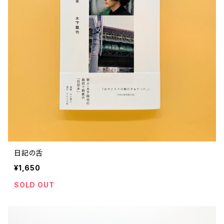
ストリートカルチャー
音楽評論 音楽史
日本 の 文化 風俗
映画 監督論 評伝
社会 を 深堀りする
カルチャー 全般
思索 を 深める
歴史 文化史 を 振り返る
芸能 タレント スポーツ
世界 の 歴史 史実
映画 評論 映画史
教育 家族 コミュニケーション
マンガ 特撮 アニメ ゲーム
自然科学
日本 の 歴史 史実
青森 の 本
世の中 や 社会 のこと
文化論 メディア論
世界 の 文化 風俗
演劇
差別 や 偏見
芸能 タレント スポーツ
人類学 民俗学
日本 の 文化 風俗
文芸（小説 エッセイ）
社会を深掘りする
雑誌 ZINE
思索 を 深める
政治 経済
オカルト 占い スピリチュアル
社会学
世界 の 歴史 史実
青森 の 文化
教育 家族 コミュニケーション
WORKSIGHT ワークサイト（コクヨ株式会社）
自然科学
青森 の 本
地方 地域コミュニティ
文化論 メディア論
哲学 思想 宗教
世界 の 文化 風俗
郷土史
差別 偏見
ZINE 自費出版
人類学 民俗学
文芸 文芸評論
雑誌
医療 ヘルスケア
民話 昔話
地方 地域コミュニティ
日記の舌
その他 の 雑誌【文芸】
社会学
郷土史 風土
【 Arne（アルネ）】バックナンバー
¥1,650
季刊誌 「青森の暮らし」
政治 経済
その他 の 雑誌【カルチャー・社会】
哲学 思想 宗教
民話 昔話
SOLD OUT
【 BRUTUS（ブルータス）】 バックナンバー
医療 ヘルスケア
芸術 現代アート 工芸
【POPEYE（ポパイ）】バックナンバー