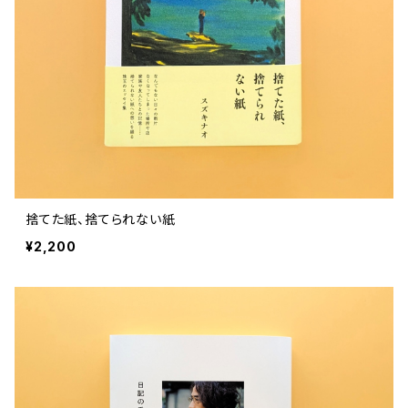
評論 評伝 など
評論 評伝など
評論 評伝 など
食 の 知識 ガイド
仕事 の スタイル
お散歩 街歩き
衣服 ファッション
動物 昆虫
食べ物 の こだわり 思い出
マンガ 絵本 イラスト
旅 お散歩 街歩き
ことば 文章 について
ことば 文章 について
健康 メンタルヘルス
雑貨 生活用品 インテリア
植物 庭 農業
料理 レシピ
マンガ
旅
美術 デザイン
マンガ 絵本 イラストレーション
自然風景 アウトドア
食 の 知識 ガイド
絵本
お散歩 街歩き
美術 現代アート
マンガ
音楽
自然 と ふれあう
イラストレーション
デザイン 建築
絵本
アーティストのこと
動物 昆虫
映画 演劇
美術 デザイン
捨てた紙、捨てられない紙
評論 作家 の 評伝 など
民芸 工芸
イラストレーション
¥2,200
ディスクガイド
植物 庭
映画 作品解説 作品ガイド
美術 現代アート
カルチャー メディア
音楽
評論 作家 の 評伝 など
音楽評論 音楽史
自然風景 アウトドア
映画 監督論 評伝
デザイン 建築
カルチャー全般
アーティストのこと
歴史 文化史 を 振り返る
映画 演劇
映画 評論 映画史
民芸 工芸
マンガ 特撮 アニメ オカルト
ディスクガイド
日本 の 歴史 史実
映画 作品解説 作品ガイド
世の中 や 社会 のこと
カルチャー メディア
演劇
【 美術手帖 】 バックナンバー