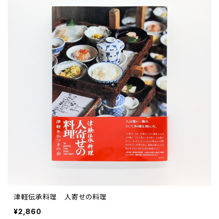
文芸 文芸評論
美術 イラスト
建築 デザイン
ファッション
サブカルチャー
その他
津軽伝承料理 人寄せの料理
¥2,860