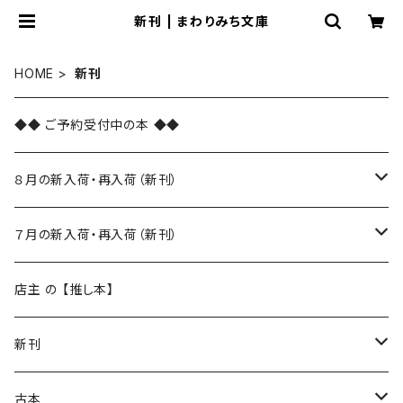
新刊 | まわりみち文庫
HOME
新刊
◆◆ ご予約受付中の本 ◆◆
８月の新入荷・再入荷（新刊）
新入荷
７月の新入荷・再入荷（新刊）
再入荷
新入荷
店主 の 【推し本】
再入荷
新刊
本 の あれこれ
古本