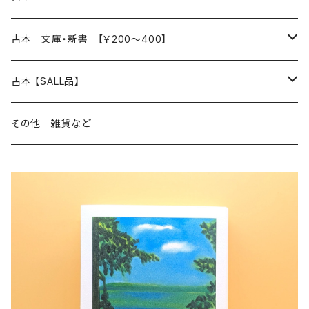
読書のこと
文芸
本 の あれこれ
古本 文庫・新書 【￥200～400】
本屋のこと
近代小説 エッセイ 戯曲（日本人作家）
読書のこと
日々 の できこと
日本文学
日本文学
古本 【SALL品】
出版のこと
現代小説 エッセイ 戯曲（日本人作家）
本屋のこと
日常の 風景 群像
小説 エッセイ 戯曲（日本人作家）
小説 エッセイ 戯曲
生き方 ライフスタイル
海外文学
海外文学
20％OFF
その他 雑貨など
近代小説 エッセイ 戯曲（外国人作家）
出版のこと
コラム 雑記
ミステリー サスペンス ホラー（日本人作家）
ミステリー サスペンス SF ホラー
スタイル が ある 生活
小説 エッセイ 戯曲（外国人作家）
趣味 ファッション 生活用品 雑貨
日々 の できごと
児童文学
30％OFF
現代小説 エッセイ 戯曲（外国人作家）
日記 書簡
ファンタジー SF 時代小説 幻想文学（日本人作家）
詩歌
人生 生き方 について考える
詩（外国人作家）
趣味
日常の 風景 群像
食べ物 料理
生き方 ライフスタイル
50％OFF
詩
詩
批評 評論
仕事 の スタイル
ミステリー サスペンス ホラー（外国人作家）
衣服 ファッション
コラム 雑記
食べ物 の こだわり 思い出
スタイルがある 生活
旅 お散歩 街歩き
趣味 ファッション 生活用品 雑貨
短歌 俳句 川柳
短歌 俳句 川柳
健康 メンタルヘルス
ファンタジー SF 幻想文学（外国人作家）
雑貨 生活用品 インテリア
日記 書簡
料理 レシピ
人生 生き方 について考える
旅
趣味
自然 と ふれあう
食べ物 料理