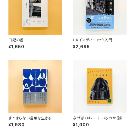
日記の舌
UKインディ・ロック入門 ポ
スト・パンク、ギター・ポップ、スカ
¥1,650
¥2,695
とダブ編
まとまらない言葉を生きる
なぜぼくはここにいるのか（講談
社文庫）
¥1,980
¥1,000