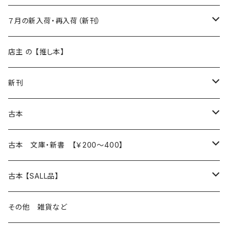
新入荷
７月の新入荷・再入荷（新刊）
再入荷
新入荷
店主 の 【推し本】
再入荷
新刊
本 の あれこれ
古本
読書のこと
文芸
本 の あれこれ
古本 文庫・新書 【￥200～400】
本屋のこと
近代小説 エッセイ 戯曲（日本人作家）
読書のこと
日々 の できこと
日本文学
日本文学
古本 【SALL品】
出版のこと
現代小説 エッセイ 戯曲（日本人作家）
本屋のこと
日常の 風景 群像
小説 エッセイ 戯曲（日本人作家）
小説 エッセイ 戯曲
生き方 ライフスタイル
海外文学
海外文学
20％OFF
その他 雑貨など