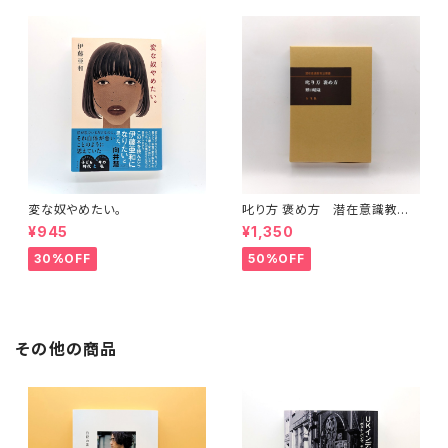
変な奴やめたい。
叱り方 褒め方 潜在意識教育
法叢書
¥945
¥1,350
30%OFF
50%OFF
その他の商品