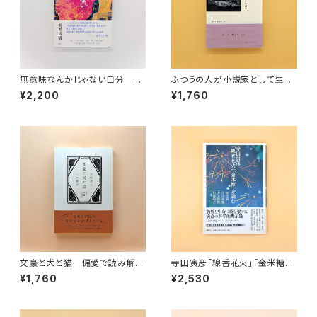
無意味なんかじゃない自分 ハ
ふつうの人が小説家として生活
ンセン病作家・北條民雄を読む
していくには
¥2,200
¥1,760
文豪と犬と猫 偏愛で読み解く
寺田寅彦「線香花火」「金米糖」
日本文学
を読む
¥1,760
¥2,530