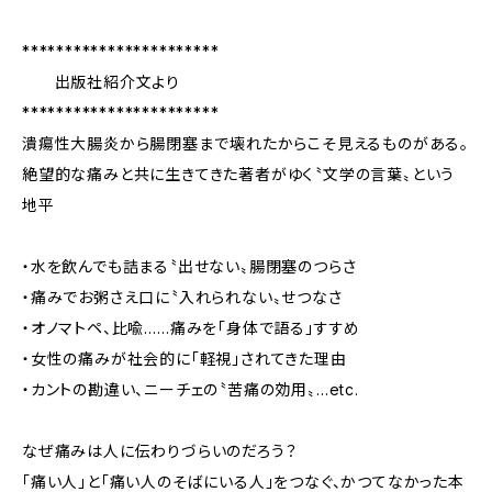
***********************
出版社紹介文より
***********************
潰瘍性大腸炎から腸閉塞まで――壊れたからこそ見えるものがある。
絶望的な痛みと共に生きてきた著者がゆく〝文学の言葉〟という
地平
・水を飲んでも詰まる〝出せない〟腸閉塞のつらさ
・痛みでお粥さえ口に〝入れられない〟せつなさ
・オノマトペ、比喩……痛みを「身体で語る」すすめ
・女性の痛みが社会的に「軽視」されてきた理由
・カントの勘違い、ニーチェの〝苦痛の効用〟…etc.
なぜ痛みは人に伝わりづらいのだろう？
「痛い人」と「痛い人のそばにいる人」をつなぐ、かつてなかった本