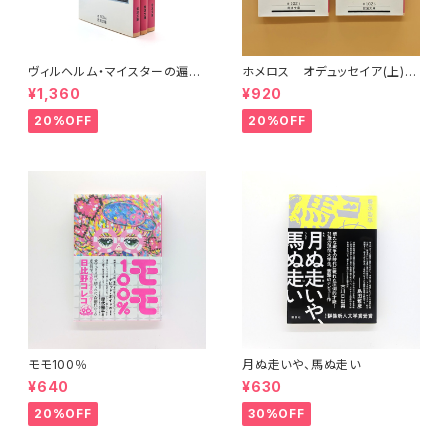
ヴィルヘルム・マイスターの遍歴
ホメロス オデュッセイア(上)
時代 (上)(中)(下)（岩波文庫）
(下) （岩波文庫）
¥1,360
¥920
20%OFF
20%OFF
モモ100％
月ぬ走いや、馬ぬ走い
¥640
¥630
20%OFF
30%OFF