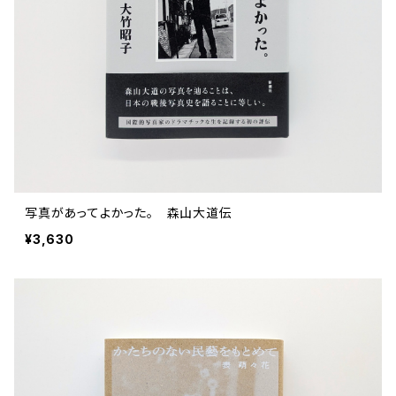
評論 評伝 など
評論 評伝など
評論 評伝 など
食 の 知識 ガイド
仕事 の スタイル
お散歩 街歩き
衣服 ファッション
動物 昆虫
食べ物 の こだわり 思い出
マンガ 絵本 イラスト
旅 お散歩 街歩き
ことば 文章 について
ことば 文章 について
健康 メンタルヘルス
雑貨 生活用品 インテリア
植物 庭 農業
料理 レシピ
マンガ
旅
美術 デザイン
マンガ 絵本 イラストレーション
自然風景 アウトドア
食 の 知識 ガイド
絵本
お散歩 街歩き
美術 現代アート
マンガ
音楽
自然 と ふれあう
イラストレーション
デザイン 建築
絵本
アーティストのこと
動物 昆虫
映画 演劇
美術 デザイン
写真があってよかった。 森山大道伝
評論 作家 の 評伝 など
民芸 工芸
イラストレーション
¥3,630
ディスクガイド
植物 庭
映画 作品解説 作品ガイド
美術 現代アート
カルチャー メディア
音楽
評論 作家 の 評伝 など
音楽評論 音楽史
自然風景 アウトドア
映画 監督論 評伝
デザイン 建築
カルチャー全般
アーティストのこと
歴史 文化史 を 振り返る
映画 演劇
映画 評論 映画史
民芸 工芸
マンガ 特撮 アニメ オカルト
ディスクガイド
日本 の 歴史 史実
映画 作品解説 作品ガイド
世の中 や 社会 のこと
カルチャー メディア
演劇
【 美術手帖 】 バックナンバー