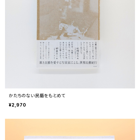
ストリートカルチャー
音楽評論 音楽史
日本 の 文化 風俗
映画 監督論 評伝
社会 を 深堀りする
カルチャー 全般
思索 を 深める
歴史 文化史 を 振り返る
芸能 タレント スポーツ
世界 の 歴史 史実
映画 評論 映画史
教育 家族 コミュニケーション
マンガ 特撮 アニメ ゲーム
自然科学
日本 の 歴史 史実
青森 の 本
世の中 や 社会 のこと
文化論 メディア論
世界 の 文化 風俗
演劇
差別 や 偏見
芸能 タレント スポーツ
人類学 民俗学
日本 の 文化 風俗
文芸（小説 エッセイ）
社会を深掘りする
雑誌 ZINE
思索 を 深める
政治 経済
オカルト 占い スピリチュアル
社会学
世界 の 歴史 史実
青森 の 文化
教育 家族 コミュニケーション
WORKSIGHT ワークサイト（コクヨ株式会社）
自然科学
青森 の 本
地方 地域コミュニティ
文化論 メディア論
哲学 思想 宗教
世界 の 文化 風俗
郷土史
差別 偏見
ZINE 自費出版
人類学 民俗学
文芸 文芸評論
雑誌
医療 ヘルスケア
民話 昔話
地方 地域コミュニティ
かたちのない民藝をもとめて
その他 の 雑誌【文芸】
社会学
郷土史 風土
【 Arne（アルネ）】バックナンバー
¥2,970
季刊誌 「青森の暮らし」
政治 経済
その他 の 雑誌【カルチャー・社会】
哲学 思想 宗教
民話 昔話
【 BRUTUS（ブルータス）】 バックナンバー
医療 ヘルスケア
芸術 現代アート 工芸
【POPEYE（ポパイ）】バックナンバー