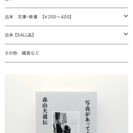
読書のこと
文芸
本 の あれこれ
古本 文庫・新書 【￥200～400】
本屋のこと
近代小説 エッセイ 戯曲（日本人作家）
読書のこと
日々 の できこと
日本文学
日本文学
古本 【SALL品】
出版のこと
現代小説 エッセイ 戯曲（日本人作家）
本屋のこと
日常の 風景 群像
小説 エッセイ 戯曲（日本人作家）
小説 エッセイ 戯曲
生き方 ライフスタイル
海外文学
海外文学
20％OFF
その他 雑貨など
近代小説 エッセイ 戯曲（外国人作家）
出版のこと
コラム 雑記
ミステリー サスペンス ホラー（日本人作家）
ミステリー サスペンス SF ホラー
スタイル が ある 生活
小説 エッセイ 戯曲（外国人作家）
趣味 ファッション 生活用品 雑貨
日々 の できごと
児童文学
30％OFF
現代小説 エッセイ 戯曲（外国人作家）
日記 書簡
ファンタジー SF 時代小説 幻想文学（日本人作家）
詩歌
人生 生き方 について考える
詩（外国人作家）
趣味
日常の 風景 群像
食べ物 料理
生き方 ライフスタイル
50％OFF
詩
詩
批評 評論
仕事 の スタイル
ミステリー サスペンス ホラー（外国人作家）
衣服 ファッション
コラム 雑記
食べ物 の こだわり 思い出
スタイルがある 生活
旅 お散歩 街歩き
趣味 ファッション 生活用品 雑貨
短歌 俳句 川柳
短歌 俳句 川柳
健康 メンタルヘルス
ファンタジー SF 幻想文学（外国人作家）
雑貨 生活用品 インテリア
日記 書簡
料理 レシピ
人生 生き方 について考える
旅
趣味
自然 と ふれあう
食べ物 料理