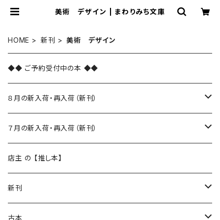
美術 デザイン | まわりみち文庫
HOME
新刊
美術 デザイン
◆◆ ご予約受付中の本 ◆◆
８月の新入荷・再入荷（新刊）
新入荷
７月の新入荷・再入荷（新刊）
再入荷
新入荷
店主 の 【推し本】
再入荷
新刊
本 の あれこれ
古本