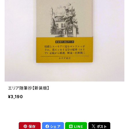
ストリートカルチャー
音楽評論 音楽史
日本 の 文化 風俗
映画 監督論 評伝
社会 を 深堀りする
カルチャー 全般
思索 を 深める
歴史 文化史 を 振り返る
芸能 タレント スポーツ
世界 の 歴史 史実
映画 評論 映画史
教育 家族 コミュニケーション
マンガ 特撮 アニメ ゲーム
自然科学
日本 の 歴史 史実
青森 の 本
世の中 や 社会 のこと
文化論 メディア論
世界 の 文化 風俗
演劇
差別 や 偏見
芸能 タレント スポーツ
人類学 民俗学
日本 の 文化 風俗
文芸（小説 エッセイ）
社会を深掘りする
雑誌 ZINE
思索 を 深める
政治 経済
オカルト 占い スピリチュアル
社会学
世界 の 歴史 史実
青森 の 文化
教育 家族 コミュニケーション
WORKSIGHT ワークサイト（コクヨ株式会社）
自然科学
青森 の 本
地方 地域コミュニティ
文化論 メディア論
哲学 思想 宗教
世界 の 文化 風俗
郷土史
差別 偏見
ZINE 自費出版
人類学 民俗学
文芸 文芸評論
雑誌
医療 ヘルスケア
民話 昔話
地方 地域コミュニティ
エリア随筆抄【新装版】
その他 の 雑誌【文芸】
社会学
郷土史 風土
【 Arne（アルネ）】バックナンバー
¥3,190
季刊誌 「青森の暮らし」
政治 経済
その他 の 雑誌【カルチャー・社会】
哲学 思想 宗教
民話 昔話
【 BRUTUS（ブルータス）】 バックナンバー
医療 ヘルスケア
芸術 現代アート 工芸
【POPEYE（ポパイ）】バックナンバー
保存
シェア
LINE
ポスト