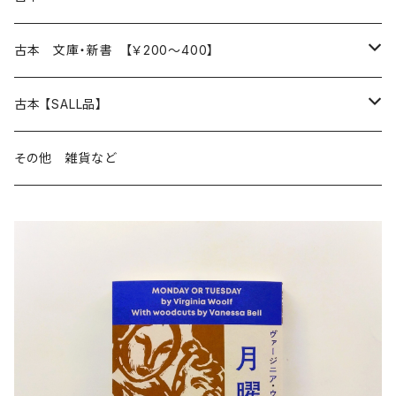
読書のこと
文芸
本 の あれこれ
古本 文庫・新書 【￥200～400】
本屋のこと
近代小説 エッセイ 戯曲（日本人作家）
読書のこと
日々 の できこと
日本文学
日本文学
古本 【SALL品】
出版のこと
現代小説 エッセイ 戯曲（日本人作家）
本屋のこと
日常の 風景 群像
小説 エッセイ 戯曲（日本人作家）
小説 エッセイ 戯曲
生き方 ライフスタイル
海外文学
海外文学
20％OFF
その他 雑貨など
近代小説 エッセイ 戯曲（外国人作家）
出版のこと
コラム 雑記
ミステリー サスペンス ホラー（日本人作家）
ミステリー サスペンス SF ホラー
スタイル が ある 生活
小説 エッセイ 戯曲（外国人作家）
趣味 ファッション 生活用品 雑貨
日々 の できごと
児童文学
30％OFF
現代小説 エッセイ 戯曲（外国人作家）
日記 書簡
ファンタジー SF 時代小説 幻想文学（日本人作家）
詩歌
人生 生き方 について考える
詩（外国人作家）
趣味
日常の 風景 群像
食べ物 料理
生き方 ライフスタイル
50％OFF
詩
詩
批評 評論
仕事 の スタイル
ミステリー サスペンス ホラー（外国人作家）
衣服 ファッション
コラム 雑記
食べ物 の こだわり 思い出
スタイルがある 生活
旅 お散歩 街歩き
趣味 ファッション 生活用品 雑貨
短歌 俳句 川柳
短歌 俳句 川柳
健康 メンタルヘルス
ファンタジー SF 幻想文学（外国人作家）
雑貨 生活用品 インテリア
日記 書簡
料理 レシピ
人生 生き方 について考える
旅
趣味
自然 と ふれあう
食べ物 料理