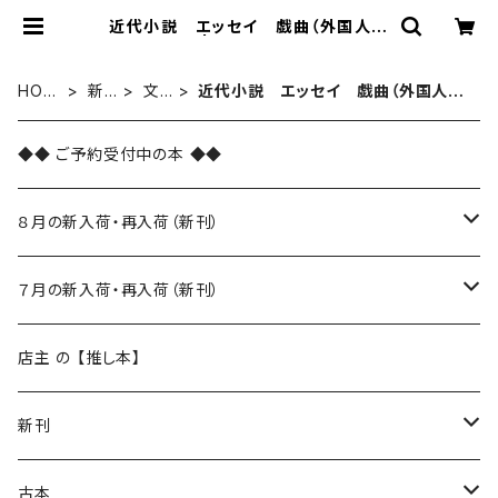
近代小説 エッセイ 戯曲（外国人作
家） | まわりみち文庫
HOM
新
文
近代小説 エッセイ 戯曲（外国人作
E
刊
芸
家）
◆◆ ご予約受付中の本 ◆◆
８月の新入荷・再入荷（新刊）
新入荷
７月の新入荷・再入荷（新刊）
再入荷
新入荷
店主 の 【推し本】
再入荷
新刊
本 の あれこれ
古本