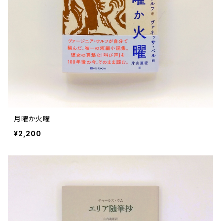
評論 評伝 など
評論 評伝など
評論 評伝 など
食 の 知識 ガイド
仕事 の スタイル
お散歩 街歩き
衣服 ファッション
動物 昆虫
食べ物 の こだわり 思い出
マンガ 絵本 イラスト
旅 お散歩 街歩き
ことば 文章 について
ことば 文章 について
健康 メンタルヘルス
雑貨 生活用品 インテリア
植物 庭 農業
料理 レシピ
マンガ
旅
美術 デザイン
マンガ 絵本 イラストレーション
自然風景 アウトドア
食 の 知識 ガイド
絵本
お散歩 街歩き
美術 現代アート
マンガ
音楽
自然 と ふれあう
イラストレーション
デザイン 建築
絵本
アーティストのこと
動物 昆虫
映画 演劇
美術 デザイン
月曜か火曜
評論 作家 の 評伝 など
民芸 工芸
イラストレーション
¥2,200
ディスクガイド
植物 庭
映画 作品解説 作品ガイド
美術 現代アート
カルチャー メディア
音楽
評論 作家 の 評伝 など
音楽評論 音楽史
自然風景 アウトドア
映画 監督論 評伝
デザイン 建築
カルチャー全般
アーティストのこと
歴史 文化史 を 振り返る
映画 演劇
映画 評論 映画史
民芸 工芸
マンガ 特撮 アニメ オカルト
ディスクガイド
日本 の 歴史 史実
映画 作品解説 作品ガイド
世の中 や 社会 のこと
カルチャー メディア
演劇
【 美術手帖 】 バックナンバー