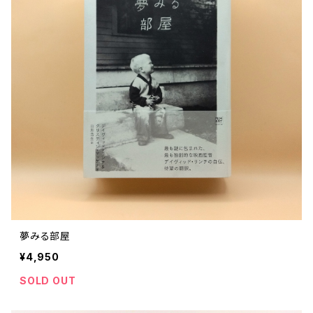
ストリートカルチャー
音楽評論 音楽史
日本 の 文化 風俗
映画 監督論 評伝
社会 を 深堀りする
カルチャー 全般
思索 を 深める
歴史 文化史 を 振り返る
芸能 タレント スポーツ
世界 の 歴史 史実
映画 評論 映画史
教育 家族 コミュニケーション
マンガ 特撮 アニメ ゲーム
自然科学
日本 の 歴史 史実
青森 の 本
世の中 や 社会 のこと
文化論 メディア論
世界 の 文化 風俗
演劇
差別 や 偏見
芸能 タレント スポーツ
人類学 民俗学
日本 の 文化 風俗
文芸（小説 エッセイ）
社会を深掘りする
雑誌 ZINE
思索 を 深める
政治 経済
オカルト 占い スピリチュアル
社会学
世界 の 歴史 史実
青森 の 文化
教育 家族 コミュニケーション
WORKSIGHT ワークサイト（コクヨ株式会社）
自然科学
青森 の 本
地方 地域コミュニティ
文化論 メディア論
哲学 思想 宗教
世界 の 文化 風俗
郷土史
差別 偏見
ZINE 自費出版
人類学 民俗学
文芸 文芸評論
雑誌
医療 ヘルスケア
民話 昔話
地方 地域コミュニティ
その他 の 雑誌【文芸】
社会学
郷土史 風土
【 Arne（アルネ）】バックナンバー
夢みる部屋
季刊誌 「青森の暮らし」
政治 経済
その他 の 雑誌【カルチャー・社会】
哲学 思想 宗教
¥4,950
民話 昔話
【 BRUTUS（ブルータス）】 バックナンバー
SOLD OUT
医療 ヘルスケア
芸術 現代アート 工芸
【POPEYE（ポパイ）】バックナンバー