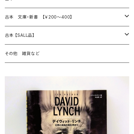
読書のこと
文芸
本 の あれこれ
古本 文庫・新書 【￥200～400】
本屋のこと
近代小説 エッセイ 戯曲（日本人作家）
読書のこと
日々 の できこと
日本文学
日本文学
古本 【SALL品】
出版のこと
現代小説 エッセイ 戯曲（日本人作家）
本屋のこと
日常の 風景 群像
小説 エッセイ 戯曲（日本人作家）
小説 エッセイ 戯曲
生き方 ライフスタイル
海外文学
海外文学
20％OFF
その他 雑貨など
近代小説 エッセイ 戯曲（外国人作家）
出版のこと
コラム 雑記
ミステリー サスペンス ホラー（日本人作家）
ミステリー サスペンス SF ホラー
スタイル が ある 生活
小説 エッセイ 戯曲（外国人作家）
趣味 ファッション 生活用品 雑貨
日々 の できごと
児童文学
30％OFF
現代小説 エッセイ 戯曲（外国人作家）
日記 書簡
ファンタジー SF 時代小説 幻想文学（日本人作家）
詩歌
人生 生き方 について考える
詩（外国人作家）
趣味
日常の 風景 群像
食べ物 料理
生き方 ライフスタイル
50％OFF
詩
詩
批評 評論
仕事 の スタイル
ミステリー サスペンス ホラー（外国人作家）
衣服 ファッション
コラム 雑記
食べ物 の こだわり 思い出
スタイルがある 生活
旅 お散歩 街歩き
趣味 ファッション 生活用品 雑貨
短歌 俳句 川柳
短歌 俳句 川柳
健康 メンタルヘルス
ファンタジー SF 幻想文学（外国人作家）
雑貨 生活用品 インテリア
日記 書簡
料理 レシピ
人生 生き方 について考える
旅
趣味
自然 と ふれあう
食べ物 料理