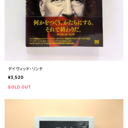
評論 評伝 など
評論 評伝など
評論 評伝 など
食 の 知識 ガイド
仕事 の スタイル
お散歩 街歩き
衣服 ファッション
動物 昆虫
食べ物 の こだわり 思い出
マンガ 絵本 イラスト
旅 お散歩 街歩き
ことば 文章 について
ことば 文章 について
健康 メンタルヘルス
雑貨 生活用品 インテリア
植物 庭 農業
料理 レシピ
マンガ
旅
美術 デザイン
マンガ 絵本 イラストレーション
自然風景 アウトドア
食 の 知識 ガイド
絵本
お散歩 街歩き
美術 現代アート
マンガ
音楽
自然 と ふれあう
イラストレーション
デザイン 建築
絵本
アーティストのこと
動物 昆虫
映画 演劇
美術 デザイン
デイヴィッド・リンチ
評論 作家 の 評伝 など
民芸 工芸
イラストレーション
¥3,520
ディスクガイド
植物 庭
映画 作品解説 作品ガイド
美術 現代アート
カルチャー メディア
音楽
SOLD OUT
評論 作家 の 評伝 など
音楽評論 音楽史
自然風景 アウトドア
映画 監督論 評伝
デザイン 建築
カルチャー全般
アーティストのこと
歴史 文化史 を 振り返る
映画 演劇
映画 評論 映画史
民芸 工芸
マンガ 特撮 アニメ オカルト
ディスクガイド
日本 の 歴史 史実
映画 作品解説 作品ガイド
世の中 や 社会 のこと
カルチャー メディア
演劇
【 美術手帖 】 バックナンバー