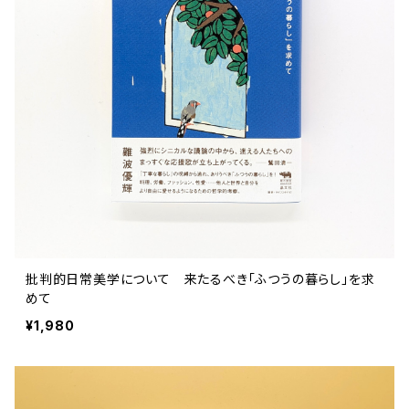
ストリートカルチャー
音楽評論 音楽史
日本 の 文化 風俗
映画 監督論 評伝
社会 を 深堀りする
カルチャー 全般
思索 を 深める
歴史 文化史 を 振り返る
芸能 タレント スポーツ
世界 の 歴史 史実
映画 評論 映画史
教育 家族 コミュニケーション
マンガ 特撮 アニメ ゲーム
自然科学
日本 の 歴史 史実
青森 の 本
世の中 や 社会 のこと
文化論 メディア論
世界 の 文化 風俗
演劇
差別 や 偏見
芸能 タレント スポーツ
人類学 民俗学
日本 の 文化 風俗
文芸（小説 エッセイ）
社会を深掘りする
雑誌 ZINE
思索 を 深める
政治 経済
オカルト 占い スピリチュアル
社会学
世界 の 歴史 史実
青森 の 文化
教育 家族 コミュニケーション
WORKSIGHT ワークサイト（コクヨ株式会社）
自然科学
青森 の 本
地方 地域コミュニティ
文化論 メディア論
哲学 思想 宗教
世界 の 文化 風俗
郷土史
差別 偏見
ZINE 自費出版
人類学 民俗学
文芸 文芸評論
雑誌
医療 ヘルスケア
民話 昔話
地方 地域コミュニティ
批判的日常美学について 来たるべき「ふつうの暮らし」を求
その他 の 雑誌【文芸】
社会学
郷土史 風土
【 Arne（アルネ）】バックナンバー
めて
¥1,980
季刊誌 「青森の暮らし」
政治 経済
その他 の 雑誌【カルチャー・社会】
哲学 思想 宗教
民話 昔話
【 BRUTUS（ブルータス）】 バックナンバー
医療 ヘルスケア
芸術 現代アート 工芸
【POPEYE（ポパイ）】バックナンバー