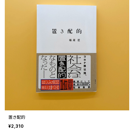
文芸 文芸評論
美術 イラスト
建築 デザイン
ファッション
サブカルチャー
その他
置き配的
¥2,310