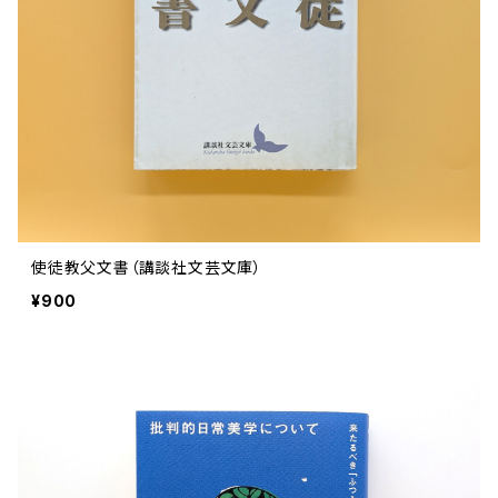
評論 評伝 など
評論 評伝など
評論 評伝 など
食 の 知識 ガイド
仕事 の スタイル
お散歩 街歩き
衣服 ファッション
動物 昆虫
食べ物 の こだわり 思い出
マンガ 絵本 イラスト
旅 お散歩 街歩き
ことば 文章 について
ことば 文章 について
健康 メンタルヘルス
雑貨 生活用品 インテリア
植物 庭 農業
料理 レシピ
マンガ
旅
美術 デザイン
マンガ 絵本 イラストレーション
自然風景 アウトドア
食 の 知識 ガイド
絵本
お散歩 街歩き
美術 現代アート
マンガ
音楽
自然 と ふれあう
イラストレーション
デザイン 建築
絵本
アーティストのこと
動物 昆虫
映画 演劇
美術 デザイン
使徒教父文書（講談社文芸文庫）
評論 作家 の 評伝 など
民芸 工芸
イラストレーション
¥900
ディスクガイド
植物 庭
映画 作品解説 作品ガイド
美術 現代アート
カルチャー メディア
音楽
評論 作家 の 評伝 など
音楽評論 音楽史
自然風景 アウトドア
映画 監督論 評伝
デザイン 建築
カルチャー全般
アーティストのこと
歴史 文化史 を 振り返る
映画 演劇
映画 評論 映画史
民芸 工芸
マンガ 特撮 アニメ オカルト
ディスクガイド
日本 の 歴史 史実
映画 作品解説 作品ガイド
世の中 や 社会 のこと
カルチャー メディア
演劇
【 美術手帖 】 バックナンバー