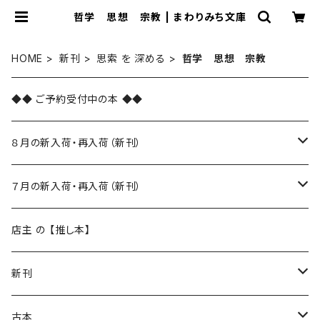
哲学 思想 宗教 | まわりみち文庫
HOME
新刊
思索 を 深める
哲学 思想 宗教
◆◆ ご予約受付中の本 ◆◆
８月の新入荷・再入荷（新刊）
新入荷
７月の新入荷・再入荷（新刊）
再入荷
新入荷
店主 の 【推し本】
再入荷
新刊
本 の あれこれ
古本