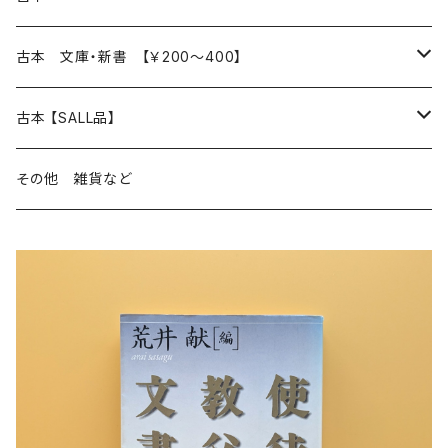
読書のこと
文芸
本 の あれこれ
古本 文庫・新書 【￥200～400】
本屋のこと
近代小説 エッセイ 戯曲（日本人作家）
読書のこと
日々 の できこと
日本文学
日本文学
古本 【SALL品】
出版のこと
現代小説 エッセイ 戯曲（日本人作家）
本屋のこと
日常の 風景 群像
小説 エッセイ 戯曲（日本人作家）
小説 エッセイ 戯曲
生き方 ライフスタイル
海外文学
海外文学
20％OFF
その他 雑貨など
近代小説 エッセイ 戯曲（外国人作家）
出版のこと
コラム 雑記
ミステリー サスペンス ホラー（日本人作家）
ミステリー サスペンス SF ホラー
スタイル が ある 生活
小説 エッセイ 戯曲（外国人作家）
趣味 ファッション 生活用品 雑貨
日々 の できごと
児童文学
30％OFF
現代小説 エッセイ 戯曲（外国人作家）
日記 書簡
ファンタジー SF 時代小説 幻想文学（日本人作家）
詩歌
人生 生き方 について考える
詩（外国人作家）
趣味
日常の 風景 群像
食べ物 料理
生き方 ライフスタイル
50％OFF
詩
詩
批評 評論
仕事 の スタイル
ミステリー サスペンス ホラー（外国人作家）
衣服 ファッション
コラム 雑記
食べ物 の こだわり 思い出
スタイルがある 生活
旅 お散歩 街歩き
趣味 ファッション 生活用品 雑貨
短歌 俳句 川柳
短歌 俳句 川柳
健康 メンタルヘルス
ファンタジー SF 幻想文学（外国人作家）
雑貨 生活用品 インテリア
日記 書簡
料理 レシピ
人生 生き方 について考える
旅
趣味
自然 と ふれあう
食べ物 料理