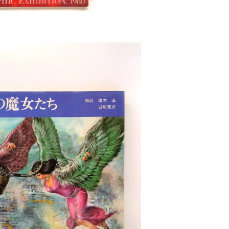
OLD OUT
武部本一郎SFアート傑作集２
¥4,400