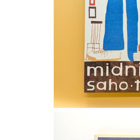
短歌 俳句 川柳
健康 メンタルヘルス
ファンタジー SF 幻想文学（外国人作家）
雑貨 生活用品 インテリア
日記 書簡
料理 レシピ
人生 生き方 について考える
旅
趣味
自然 と ふれあう
食べ物 料理
SOLD OU
評論 評伝 など
評論 評伝など
評論 評伝 など
食 の 知識 ガイド
仕事 の スタイル
お散歩 街歩き
衣服 ファッション
動物 昆虫
食べ物 の こだわり 思い出
マンガ 絵本 イラスト
旅 お散歩 街歩き
まよなか
ことば 文章 について
ことば 文章 について
¥1,800
健康 メンタルヘルス
雑貨 生活用品 インテリア
植物 庭 農業
料理 レシピ
マンガ
旅
美術 デザイン
マンガ 絵本 イラストレーション
自然風景 アウトドア
食 の 知識 ガイド
絵本
お散歩 街歩き
美術 現代アート
マンガ
音楽
自然 と ふれあう
イラストレーション
デザイン 建築
絵本
アーティストのこと
動物 昆虫
映画 演劇
美術 デザイン
評論 作家 の 評伝 など
民芸 工芸
イラストレーション
ディスクガイド
植物 庭
映画 作品解説 作品ガイド
美術 現代アート
カルチャー メディア
音楽
評論 作家 の 評伝 など
音楽評論 音楽史
自然風景 アウトドア
映画 監督論 評伝
デザイン 建築
カルチャー全般
アーティストのこと
歴史 文化史 を 振り返る
映画 演劇
映画 評論 映画史
民芸 工芸
マンガ 特撮 アニメ オカルト
ディスクガイド
日本 の 歴史 史実
映画 作品解説 作品ガイド