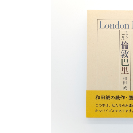
医療 ヘルスケア
芸術 現代アート 工芸
【POPEYE（ポパイ）】バックナンバー
文芸 文芸評論
美術 イラスト
SOLD OU
建築 デザイン
もう一度 倫
¥3,300
ファッション
サブカルチャー
その他