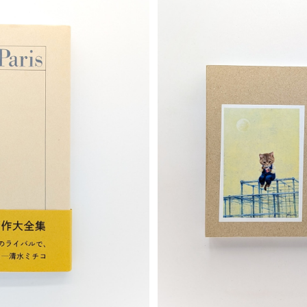
T
S
敦巴里
町田尚子