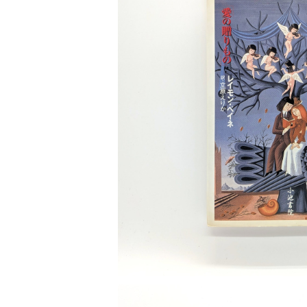
世の中 や 社会 のこと
カルチャー メディア
演劇
【 美術手帖 】 バックナンバー
ストリートカルチャー
音楽評論 音楽史
日本 の 文化 風俗
映画 監督論 評伝
社会 を 深堀りする
カルチャー 全般
思索 を 深める
歴史 文化史 を 振り返る
芸能 タレント スポーツ
世界 の 歴史 史実
映画 評論 映画史
SOLD OU
教育 家族 コミュニケーション
マンガ 特撮 アニメ ゲーム
自然科学
日本 の 歴史 史実
青森 の 本
世の中 や 社会 のこと
レイモン・ペイネ画集 「愛の贈りもの」
文化論 メディア論
世界 の 文化 風俗
演劇
差別 や 偏見
芸能 タレント スポーツ
人類学 民俗学
日本 の 文化 風俗
文芸（小説 エッセイ）
社会を深掘りする
雑誌 ZINE
思索 を 深める
¥500
政治 経済
オカルト 占い スピリチュアル
社会学
世界 の 歴史 史実
青森 の 文化
教育 家族 コミュニケーション
WORKSIGHT ワークサイト（コクヨ株式会社）
自然科学
青森 の 本
地方 地域コミュニティ
文化論 メディア論
哲学 思想 宗教
世界 の 文化 風俗
郷土史
差別 偏見
ZINE 自費出版
人類学 民俗学
文芸 文芸評論
雑誌
医療 ヘルスケア
民話 昔話
地方 地域コミュニティ
その他 の 雑誌【文芸】
社会学
郷土史 風土
【 Arne（アルネ）】バックナンバー
季刊誌 「青森の暮らし」
政治 経済
その他 の 雑誌【カルチャー・社会】
哲学 思想 宗教
民話 昔話
【 BRUTUS（ブルータス）】 バックナンバー