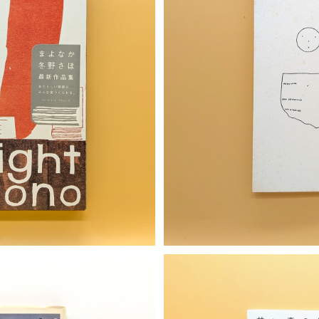
T
S
月と1