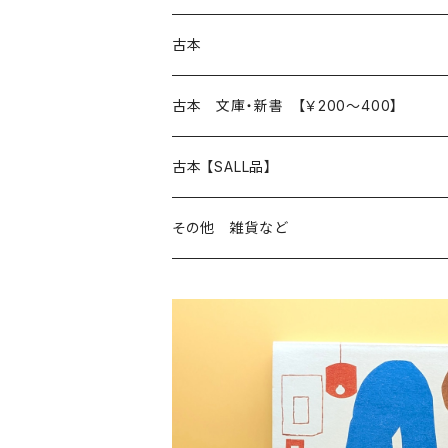
本 の あれこれ
古本
読書のこと
文芸
本 の あれこれ
古本 文庫・新書 【￥200～400】
本屋のこと
近代小説 エッセイ 戯曲（日本人作家）
読書のこと
日々 の できこと
日本文学
日本文学
古本 【SALL品】
出版のこと
現代小説 エッセイ 戯曲（日本人作家）
本屋のこと
日常の 風景 群像
小説 エッセイ 戯曲（日本人作家）
小説 エッセイ 戯曲
生き方 ライフスタイル
海外文学
海外文学
20％OFF
その他 雑貨など
近代小説 エッセイ 戯曲（外国人作家）
出版のこと
コラム 雑記
ミステリー サスペンス ホラー（日本人作家）
ミステリー サスペンス SF ホラー
スタイル が ある 生活
小説 エッセイ 戯曲（外国人作家）
趣味 ファッション 生活用品 雑貨
日々 の できごと
児童文学
30％OFF
現代小説 エッセイ 戯曲（外国人作家）
日記 書簡
ファンタジー SF 時代小説 幻想文学（日本人
詩歌
人生 生き方 について考える
詩（外国人作家）
趣味
日常の 風景 群像
食べ物 料理
生き方 ライフスタイル
50％OFF
詩
詩
批評 評論
仕事 の スタイル
ミステリー サスペンス ホラー（外国人作家）
衣服 ファッション
コラム 雑記
食べ物 の こだわり 思い出
スタイルがある 生活
旅 お散歩 街歩き
趣味 ファッション 生活用品 雑貨
短歌 俳句 川柳