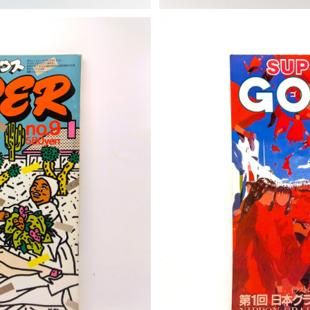
T
S
NO.9 1979年春季号
SUPER ART GOCOO