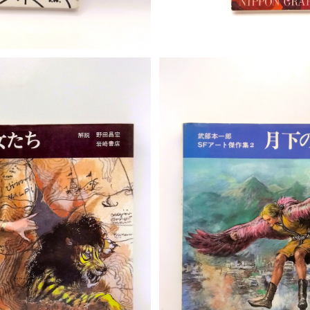
T
S
SFアート傑作集１
月下の魔女たち 