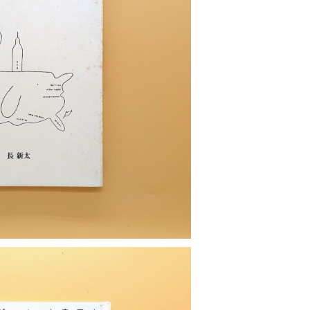
OLD OUT
0セント 挿し絵集
¥800