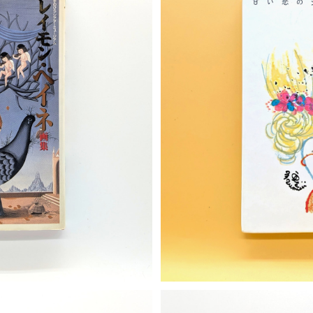
T
S
（手のひらシアターミュージアム）
甘