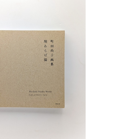
OLD OUT
画集 隙あらば猫
¥2,000