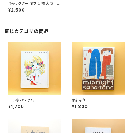
キャラクター オブ 幻魔大戦 W
ARNING!
¥2,500
同じカテゴリの商品
甘い恋のジャム
まよなか
¥1,700
¥1,800