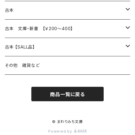
本 の あれこれ
古本
読書のこと
文芸
本 の あれこれ
古本 文庫・新書 【￥200～400】
本屋のこと
近代小説 エッセイ 戯曲（日本人作家）
読書のこと
日々 の できこと
日本文学
日本文学
古本 【SALL品】
出版のこと
現代小説 エッセイ 戯曲（日本人作家）
本屋のこと
日常の 風景 群像
小説 エッセイ 戯曲（日本人作家）
小説 エッセイ 戯曲
生き方 ライフスタイル
海外文学
海外文学
20％OFF
その他 雑貨など
近代小説 エッセイ 戯曲（外国人作家）
出版のこと
コラム 雑記
ミステリー サスペンス ホラー（日本人作家）
ミステリー サスペンス SF ホラー
スタイル が ある 生活
小説 エッセイ 戯曲（外国人作家）
趣味 ファッション 生活用品 雑貨
日々 の できごと
児童文学
30％OFF
商品一覧に戻る
現代小説 エッセイ 戯曲（外国人作家）
日記 書簡
ファンタジー SF 時代小説 幻想文学（日本人作家）
詩歌
人生 生き方 について考える
詩（外国人作家）
趣味
日常の 風景 群像
食べ物 料理
生き方 ライフスタイル
50％OFF
詩
詩
批評 評論
仕事 の スタイル
ミステリー サスペンス ホラー（外国人作家）
衣服 ファッション
コラム 雑記
食べ物 の こだわり 思い出
スタイルがある 生活
旅 お散歩 街歩き
趣味 ファッション 生活用品 雑貨
© まわりみち文庫
Powered by
短歌 俳句 川柳
短歌 俳句 川柳
健康 メンタルヘルス
ファンタジー SF 幻想文学（外国人作家）