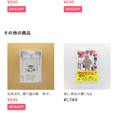
(下) （岩波文庫）
¥920
¥640
20%OFF
20%OFF
その他の商品
日本文化、寄り道の旅 彬子女
急に具合が悪くなる
王殿下特別講義
¥945
¥1,760
30%OFF