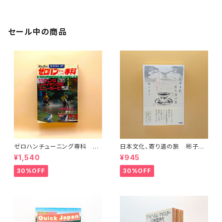
セール中の商品
ゼロハンチューニング専科 モ
日本文化、寄り道の旅 彬子女
ーターファン別冊
王殿下特別講義
¥1,540
¥945
30%OFF
30%OFF