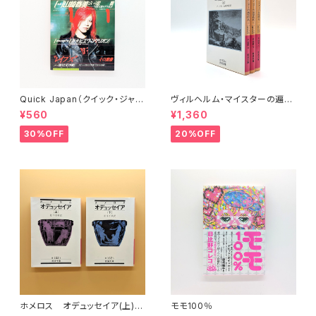
Quick Japan（クイック・ジャパ
ヴィルヘルム・マイスターの遍歴
ン）Vol.11
時代 (上)(中)(下)（岩波文庫）
¥560
¥1,360
30%OFF
20%OFF
ホメロス オデュッセイア(上)
モモ100％