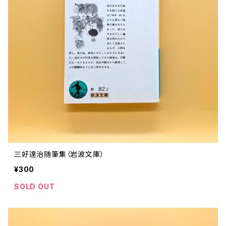
ストリートカルチャー
音楽評論 音楽史
日本 の 文化 風俗
映画 監督論 評伝
社会 を 深堀りする
カルチャー 全般
思索 を 深める
歴史 文化史 を 振り返る
芸能 タレント スポーツ
世界 の 歴史 史実
映画 評論 映画史
教育 家族 コミュニケーション
マンガ 特撮 アニメ ゲーム
自然科学
日本 の 歴史 史実
青森 の 本
世の中 や 社会 のこと
文化論 メディア論
世界 の 文化 風俗
演劇
差別 や 偏見
芸能 タレント スポーツ
人類学 民俗学
日本 の 文化 風俗
文芸（小説 エッセイ）
社会を深掘りする
雑誌 ZINE
思索 を 深める
政治 経済
文化論 メディア論
社会学
世界 の 歴史 史実
青森 の 文化
教育 家族 コミュニケーション
WORKSIGHT ワークサイト（コクヨ株式会社）
自然科学
青森 の 本
地方 地域コミュニティ
哲学 思想 宗教
世界 の 文化 風俗
郷土史
差別 偏見
ZINE 自費出版
人類学 民俗学
文芸 文芸評論
雑誌
医療 ヘルスケア
民話 昔話
地方 地域コミュニティ
三好達治随筆集（岩波文庫）
その他 の 雑誌【文芸】
社会学
郷土史 風土
【 Arne（アルネ）】バックナンバー
¥300
季刊誌 「青森の暮らし」
政治 経済
その他 の 雑誌【カルチャー・社会】
哲学 思想 宗教
民話 昔話
SOLD OUT
【 BRUTUS（ブルータス）】 バックナンバー
医療 ヘルスケア
芸術 現代アート 工芸
【POPEYE（ポパイ）】バックナンバー