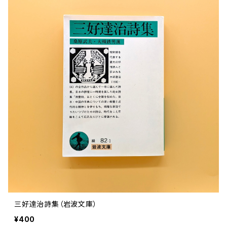
文芸 文芸評論
美術 イラスト
建築 デザイン
ファッション
サブカルチャー
その他
三好達治詩集（岩波文庫）
¥400