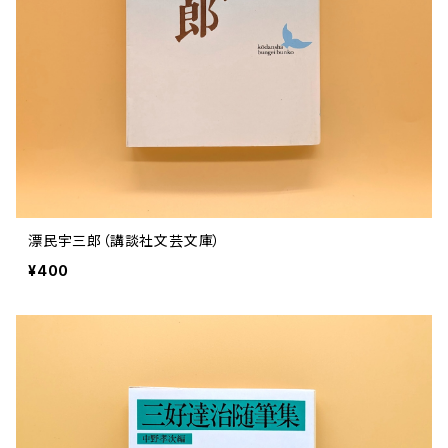
評論 評伝 など
評論 評伝など
評論 評伝 など
食 の 知識 ガイド
仕事 の スタイル
お散歩 街歩き
衣服 ファッション
動物 昆虫
食べ物 の こだわり 思い出
マンガ 絵本 イラスト
旅 お散歩 街歩き
ことば 文章 について
ことば 文章 について
健康 メンタルヘルス
雑貨 生活用品 インテリア
植物 庭 農業
料理 レシピ
マンガ
旅
美術 デザイン
マンガ 絵本 イラストレーション
自然風景 アウトドア
食 の 知識 ガイド
絵本
お散歩 街歩き
美術 現代アート
マンガ
音楽
自然 と ふれあう
イラストレーション
デザイン 建築
絵本
アーティストのこと
動物 昆虫
映画 演劇
美術 デザイン
漂民宇三郎（講談社文芸文庫）
評論 作家 の 評伝 など
民芸 工芸
イラストレーション
¥400
ディスクガイド
植物 庭
映画 作品解説 作品ガイド
美術 現代アート
カルチャー メディア
音楽
評論 作家 の 評伝 など
音楽評論 音楽史
自然風景 アウトドア
映画 監督論 評伝
デザイン 建築
カルチャー全般
アーティストのこと
歴史 文化史 を 振り返る
映画 演劇
映画 評論 映画史
民芸 工芸
マンガ 特撮 アニメ オカルト
ディスクガイド
日本 の 歴史 史実
映画 作品解説 作品ガイド
世の中 や 社会 のこと
カルチャー メディア
演劇
【 美術手帖 】 バックナンバー