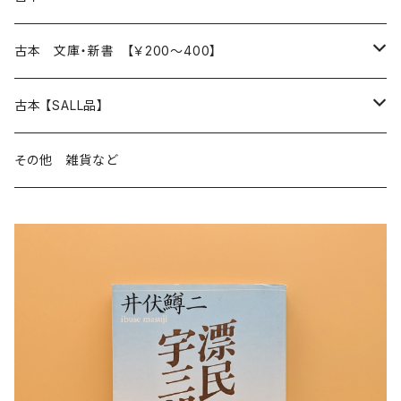
読書のこと
文芸
本 の あれこれ
古本 文庫・新書 【￥200～400】
本屋のこと
近代小説 エッセイ 戯曲（日本人作家）
読書のこと
日々 の できこと
日本文学
日本文学
古本 【SALL品】
出版のこと
現代小説 エッセイ 戯曲（日本人作家）
本屋のこと
日常の 風景 群像
小説 エッセイ 戯曲（日本人作家）
小説 エッセイ 戯曲
生き方 ライフスタイル
海外文学
海外文学
20％OFF
その他 雑貨など
近代小説 エッセイ 戯曲（外国人作家）
出版のこと
コラム 雑記
ミステリー サスペンス ホラー（日本人作家）
ミステリー サスペンス SF ホラー
スタイル が ある 生活
小説 エッセイ 戯曲（外国人作家）
趣味 ファッション 生活用品 雑貨
日々 の できごと
児童文学
30％OFF
現代小説 エッセイ 戯曲（外国人作家）
日記 書簡
ファンタジー SF 時代小説 幻想文学（日本人作家）
詩歌
人生 生き方 について考える
詩（外国人作家）
趣味
日常の 風景 群像
食べ物 料理
生き方 ライフスタイル
50％OFF
詩
詩
批評 評論
仕事 の スタイル
ミステリー サスペンス ホラー（外国人作家）
衣服 ファッション
コラム 雑記
食べ物 の こだわり 思い出
スタイルがある 生活
旅 お散歩 街歩き
趣味 ファッション 生活用品 雑貨
短歌 俳句 川柳
短歌 俳句 川柳
健康 メンタルヘルス
ファンタジー SF 幻想文学（外国人作家）
雑貨 生活用品 インテリア
日記 書簡
料理 レシピ
人生 生き方 について考える
旅
趣味
自然 と ふれあう
食べ物 料理