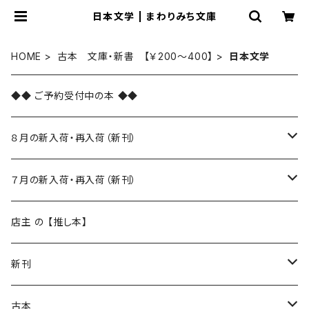
日本文学 | まわりみち文庫
HOME
古本 文庫・新書 【￥200～400】
日本文学
◆◆ ご予約受付中の本 ◆◆
８月の新入荷・再入荷（新刊）
新入荷
７月の新入荷・再入荷（新刊）
再入荷
新入荷
店主 の 【推し本】
再入荷
新刊
本 の あれこれ
古本