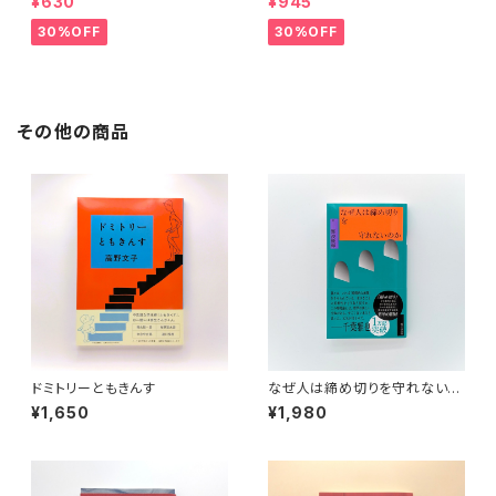
¥630
¥945
30%OFF
30%OFF
その他の商品
ドミトリーともきんす
なぜ人は締め切りを守れないの
か
¥1,650
¥1,980