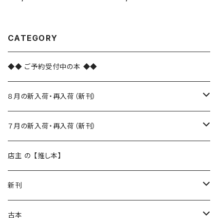
CATEGORY
◆◆ ご予約受付中の本 ◆◆
８月の新入荷・再入荷（新刊）
新入荷
７月の新入荷・再入荷（新刊）
再入荷
新入荷
店主 の 【推し本】
再入荷
新刊
本 の あれこれ
古本