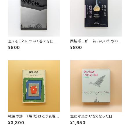
恋することについて答えを出そ
西脇順三郎 若い人のための現
う
代詩（現代教養文庫710）
¥800
¥800
戦後の詩 〈現代〉はどう表現さ
空に小鳥がいなくなった日
れたか（現代教養文庫）
¥3,300
¥1,650