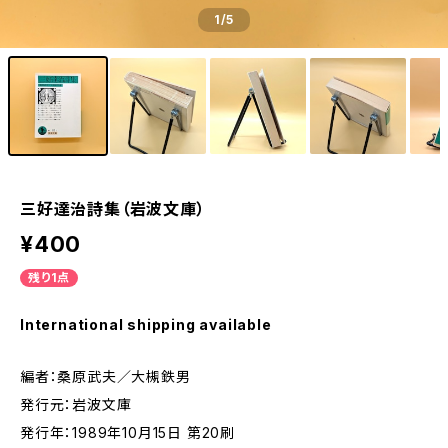
1
/5
三好達治詩集（岩波文庫）
¥400
残り1点
International shipping available
編者：桑原武夫／大槻鉄男
発行元：岩波文庫
発行年：1989年10月15日 第20刷