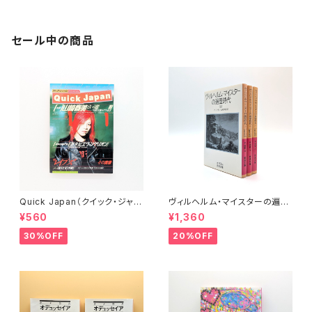
セール中の商品
Quick Japan（クイック・ジャパ
ヴィルヘルム・マイスターの遍歴
ン）Vol.11
時代 (上)(中)(下)（岩波文庫）
¥560
¥1,360
30%OFF
20%OFF