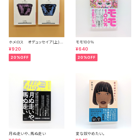
ホメロス オデュッセイア(上)
モモ100％
(下) （岩波文庫）
¥920
¥640
20%OFF
20%OFF
月ぬ走いや、馬ぬ走い
変な奴やめたい。