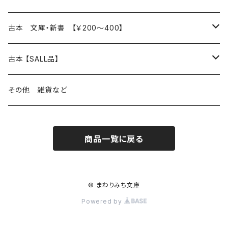
読書のこと
文芸
本 の あれこれ
古本 文庫・新書 【￥200～400】
本屋のこと
近代小説 エッセイ 戯曲（日本人作家）
読書のこと
日々 の できこと
日本文学
日本文学
古本 【SALL品】
出版のこと
現代小説 エッセイ 戯曲（日本人作家）
本屋のこと
日常の 風景 群像
小説 エッセイ 戯曲（日本人作家）
小説 エッセイ 戯曲
生き方 ライフスタイル
海外文学
海外文学
20％OFF
その他 雑貨など
近代小説 エッセイ 戯曲（外国人作家）
出版のこと
コラム 雑記
ミステリー サスペンス ホラー（日本人作家）
ミステリー サスペンス SF ホラー
スタイル が ある 生活
小説 エッセイ 戯曲（外国人作家）
趣味 ファッション 生活用品 雑貨
日々 の できごと
児童文学
30％OFF
商品一覧に戻る
現代小説 エッセイ 戯曲（外国人作家）
日記 書簡
ファンタジー SF 時代小説 幻想文学（日本人作家）
詩歌
人生 生き方 について考える
詩（外国人作家）
趣味
日常の 風景 群像
食べ物 料理
生き方 ライフスタイル
50％OFF
詩
詩
批評 評論
仕事 の スタイル
ミステリー サスペンス ホラー（外国人作家）
衣服 ファッション
コラム 雑記
食べ物 の こだわり 思い出
スタイルがある 生活
旅 お散歩 街歩き
趣味 ファッション 生活用品 雑貨
© まわりみち文庫
Powered by
短歌 俳句 川柳
短歌 俳句 川柳
健康 メンタルヘルス
ファンタジー SF 幻想文学（外国人作家）
雑貨 生活用品 インテリア
日記 書簡
料理 レシピ
人生 生き方 について考える
旅
趣味
自然 と ふれあう
食べ物 料理