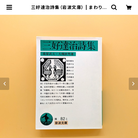
三好達治詩集（岩波文庫） | まわりみ
ち文庫