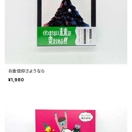
評論 評伝 など
評論 評伝など
評論 評伝 など
食 の 知識 ガイド
仕事 の スタイル
お散歩 街歩き
衣服 ファッション
動物 昆虫
食べ物 の こだわり 思い出
マンガ 絵本 イラスト
旅 お散歩 街歩き
ことば 文章 について
ことば 文章 について
健康 メンタルヘルス
雑貨 生活用品 インテリア
植物 庭 農業
料理 レシピ
マンガ
旅
美術 デザイン
マンガ 絵本 イラストレーション
自然風景 アウトドア
食 の 知識 ガイド
絵本
お散歩 街歩き
美術 現代アート
マンガ
音楽
自然 と ふれあう
イラストレーション
デザイン 建築
絵本
アーティストのこと
動物 昆虫
映画 演劇
美術 デザイン
お金信仰さようなら
評論 作家 の 評伝 など
民芸 工芸
イラストレーション
¥1,980
ディスクガイド
植物 庭
映画 作品解説 作品ガイド
美術 現代アート
カルチャー メディア
音楽
評論 作家 の 評伝 など
音楽評論 音楽史
自然風景 アウトドア
映画 監督論 評伝
デザイン 建築
カルチャー全般
アーティストのこと
歴史 文化史 を 振り返る
映画 演劇
映画 評論 映画史
民芸 工芸
マンガ 特撮 アニメ オカルト
ディスクガイド
日本 の 歴史 史実
映画 作品解説 作品ガイド
世の中 や 社会 のこと
カルチャー メディア
演劇
【 美術手帖 】 バックナンバー