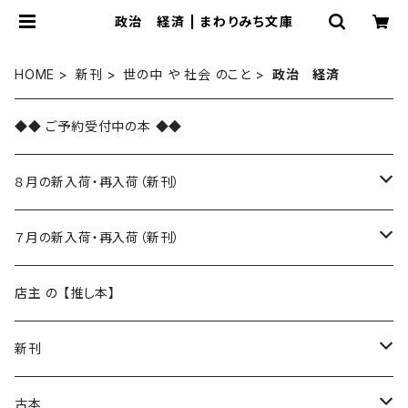
政治 経済 | まわりみち文庫
HOME
新刊
世の中 や 社会 のこと
政治 経済
◆◆ ご予約受付中の本 ◆◆
８月の新入荷・再入荷（新刊）
新入荷
７月の新入荷・再入荷（新刊）
再入荷
新入荷
店主 の 【推し本】
再入荷
新刊
本 の あれこれ
古本