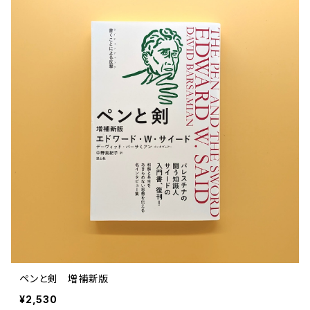
文芸 文芸評論
美術 イラスト
建築 デザイン
ファッション
サブカルチャー
その他
ペンと剣 増補新版
¥2,530