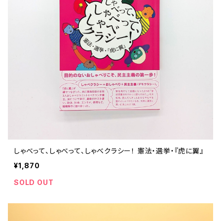
ストリートカルチャー
音楽評論 音楽史
日本 の 文化 風俗
映画 監督論 評伝
社会 を 深堀りする
カルチャー 全般
思索 を 深める
歴史 文化史 を 振り返る
芸能 タレント スポーツ
世界 の 歴史 史実
映画 評論 映画史
教育 家族 コミュニケーション
マンガ 特撮 アニメ ゲーム
自然科学
日本 の 歴史 史実
青森 の 本
世の中 や 社会 のこと
文化論 メディア論
世界 の 文化 風俗
演劇
差別 や 偏見
芸能 タレント スポーツ
人類学 民俗学
日本 の 文化 風俗
文芸（小説 エッセイ）
社会を深掘りする
雑誌 ZINE
思索 を 深める
政治 経済
オカルト 占い スピリチュアル
社会学
世界 の 歴史 史実
青森 の 文化
教育 家族 コミュニケーション
WORKSIGHT ワークサイト（コクヨ株式会社）
自然科学
青森 の 本
地方 地域コミュニティ
文化論 メディア論
哲学 思想 宗教
世界 の 文化 風俗
郷土史
差別 偏見
ZINE 自費出版
人類学 民俗学
文芸 文芸評論
雑誌
医療 ヘルスケア
民話 昔話
地方 地域コミュニティ
しゃべって、しゃべって、しゃべクラシー！ 憲法・選挙・『虎に翼』
その他 の 雑誌【文芸】
社会学
郷土史 風土
【 Arne（アルネ）】バックナンバー
¥1,870
季刊誌 「青森の暮らし」
政治 経済
その他 の 雑誌【カルチャー・社会】
哲学 思想 宗教
民話 昔話
SOLD OUT
【 BRUTUS（ブルータス）】 バックナンバー
医療 ヘルスケア
芸術 現代アート 工芸
【POPEYE（ポパイ）】バックナンバー