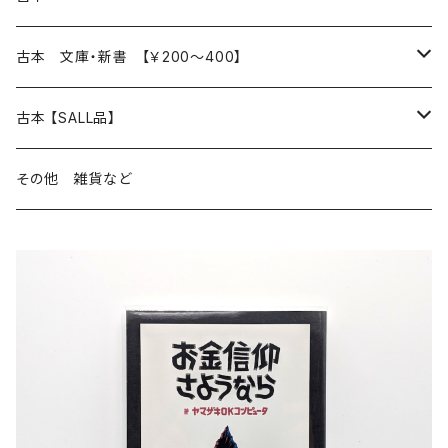
読書のこと
文芸
本 の あれこれ
古本 文庫・新書 【￥200～400】
本屋のこと
近代小説 エッセイ 戯曲（日本人作家）
読書のこと
日々 の できこと
日本文学
日本文学
古本 【SALL品】
出版のこと
現代小説 エッセイ 戯曲（日本人作家）
本屋のこと
日常の 風景 群像
小説 エッセイ 戯曲（日本人作家）
小説 エッセイ 戯曲
生き方 ライフスタイル
海外文学
海外文学
20％OFF
その他 雑貨など
近代小説 エッセイ 戯曲（外国人作家）
出版のこと
コラム 雑記
ミステリー サスペンス ホラー（日本人作家）
ミステリー サスペンス SF ホラー
スタイル が ある 生活
小説 エッセイ 戯曲（外国人作家）
趣味 ファッション 生活用品 雑貨
日々 の できごと
児童文学
30％OFF
現代小説 エッセイ 戯曲（外国人作家）
日記 書簡
ファンタジー SF 時代小説 幻想文学（日本人作家）
詩歌
人生 生き方 について考える
詩（外国人作家）
趣味
日常の 風景 群像
食べ物 料理
生き方 ライフスタイル
50％OFF
詩
詩
批評 評論
仕事 の スタイル
ミステリー サスペンス ホラー（外国人作家）
衣服 ファッション
コラム 雑記
食べ物 の こだわり 思い出
スタイルがある 生活
旅 お散歩 街歩き
趣味 ファッション 生活用品 雑貨
短歌 俳句 川柳
短歌 俳句 川柳
健康 メンタルヘルス
ファンタジー SF 幻想文学（外国人作家）
雑貨 生活用品 インテリア
日記 書簡
料理 レシピ
人生 生き方 について考える
旅
趣味
自然 と ふれあう
食べ物 料理