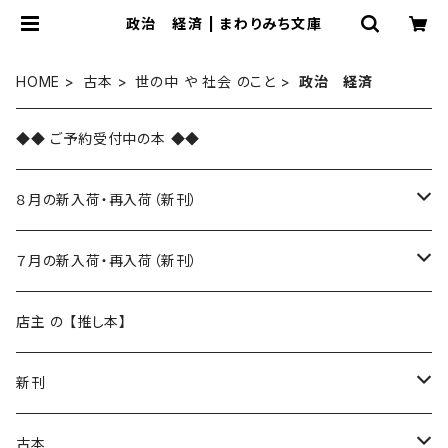
政治 経済 | まわりみち文庫
HOME
古本
世の中 や 社会 のこと
政治 経済
◆◆ ご予約受付中の本 ◆◆
８月の新入荷・再入荷（新刊）
新入荷
７月の新入荷・再入荷（新刊）
再入荷
新入荷
店主 の 【推し本】
再入荷
新刊
本 の あれこれ
古本