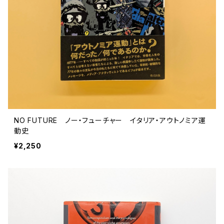
評論 評伝 など
評論 評伝など
評論 評伝 など
食 の 知識 ガイド
仕事 の スタイル
お散歩 街歩き
衣服 ファッション
動物 昆虫
食べ物 の こだわり 思い出
マンガ 絵本 イラスト
旅 お散歩 街歩き
ことば 文章 について
ことば 文章 について
健康 メンタルヘルス
雑貨 生活用品 インテリア
植物 庭 農業
料理 レシピ
マンガ
旅
美術 デザイン
マンガ 絵本 イラストレーション
自然風景 アウトドア
食 の 知識 ガイド
絵本
お散歩 街歩き
美術 現代アート
マンガ
音楽
自然 と ふれあう
イラストレーション
デザイン 建築
絵本
アーティストのこと
動物 昆虫
映画 演劇
美術 デザイン
NO FUTURE ノー・フューチャー イタリア・アウトノミア運
動史
評論 作家 の 評伝 など
民芸 工芸
イラストレーション
ディスクガイド
植物 庭
映画 作品解説 作品ガイド
美術 現代アート
カルチャー メディア
音楽
¥2,250
評論 作家 の 評伝 など
音楽評論 音楽史
自然風景 アウトドア
映画 監督論 評伝
デザイン 建築
カルチャー全般
アーティストのこと
歴史 文化史 を 振り返る
映画 演劇
映画 評論 映画史
民芸 工芸
マンガ 特撮 アニメ オカルト
ディスクガイド
日本 の 歴史 史実
映画 作品解説 作品ガイド
世の中 や 社会 のこと
カルチャー メディア
演劇
【 美術手帖 】 バックナンバー