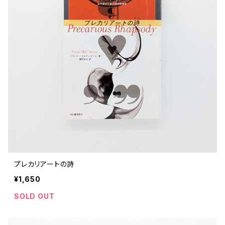
ストリートカルチャー
音楽評論 音楽史
日本 の 文化 風俗
映画 監督論 評伝
社会 を 深堀りする
カルチャー 全般
思索 を 深める
歴史 文化史 を 振り返る
芸能 タレント スポーツ
世界 の 歴史 史実
映画 評論 映画史
教育 家族 コミュニケーション
マンガ 特撮 アニメ ゲーム
自然科学
日本 の 歴史 史実
青森 の 本
世の中 や 社会 のこと
文化論 メディア論
世界 の 文化 風俗
演劇
差別 や 偏見
芸能 タレント スポーツ
人類学 民俗学
日本 の 文化 風俗
文芸（小説 エッセイ）
社会を深掘りする
雑誌 ZINE
思索 を 深める
政治 経済
オカルト 占い スピリチュアル
社会学
世界 の 歴史 史実
青森 の 文化
教育 家族 コミュニケーション
WORKSIGHT ワークサイト（コクヨ株式会社）
自然科学
青森 の 本
地方 地域コミュニティ
文化論 メディア論
哲学 思想 宗教
世界 の 文化 風俗
郷土史
差別 偏見
ZINE 自費出版
人類学 民俗学
文芸 文芸評論
雑誌
医療 ヘルスケア
民話 昔話
地方 地域コミュニティ
その他 の 雑誌【文芸】
社会学
郷土史 風土
【 Arne（アルネ）】バックナンバー
プレカリアートの詩
¥1,650
季刊誌 「青森の暮らし」
政治 経済
その他 の 雑誌【カルチャー・社会】
哲学 思想 宗教
民話 昔話
【 BRUTUS（ブルータス）】 バックナンバー
SOLD OUT
医療 ヘルスケア
芸術 現代アート 工芸
【POPEYE（ポパイ）】バックナンバー