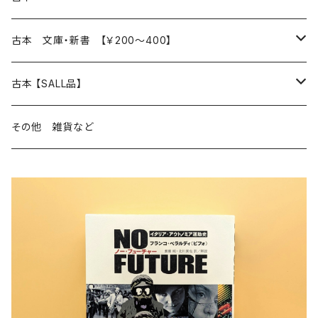
読書のこと
文芸
本 の あれこれ
古本 文庫・新書 【￥200～400】
本屋のこと
近代小説 エッセイ 戯曲（日本人作家）
読書のこと
日々 の できこと
日本文学
日本文学
古本 【SALL品】
出版のこと
現代小説 エッセイ 戯曲（日本人作家）
本屋のこと
日常の 風景 群像
小説 エッセイ 戯曲（日本人作家）
小説 エッセイ 戯曲
生き方 ライフスタイル
海外文学
海外文学
20％OFF
その他 雑貨など
近代小説 エッセイ 戯曲（外国人作家）
出版のこと
コラム 雑記
ミステリー サスペンス ホラー（日本人作家）
ミステリー サスペンス SF ホラー
スタイル が ある 生活
小説 エッセイ 戯曲（外国人作家）
趣味 ファッション 生活用品 雑貨
日々 の できごと
児童文学
30％OFF
現代小説 エッセイ 戯曲（外国人作家）
日記 書簡
ファンタジー SF 時代小説 幻想文学（日本人作家）
詩歌
人生 生き方 について考える
詩（外国人作家）
趣味
日常の 風景 群像
食べ物 料理
生き方 ライフスタイル
50％OFF
詩
詩
批評 評論
仕事 の スタイル
ミステリー サスペンス ホラー（外国人作家）
衣服 ファッション
コラム 雑記
食べ物 の こだわり 思い出
スタイルがある 生活
旅 お散歩 街歩き
趣味 ファッション 生活用品 雑貨
短歌 俳句 川柳
短歌 俳句 川柳
健康 メンタルヘルス
ファンタジー SF 幻想文学（外国人作家）
雑貨 生活用品 インテリア
日記 書簡
料理 レシピ
人生 生き方 について考える
旅
趣味
自然 と ふれあう
食べ物 料理