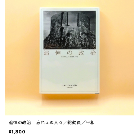
追悼の政治 忘れえぬ人々／総動員／平和
¥1,800