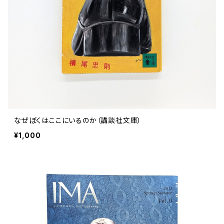
評論 評伝 など
評論 評伝など
評論 評伝 など
食 の 知識 ガイド
仕事 の スタイル
お散歩 街歩き
衣服 ファッション
動物 昆虫
食べ物 の こだわり 思い出
マンガ 絵本 イラスト
旅 お散歩 街歩き
ことば 文章 について
ことば 文章 について
健康 メンタルヘルス
雑貨 生活用品 インテリア
植物 庭 農業
料理 レシピ
マンガ
旅
美術 デザイン
マンガ 絵本 イラストレーション
自然風景 アウトドア
食 の 知識 ガイド
絵本
お散歩 街歩き
美術 現代アート
マンガ
音楽
自然 と ふれあう
イラストレーション
デザイン 建築
絵本
アーティストのこと
動物 昆虫
映画 演劇
美術 デザイン
なぜぼくはここにいるのか（講談社文庫）
評論 作家 の 評伝 など
民芸 工芸
イラストレーション
¥1,000
ディスクガイド
植物 庭
映画 作品解説 作品ガイド
美術 現代アート
カルチャー メディア
音楽
評論 作家 の 評伝 など
音楽評論 音楽史
自然風景 アウトドア
映画 監督論 評伝
デザイン 建築
カルチャー全般
アーティストのこと
歴史 文化史 を 振り返る
映画 演劇
映画 評論 映画史
民芸 工芸
マンガ 特撮 アニメ オカルト
ディスクガイド
日本 の 歴史 史実
映画 作品解説 作品ガイド
世の中 や 社会 のこと
カルチャー メディア
演劇
【 美術手帖 】 バックナンバー