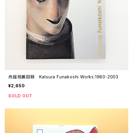
舟越桂展図録 Katsura Funakoshi Works:1980-2003
¥2,650
SOLD OUT