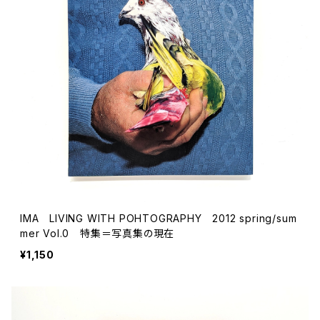
ストリートカルチャー
音楽評論 音楽史
日本 の 文化 風俗
映画 監督論 評伝
社会 を 深堀りする
カルチャー 全般
思索 を 深める
歴史 文化史 を 振り返る
芸能 タレント スポーツ
世界 の 歴史 史実
映画 評論 映画史
教育 家族 コミュニケーション
マンガ 特撮 アニメ ゲーム
自然科学
日本 の 歴史 史実
青森 の 本
世の中 や 社会 のこと
文化論 メディア論
世界 の 文化 風俗
演劇
差別 や 偏見
芸能 タレント スポーツ
人類学 民俗学
日本 の 文化 風俗
文芸（小説 エッセイ）
社会を深掘りする
雑誌 ZINE
思索 を 深める
政治 経済
文化論 メディア論
社会学
世界 の 歴史 史実
青森 の 文化
教育 家族 コミュニケーション
WORKSIGHT ワークサイト（コクヨ株式会社）
自然科学
青森 の 本
地方 地域コミュニティ
哲学 思想 宗教
世界 の 文化 風俗
郷土史
差別 偏見
ZINE 自費出版
人類学 民俗学
文芸 文芸評論
雑誌
医療 ヘルスケア
民話 昔話
地方 地域コミュニティ
IMA LIVING WITH POHTOGRAPHY 2012 spring/sum
その他 の 雑誌【文芸】
社会学
郷土史 風土
【 Arne（アルネ）】バックナンバー
mer Vol.0 特集＝写真集の現在
¥1,150
季刊誌 「青森の暮らし」
政治 経済
その他 の 雑誌【カルチャー・社会】
哲学 思想 宗教
民話 昔話
【 BRUTUS（ブルータス）】 バックナンバー
医療 ヘルスケア
芸術 現代アート 工芸
【POPEYE（ポパイ）】バックナンバー