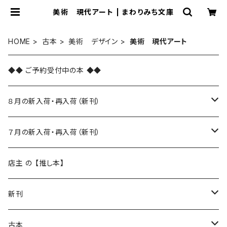
美術 現代アート | まわりみち文庫
HOME
古本
美術 デザイン
美術 現代アート
◆◆ ご予約受付中の本 ◆◆
８月の新入荷・再入荷（新刊）
新入荷
７月の新入荷・再入荷（新刊）
再入荷
新入荷
店主 の 【推し本】
再入荷
新刊
本 の あれこれ
古本