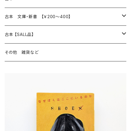
読書のこと
文芸
本 の あれこれ
古本 文庫・新書 【￥200～400】
本屋のこと
近代小説 エッセイ 戯曲（日本人作家）
読書のこと
日々 の できこと
日本文学
日本文学
古本 【SALL品】
出版のこと
現代小説 エッセイ 戯曲（日本人作家）
本屋のこと
日常の 風景 群像
小説 エッセイ 戯曲（日本人作家）
小説 エッセイ 戯曲
生き方 ライフスタイル
海外文学
海外文学
20％OFF
その他 雑貨など
近代小説 エッセイ 戯曲（外国人作家）
出版のこと
コラム 雑記
ミステリー サスペンス ホラー（日本人作家）
ミステリー サスペンス SF ホラー
スタイル が ある 生活
小説 エッセイ 戯曲（外国人作家）
趣味 ファッション 生活用品 雑貨
日々 の できごと
児童文学
30％OFF
現代小説 エッセイ 戯曲（外国人作家）
日記 書簡
ファンタジー SF 時代小説 幻想文学（日本人作家）
詩歌
人生 生き方 について考える
詩（外国人作家）
趣味
日常の 風景 群像
食べ物 料理
生き方 ライフスタイル
50％OFF
詩
詩
批評 評論
仕事 の スタイル
ミステリー サスペンス ホラー（外国人作家）
衣服 ファッション
コラム 雑記
食べ物 の こだわり 思い出
スタイルがある 生活
旅 お散歩 街歩き
趣味 ファッション 生活用品 雑貨
短歌 俳句 川柳
短歌 俳句 川柳
健康 メンタルヘルス
ファンタジー SF 幻想文学（外国人作家）
雑貨 生活用品 インテリア
日記 書簡
料理 レシピ
人生 生き方 について考える
旅
趣味
自然 と ふれあう
食べ物 料理