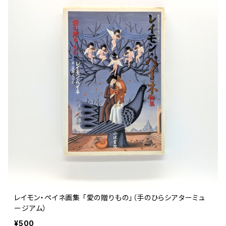
文芸 文芸評論
美術 イラスト
建築 デザイン
ファッション
サブカルチャー
その他
レイモン・ペイネ画集 「愛の贈りもの」（手のひらシアターミュ
ージアム）
¥500