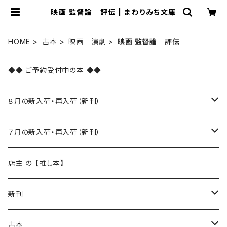
映画 監督論 評伝 | まわりみち文庫
HOME
古本
映画 演劇
映画 監督論 評伝
◆◆ ご予約受付中の本 ◆◆
８月の新入荷・再入荷（新刊）
新入荷
７月の新入荷・再入荷（新刊）
再入荷
新入荷
店主 の 【推し本】
再入荷
新刊
本 の あれこれ
古本