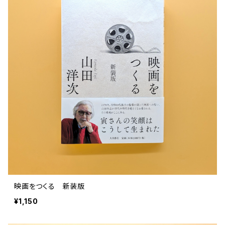
文芸 文芸評論
美術 イラスト
建築 デザイン
ファッション
サブカルチャー
その他
映画をつくる 新装版
¥1,150