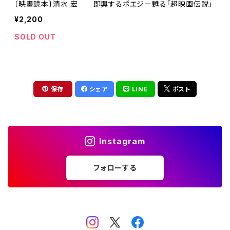
〔映畫読本〕清水 宏 即興するポエジー甦る「超映画伝説」
¥2,200
SOLD OUT
保存
シェア
LINE
ポスト
Instagram
フォローする