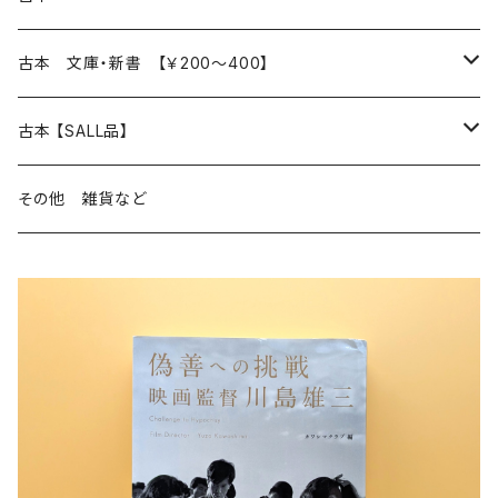
読書のこと
文芸
本 の あれこれ
古本 文庫・新書 【￥200～400】
本屋のこと
近代小説 エッセイ 戯曲（日本人作家）
読書のこと
日々 の できこと
日本文学
日本文学
古本 【SALL品】
出版のこと
現代小説 エッセイ 戯曲（日本人作家）
本屋のこと
日常の 風景 群像
小説 エッセイ 戯曲（日本人作家）
小説 エッセイ 戯曲
生き方 ライフスタイル
海外文学
海外文学
20％OFF
その他 雑貨など
近代小説 エッセイ 戯曲（外国人作家）
出版のこと
コラム 雑記
ミステリー サスペンス ホラー（日本人作家）
ミステリー サスペンス SF ホラー
スタイル が ある 生活
小説 エッセイ 戯曲（外国人作家）
趣味 ファッション 生活用品 雑貨
日々 の できごと
児童文学
30％OFF
現代小説 エッセイ 戯曲（外国人作家）
日記 書簡
ファンタジー SF 時代小説 幻想文学（日本人作家）
詩歌
人生 生き方 について考える
詩（外国人作家）
趣味
日常の 風景 群像
食べ物 料理
生き方 ライフスタイル
50％OFF
詩
詩
批評 評論
仕事 の スタイル
ミステリー サスペンス ホラー（外国人作家）
衣服 ファッション
コラム 雑記
食べ物 の こだわり 思い出
スタイルがある 生活
旅 お散歩 街歩き
趣味 ファッション 生活用品 雑貨
短歌 俳句 川柳
短歌 俳句 川柳
健康 メンタルヘルス
ファンタジー SF 幻想文学（外国人作家）
雑貨 生活用品 インテリア
日記 書簡
料理 レシピ
人生 生き方 について考える
旅
趣味
自然 と ふれあう
食べ物 料理