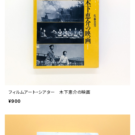
ストリートカルチャー
音楽評論 音楽史
日本 の 文化 風俗
映画 監督論 評伝
社会 を 深堀りする
カルチャー 全般
思索 を 深める
歴史 文化史 を 振り返る
芸能 タレント スポーツ
世界 の 歴史 史実
映画 評論 映画史
教育 家族 コミュニケーション
マンガ 特撮 アニメ ゲーム
自然科学
日本 の 歴史 史実
青森 の 本
世の中 や 社会 のこと
文化論 メディア論
世界 の 文化 風俗
演劇
差別 や 偏見
芸能 タレント スポーツ
人類学 民俗学
日本 の 文化 風俗
文芸（小説 エッセイ）
社会を深掘りする
雑誌 ZINE
思索 を 深める
政治 経済
オカルト 占い スピリチュアル
社会学
世界 の 歴史 史実
青森 の 文化
教育 家族 コミュニケーション
WORKSIGHT ワークサイト（コクヨ株式会社）
自然科学
青森 の 本
地方 地域コミュニティ
文化論 メディア論
哲学 思想 宗教
世界 の 文化 風俗
郷土史
差別 偏見
ZINE 自費出版
人類学 民俗学
文芸 文芸評論
雑誌
医療 ヘルスケア
民話 昔話
地方 地域コミュニティ
フィルムアート・シアター 木下恵介の映画
その他 の 雑誌【文芸】
社会学
郷土史 風土
【 Arne（アルネ）】バックナンバー
¥900
季刊誌 「青森の暮らし」
政治 経済
その他 の 雑誌【カルチャー・社会】
哲学 思想 宗教
民話 昔話
【 BRUTUS（ブルータス）】 バックナンバー
医療 ヘルスケア
芸術 現代アート 工芸
【POPEYE（ポパイ）】バックナンバー