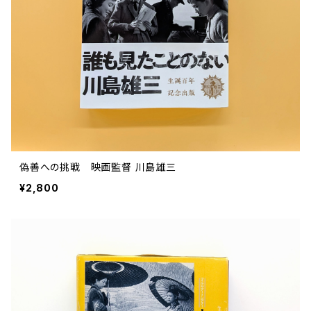
評論 評伝 など
評論 評伝など
評論 評伝 など
食 の 知識 ガイド
仕事 の スタイル
お散歩 街歩き
衣服 ファッション
動物 昆虫
食べ物 の こだわり 思い出
マンガ 絵本 イラスト
旅 お散歩 街歩き
ことば 文章 について
ことば 文章 について
健康 メンタルヘルス
雑貨 生活用品 インテリア
植物 庭 農業
料理 レシピ
マンガ
旅
美術 デザイン
マンガ 絵本 イラストレーション
自然風景 アウトドア
食 の 知識 ガイド
絵本
お散歩 街歩き
美術 現代アート
マンガ
音楽
自然 と ふれあう
イラストレーション
デザイン 建築
絵本
アーティストのこと
動物 昆虫
映画 演劇
美術 デザイン
偽善への挑戦 映画監督 川島雄三
評論 作家 の 評伝 など
民芸 工芸
イラストレーション
¥2,800
ディスクガイド
植物 庭
映画 作品解説 作品ガイド
美術 現代アート
カルチャー メディア
音楽
評論 作家 の 評伝 など
音楽評論 音楽史
自然風景 アウトドア
映画 監督論 評伝
デザイン 建築
カルチャー全般
アーティストのこと
歴史 文化史 を 振り返る
映画 演劇
映画 評論 映画史
民芸 工芸
マンガ 特撮 アニメ オカルト
ディスクガイド
日本 の 歴史 史実
映画 作品解説 作品ガイド
世の中 や 社会 のこと
カルチャー メディア
演劇
【 美術手帖 】 バックナンバー