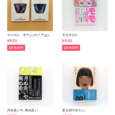
ホメロス オデュッセイア(上)
モモ100％
(下) （岩波文庫）
¥920
¥640
20%OFF
20%OFF
月ぬ走いや、馬ぬ走い
変な奴やめたい。