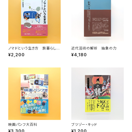
ノマドという生き方 旅暮らしの
近代芸術の解析 抽象の力
人類学（教養みらい選書 10）
¥2,200
¥4,180
映画パンフ大百科
ブツゾー・キッド
¥3,300
¥1,200