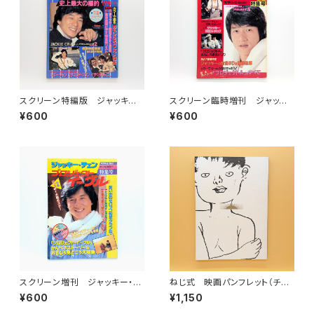
スクリーン特編版 ジャッキー・
スクリーン臨時増刊 ジャッキ
チェン「プロジェクトA２ 史上最
ー・チェン「プロジェクトA」特集
¥600
¥600
大の標的」特集号
号
スクリーン増刊 ジャッキー・チ
ねじ式 映画パンフレット（チラ
ェン 「プロジェクト・イーグル」
シ・ポストカード付き）
¥600
¥1,150
特集号