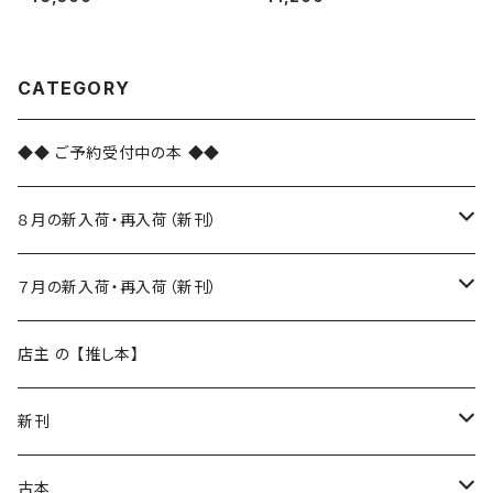
CATEGORY
◆◆ ご予約受付中の本 ◆◆
８月の新入荷・再入荷（新刊）
新入荷
７月の新入荷・再入荷（新刊）
再入荷
新入荷
店主 の 【推し本】
再入荷
新刊
本 の あれこれ
古本