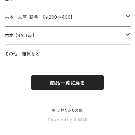
読書のこと
文芸
本 の あれこれ
古本 文庫・新書 【￥200～400】
本屋のこと
近代小説 エッセイ 戯曲（日本人作家）
読書のこと
日々 の できこと
日本文学
日本文学
古本 【SALL品】
出版のこと
現代小説 エッセイ 戯曲（日本人作家）
本屋のこと
日常の 風景 群像
小説 エッセイ 戯曲（日本人作家）
小説 エッセイ 戯曲
生き方 ライフスタイル
海外文学
海外文学
20％OFF
その他 雑貨など
近代小説 エッセイ 戯曲（外国人作家）
出版のこと
コラム 雑記
ミステリー サスペンス ホラー（日本人作家）
ミステリー サスペンス SF ホラー
スタイル が ある 生活
小説 エッセイ 戯曲（外国人作家）
趣味 ファッション 生活用品 雑貨
日々 の できごと
児童文学
30％OFF
商品一覧に戻る
現代小説 エッセイ 戯曲（外国人作家）
日記 書簡
ファンタジー SF 時代小説 幻想文学（日本人作家）
詩歌
人生 生き方 について考える
詩（外国人作家）
趣味
日常の 風景 群像
食べ物 料理
生き方 ライフスタイル
50％OFF
詩
詩
批評 評論
仕事 の スタイル
ミステリー サスペンス ホラー（外国人作家）
衣服 ファッション
コラム 雑記
食べ物 の こだわり 思い出
スタイルがある 生活
旅 お散歩 街歩き
趣味 ファッション 生活用品 雑貨
© まわりみち文庫
Powered by
短歌 俳句 川柳
短歌 俳句 川柳
健康 メンタルヘルス
ファンタジー SF 幻想文学（外国人作家）
雑貨 生活用品 インテリア
日記 書簡
料理 レシピ
人生 生き方 について考える
旅
趣味
自然 と ふれあう
食べ物 料理