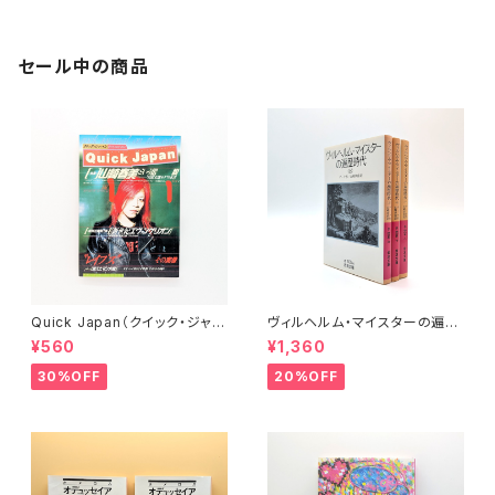
セール中の商品
Quick Japan（クイック・ジャパ
ヴィルヘルム・マイスターの遍歴
ン）Vol.11
時代 (上)(中)(下)（岩波文庫）
¥560
¥1,360
30%OFF
20%OFF