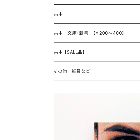
本 の あれこれ
古本
読書のこと
文芸
本 の あれこれ
古本 文庫・新書 【￥200～400】
本屋のこと
近代小説 エッセイ 戯曲（日本人作家）
読書のこと
日々 の できこと
日本文学
日本文学
古本 【SALL品】
出版のこと
現代小説 エッセイ 戯曲（日本人作家）
本屋のこと
日常の 風景 群像
小説 エッセイ 戯曲（日本人作家）
小説 エッセイ 戯曲
生き方 ライフスタイル
海外文学
海外文学
20％OFF
その他 雑貨など
近代小説 エッセイ 戯曲（外国人作家）
出版のこと
コラム 雑記
ミステリー サスペンス ホラー（日本人作家）
ミステリー サスペンス SF ホラー
スタイル が ある 生活
小説 エッセイ 戯曲（外国人作家）
趣味 ファッション 生活用品 雑貨
日々 の できごと
児童文学
30％OFF
現代小説 エッセイ 戯曲（外国人作家）
日記 書簡
ファンタジー SF 時代小説 幻想文学（日本人
詩歌
人生 生き方 について考える
詩（外国人作家）
趣味
日常の 風景 群像
食べ物 料理
生き方 ライフスタイル
50％OFF
詩
詩
批評 評論
仕事 の スタイル
ミステリー サスペンス ホラー（外国人作家）
衣服 ファッション
コラム 雑記
食べ物 の こだわり 思い出
スタイルがある 生活
旅 お散歩 街歩き
趣味 ファッション 生活用品 雑貨
短歌 俳句 川柳