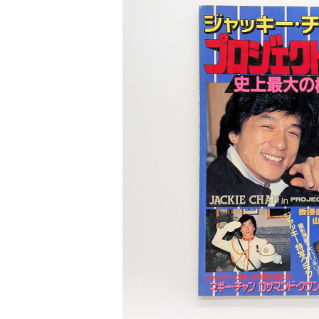
医療 ヘルスケア
芸術 現代アート 工芸
【POPEYE（ポパイ）】バックナンバー
文芸 文芸評論
美術 イラスト
スクリーン特編版 ジャッキー・チェン「
建築 デザイン
的」特集
¥600
ファッション
サブカルチャー
その他