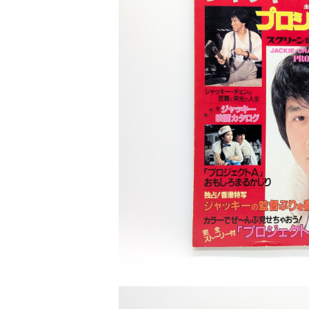
世の中 や 社会 のこと
カルチャー メディア
演劇
【 美術手帖 】 バックナンバー
ストリートカルチャー
音楽評論 音楽史
日本 の 文化 風俗
映画 監督論 評伝
社会 を 深堀りする
カルチャー 全般
思索 を 深める
歴史 文化史 を 振り返る
芸能 タレント スポーツ
世界 の 歴史 史実
映画 評論 映画史
教育 家族 コミュニケーション
マンガ 特撮 アニメ ゲーム
自然科学
日本 の 歴史 史実
青森 の 本
世の中 や 社会 のこと
スクリーン臨時増刊 ジャッキー・チ
文化論 メディア論
¥600
世界 の 文化 風俗
演劇
差別 や 偏見
芸能 タレント スポーツ
人類学 民俗学
日本 の 文化 風俗
文芸（小説 エッセイ）
社会を深掘りする
雑誌 ZINE
思索 を 深める
政治 経済
オカルト 占い スピリチュアル
社会学
世界 の 歴史 史実
青森 の 文化
教育 家族 コミュニケーション
WORKSIGHT ワークサイト（コクヨ株式会社）
自然科学
青森 の 本
地方 地域コミュニティ
文化論 メディア論
哲学 思想 宗教
世界 の 文化 風俗
郷土史
差別 偏見
ZINE 自費出版
人類学 民俗学
文芸 文芸評論
雑誌
医療 ヘルスケア
民話 昔話
地方 地域コミュニティ
その他 の 雑誌【文芸】
社会学
郷土史 風土
【 Arne（アルネ）】バックナンバー
季刊誌 「青森の暮らし」
政治 経済
その他 の 雑誌【カルチャー・社会】
哲学 思想 宗教
民話 昔話
【 BRUTUS（ブルータス）】 バックナンバー