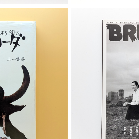
T
S
ダ
BRUTUS（ブルータス）76