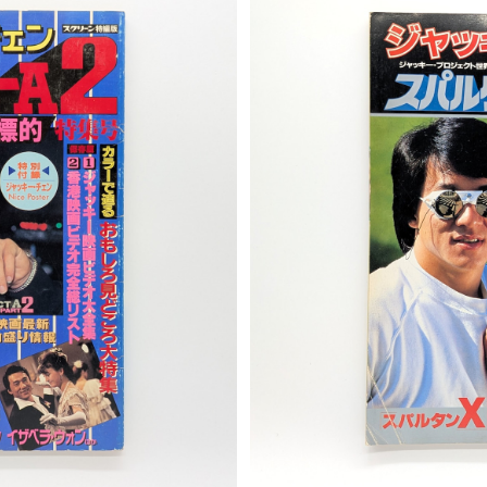
プロジェクトA２ 史上最大の標
スクリーン特編版 ジャッ
号