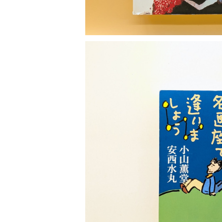
SOLD OU
夢の名画座で逢いましょ
¥700