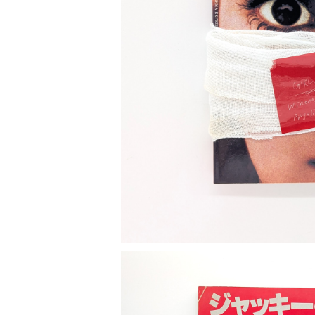
短歌 俳句 川柳
健康 メンタルヘルス
ファンタジー SF 幻想文学（外国人作家）
雑貨 生活用品 インテリア
日記 書簡
料理 レシピ
人生 生き方 について考える
旅
趣味
自然 と ふれあう
食べ物 料理
評論 評伝 など
評論 評伝など
評論 評伝 など
食 の 知識 ガイド
仕事 の スタイル
お散歩 街歩き
衣服 ファッション
動物 昆虫
食べ物 の こだわり 思い出
17歳のカルテ ガーデンシネマ・イクス
マンガ 絵本 イラスト
旅 お散歩 街歩き
ット）
¥3,500
ことば 文章 について
ことば 文章 について
健康 メンタルヘルス
雑貨 生活用品 インテリア
植物 庭 農業
料理 レシピ
マンガ
旅
美術 デザイン
マンガ 絵本 イラストレーション
自然風景 アウトドア
食 の 知識 ガイド
絵本
お散歩 街歩き
美術 現代アート
マンガ
音楽
自然 と ふれあう
イラストレーション
デザイン 建築
絵本
アーティストのこと
動物 昆虫
映画 演劇
美術 デザイン
評論 作家 の 評伝 など
民芸 工芸
イラストレーション
ディスクガイド
植物 庭
映画 作品解説 作品ガイド
美術 現代アート
カルチャー メディア
音楽
評論 作家 の 評伝 など
音楽評論 音楽史
自然風景 アウトドア
映画 監督論 評伝
デザイン 建築
カルチャー全般
アーティストのこと
歴史 文化史 を 振り返る
映画 演劇
映画 評論 映画史
民芸 工芸
マンガ 特撮 アニメ オカルト
ディスクガイド
日本 の 歴史 史実
映画 作品解説 作品ガイド