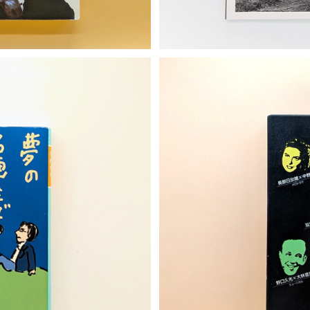
T
S
う（幻冬舎文庫）
こんなビ