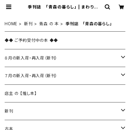
季刊誌 「青森の暮らし」 | まわりみち
文庫
HOME
新刊
青森 の 本
季刊誌 「青森の暮らし」
◆◆ ご予約受付中の本 ◆◆
８月の新入荷・再入荷（新刊）
新入荷
７月の新入荷・再入荷（新刊）
再入荷
新入荷
店主 の 【推し本】
再入荷
新刊
本 の あれこれ
古本