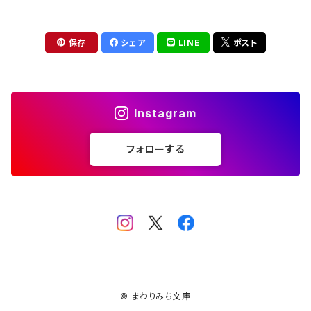
評論 評伝 など
評論 評伝など
評論 評伝 など
食 の 知識 ガイド
仕事 の スタイル
お散歩 街歩き
衣服 ファッション
動物 昆虫
食べ物 の こだわり 思い出
マンガ 絵本 イラスト
旅 お散歩 街歩き
保存
シェア
LINE
ポスト
ことば 文章 について
ことば 文章 について
健康 メンタルヘルス
雑貨 生活用品 インテリア
植物 庭 農業
料理 レシピ
マンガ
旅
美術 デザイン
マンガ 絵本 イラストレーション
自然風景 アウトドア
食 の 知識 ガイド
絵本
お散歩 街歩き
美術 現代アート
マンガ
音楽
自然 と ふれあう
Instagram
イラストレーション
デザイン 建築
絵本
フォローする
アーティストのこと
動物 昆虫
映画 演劇
美術 デザイン
評論 作家 の 評伝 など
民芸 工芸
イラストレーション
ディスクガイド
植物 庭
映画 作品解説 作品ガイド
美術 現代アート
カルチャー メディア
音楽
評論 作家 の 評伝 など
音楽評論 音楽史
自然風景 アウトドア
映画 監督論 評伝
デザイン 建築
カルチャー全般
アーティストのこと
歴史 文化史 を 振り返る
映画 演劇
映画 評論 映画史
民芸 工芸
マンガ 特撮 アニメ オカルト
ディスクガイド
日本 の 歴史 史実
映画 作品解説 作品ガイド
世の中 や 社会 のこと
カルチャー メディア
© まわりみち文庫
演劇
【 美術手帖 】 バックナンバー