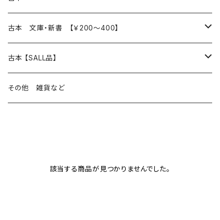
読書のこと
文芸
本 の あれこれ
古本 文庫・新書 【￥200～400】
本屋のこと
近代小説 エッセイ 戯曲（日本人作家）
読書のこと
日々 の できこと
日本文学
日本文学
古本 【SALL品】
出版のこと
現代小説 エッセイ 戯曲（日本人作家）
本屋のこと
日常の 風景 群像
小説 エッセイ 戯曲（日本人作家）
小説 エッセイ 戯曲
生き方 ライフスタイル
海外文学
海外文学
20％OFF
その他 雑貨など
近代小説 エッセイ 戯曲（外国人作家）
出版のこと
コラム 雑記
ミステリー サスペンス ホラー（日本人作家）
ミステリー サスペンス SF ホラー
スタイル が ある 生活
小説 エッセイ 戯曲（外国人作家）
趣味 ファッション 生活用品 雑貨
日々 の できごと
児童文学
30％OFF
現代小説 エッセイ 戯曲（外国人作家）
日記 書簡
ファンタジー SF 時代小説 幻想文学（日本人作家）
詩歌
人生 生き方 について考える
詩（外国人作家）
趣味
日常の 風景 群像
食べ物 料理
生き方 ライフスタイル
50％OFF
詩
該当する商品が見つかりませんでした。
詩
批評 評論
仕事 の スタイル
ミステリー サスペンス ホラー（外国人作家）
衣服 ファッション
コラム 雑記
食べ物 の こだわり 思い出
スタイルがある 生活
旅 お散歩 街歩き
趣味 ファッション 生活用品 雑貨
短歌 俳句 川柳
短歌 俳句 川柳
健康 メンタルヘルス
ファンタジー SF 幻想文学（外国人作家）
雑貨 生活用品 インテリア
日記 書簡
料理 レシピ
人生 生き方 について考える
旅
趣味
自然 と ふれあう
食べ物 料理