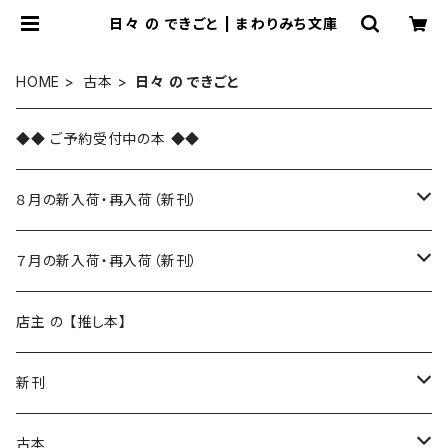
日々 の できごと | まわりみち文庫
HOME
古本
日々 の できごと
◆◆ ご予約受付中の本 ◆◆
８月の新入荷・再入荷（新刊）
新入荷
７月の新入荷・再入荷（新刊）
再入荷
新入荷
店主 の 【推し本】
再入荷
新刊
本 の あれこれ
古本