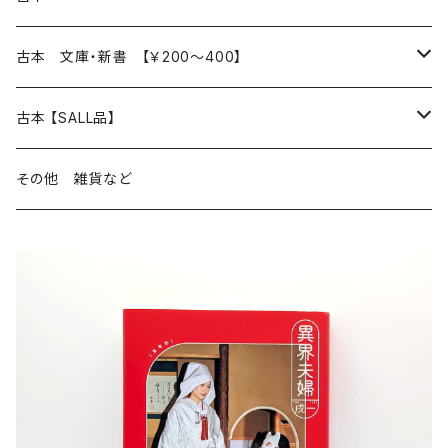
読書のこと
文芸
本 の あれこれ
古本 文庫・新書 【￥200～400】
本屋のこと
近代小説 エッセイ 戯曲（日本人作家）
読書のこと
日々 の できこと
日本文学
日本文学
古本 【SALL品】
出版のこと
現代小説 エッセイ 戯曲（日本人作家）
本屋のこと
日常の 風景 群像
小説 エッセイ 戯曲（日本人作家）
小説 エッセイ 戯曲
生き方 ライフスタイル
海外文学
海外文学
20％OFF
その他 雑貨など
近代小説 エッセイ 戯曲（外国人作家）
出版のこと
コラム 雑記
ミステリー サスペンス ホラー（日本人作家）
ミステリー サスペンス SF ホラー
スタイル が ある 生活
小説 エッセイ 戯曲（外国人作家）
趣味 ファッション 生活用品 雑貨
日々 の できごと
児童文学
30％OFF
現代小説 エッセイ 戯曲（外国人作家）
日記 書簡
ファンタジー SF 時代小説 幻想文学（日本人作家）
詩歌
人生 生き方 について考える
詩（外国人作家）
趣味
日常の 風景 群像
食べ物 料理
生き方 ライフスタイル
50％OFF
詩
詩
批評 評論
仕事 の スタイル
ミステリー サスペンス ホラー（外国人作家）
衣服 ファッション
コラム 雑記
食べ物 の こだわり 思い出
スタイルがある 生活
旅 お散歩 街歩き
趣味 ファッション 生活用品 雑貨
短歌 俳句 川柳
短歌 俳句 川柳
健康 メンタルヘルス
ファンタジー SF 幻想文学（外国人作家）
雑貨 生活用品 インテリア
日記 書簡
料理 レシピ
人生 生き方 について考える
旅
趣味
自然 と ふれあう
食べ物 料理