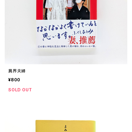
評論 評伝 など
評論 評伝など
評論 評伝 など
食 の 知識 ガイド
仕事 の スタイル
お散歩 街歩き
衣服 ファッション
動物 昆虫
食べ物 の こだわり 思い出
マンガ 絵本 イラスト
旅 お散歩 街歩き
ことば 文章 について
ことば 文章 について
健康 メンタルヘルス
雑貨 生活用品 インテリア
植物 庭 農業
料理 レシピ
マンガ
旅
美術 デザイン
マンガ 絵本 イラストレーション
自然風景 アウトドア
食 の 知識 ガイド
絵本
お散歩 街歩き
美術 現代アート
マンガ
音楽
自然 と ふれあう
イラストレーション
デザイン 建築
絵本
アーティストのこと
動物 昆虫
映画 演劇
美術 デザイン
異界夫婦
評論 作家 の 評伝 など
民芸 工芸
イラストレーション
¥800
ディスクガイド
植物 庭
映画 作品解説 作品ガイド
美術 現代アート
カルチャー メディア
音楽
SOLD OUT
評論 作家 の 評伝 など
音楽評論 音楽史
自然風景 アウトドア
映画 監督論 評伝
デザイン 建築
カルチャー全般
アーティストのこと
歴史 文化史 を 振り返る
映画 演劇
映画 評論 映画史
民芸 工芸
マンガ 特撮 アニメ オカルト
ディスクガイド
日本 の 歴史 史実
映画 作品解説 作品ガイド
世の中 や 社会 のこと
カルチャー メディア
演劇
【 美術手帖 】 バックナンバー