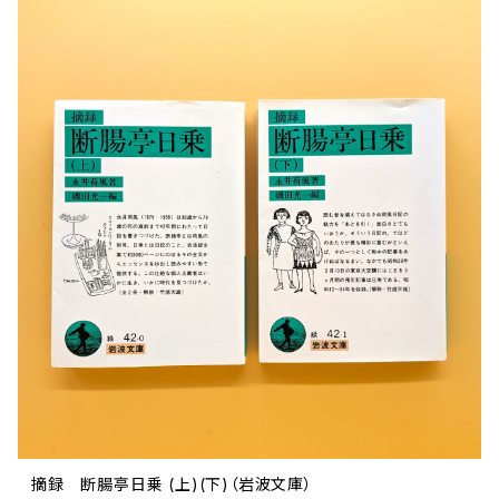
文芸 文芸評論
美術 イラスト
建築 デザイン
ファッション
サブカルチャー
その他
摘録 断腸亭日乗 (上)(下)（岩波文庫）