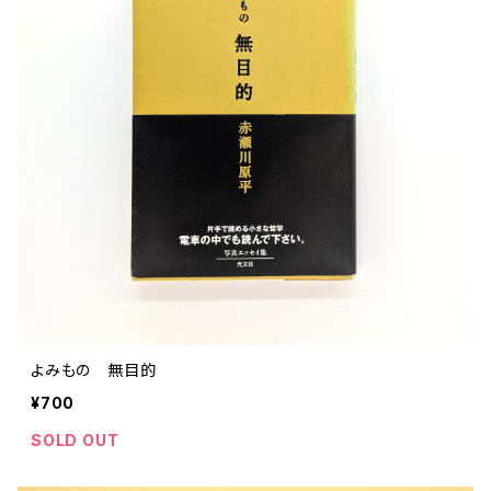
ストリートカルチャー
音楽評論 音楽史
日本 の 文化 風俗
映画 監督論 評伝
社会 を 深堀りする
カルチャー 全般
思索 を 深める
歴史 文化史 を 振り返る
芸能 タレント スポーツ
世界 の 歴史 史実
映画 評論 映画史
教育 家族 コミュニケーション
マンガ 特撮 アニメ ゲーム
自然科学
日本 の 歴史 史実
青森 の 本
世の中 や 社会 のこと
文化論 メディア論
世界 の 文化 風俗
演劇
差別 や 偏見
芸能 タレント スポーツ
人類学 民俗学
日本 の 文化 風俗
文芸（小説 エッセイ）
社会を深掘りする
雑誌 ZINE
思索 を 深める
政治 経済
オカルト 占い スピリチュアル
社会学
世界 の 歴史 史実
青森 の 文化
教育 家族 コミュニケーション
WORKSIGHT ワークサイト（コクヨ株式会社）
自然科学
青森 の 本
地方 地域コミュニティ
文化論 メディア論
哲学 思想 宗教
世界 の 文化 風俗
郷土史
差別 偏見
ZINE 自費出版
人類学 民俗学
文芸 文芸評論
雑誌
医療 ヘルスケア
民話 昔話
地方 地域コミュニティ
その他 の 雑誌【文芸】
社会学
郷土史 風土
【 Arne（アルネ）】バックナンバー
よみもの 無目的
季刊誌 「青森の暮らし」
政治 経済
その他 の 雑誌【カルチャー・社会】
哲学 思想 宗教
¥700
民話 昔話
【 BRUTUS（ブルータス）】 バックナンバー
SOLD OUT
医療 ヘルスケア
芸術 現代アート 工芸
【POPEYE（ポパイ）】バックナンバー