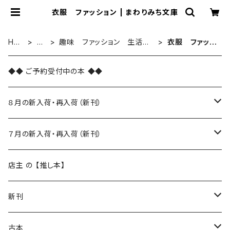
衣服 ファッション | まわりみち文庫
HO
新
趣味 ファッション 生活用
衣服 ファッシ
ME
刊
品 雑貨
ョン
◆◆ ご予約受付中の本 ◆◆
８月の新入荷・再入荷（新刊）
新入荷
７月の新入荷・再入荷（新刊）
再入荷
新入荷
店主 の 【推し本】
再入荷
新刊
本 の あれこれ
古本