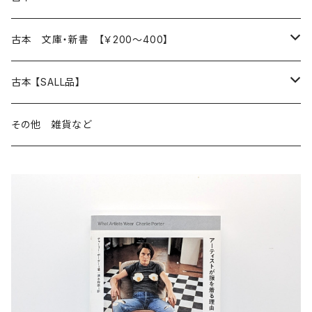
読書のこと
文芸
本 の あれこれ
古本 文庫・新書 【￥200～400】
本屋のこと
近代小説 エッセイ 戯曲（日本人作家）
読書のこと
日々 の できこと
日本文学
日本文学
古本 【SALL品】
出版のこと
現代小説 エッセイ 戯曲（日本人作家）
本屋のこと
日常の 風景 群像
小説 エッセイ 戯曲（日本人作家）
小説 エッセイ 戯曲
生き方 ライフスタイル
海外文学
海外文学
20％OFF
その他 雑貨など
近代小説 エッセイ 戯曲（外国人作家）
出版のこと
コラム 雑記
ミステリー サスペンス ホラー（日本人作家）
ミステリー サスペンス SF ホラー
スタイル が ある 生活
小説 エッセイ 戯曲（外国人作家）
趣味 ファッション 生活用品 雑貨
日々 の できごと
児童文学
30％OFF
現代小説 エッセイ 戯曲（外国人作家）
日記 書簡
ファンタジー SF 時代小説 幻想文学（日本人作家）
詩歌
人生 生き方 について考える
詩（外国人作家）
趣味
日常の 風景 群像
食べ物 料理
生き方 ライフスタイル
50％OFF
詩
詩
批評 評論
仕事 の スタイル
ミステリー サスペンス ホラー（外国人作家）
衣服 ファッション
コラム 雑記
食べ物 の こだわり 思い出
スタイルがある 生活
旅 お散歩 街歩き
趣味 ファッション 生活用品 雑貨
短歌 俳句 川柳
短歌 俳句 川柳
健康 メンタルヘルス
ファンタジー SF 幻想文学（外国人作家）
雑貨 生活用品 インテリア
日記 書簡
料理 レシピ
人生 生き方 について考える
旅
趣味
自然 と ふれあう
食べ物 料理