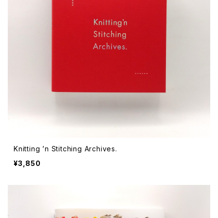
ストリートカルチャー
音楽評論 音楽史
日本 の 文化 風俗
映画 監督論 評伝
社会 を 深堀りする
カルチャー 全般
思索 を 深める
歴史 文化史 を 振り返る
芸能 タレント スポーツ
世界 の 歴史 史実
映画 評論 映画史
教育 家族 コミュニケーション
マンガ 特撮 アニメ ゲーム
自然科学
日本 の 歴史 史実
青森 の 本
世の中 や 社会 のこと
文化論 メディア論
世界 の 文化 風俗
演劇
差別 や 偏見
芸能 タレント スポーツ
人類学 民俗学
日本 の 文化 風俗
文芸（小説 エッセイ）
社会を深掘りする
雑誌 ZINE
思索 を 深める
政治 経済
オカルト 占い スピリチュアル
社会学
世界 の 歴史 史実
青森 の 文化
教育 家族 コミュニケーション
WORKSIGHT ワークサイト（コクヨ株式会社）
自然科学
青森 の 本
地方 地域コミュニティ
文化論 メディア論
哲学 思想 宗教
世界 の 文化 風俗
郷土史
差別 偏見
ZINE 自費出版
人類学 民俗学
文芸 文芸評論
雑誌
医療 ヘルスケア
民話 昔話
地方 地域コミュニティ
Knitting ’n Stitching Archives.
その他 の 雑誌【文芸】
社会学
郷土史 風土
【 Arne（アルネ）】バックナンバー
¥3,850
季刊誌 「青森の暮らし」
政治 経済
その他 の 雑誌【カルチャー・社会】
哲学 思想 宗教
民話 昔話
【 BRUTUS（ブルータス）】 バックナンバー
医療 ヘルスケア
芸術 現代アート 工芸
【POPEYE（ポパイ）】バックナンバー