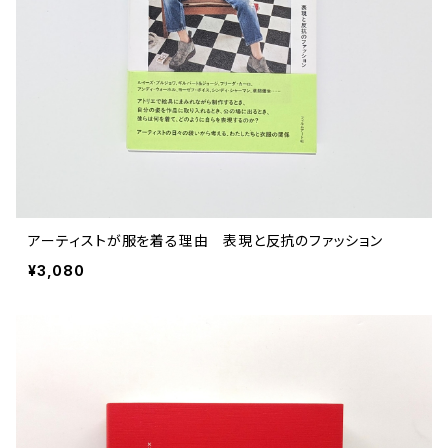
評論 評伝 など
評論 評伝など
評論 評伝 など
食 の 知識 ガイド
仕事 の スタイル
お散歩 街歩き
衣服 ファッション
動物 昆虫
食べ物 の こだわり 思い出
マンガ 絵本 イラスト
旅 お散歩 街歩き
ことば 文章 について
ことば 文章 について
健康 メンタルヘルス
雑貨 生活用品 インテリア
植物 庭 農業
料理 レシピ
マンガ
旅
美術 デザイン
マンガ 絵本 イラストレーション
自然風景 アウトドア
食 の 知識 ガイド
絵本
お散歩 街歩き
美術 現代アート
マンガ
音楽
自然 と ふれあう
イラストレーション
デザイン 建築
絵本
アーティストのこと
動物 昆虫
映画 演劇
美術 デザイン
アーティストが服を着る理由 表現と反抗のファッション
評論 作家 の 評伝 など
民芸 工芸
イラストレーション
¥3,080
ディスクガイド
植物 庭
映画 作品解説 作品ガイド
美術 現代アート
カルチャー メディア
音楽
評論 作家 の 評伝 など
音楽評論 音楽史
自然風景 アウトドア
映画 監督論 評伝
デザイン 建築
カルチャー全般
アーティストのこと
歴史 文化史 を 振り返る
映画 演劇
映画 評論 映画史
民芸 工芸
マンガ 特撮 アニメ オカルト
ディスクガイド
日本 の 歴史 史実
映画 作品解説 作品ガイド
世の中 や 社会 のこと
カルチャー メディア
演劇
【 美術手帖 】 バックナンバー