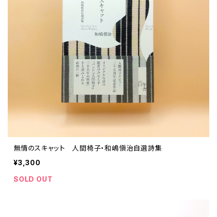
ストリートカルチャー
音楽評論 音楽史
日本 の 文化 風俗
映画 監督論 評伝
社会 を 深堀りする
カルチャー 全般
思索 を 深める
歴史 文化史 を 振り返る
芸能 タレント スポーツ
世界 の 歴史 史実
映画 評論 映画史
教育 家族 コミュニケーション
マンガ 特撮 アニメ ゲーム
自然科学
日本 の 歴史 史実
青森 の 本
世の中 や 社会 のこと
文化論 メディア論
世界 の 文化 風俗
演劇
差別 や 偏見
芸能 タレント スポーツ
人類学 民俗学
日本 の 文化 風俗
文芸（小説 エッセイ）
社会を深掘りする
雑誌 ZINE
思索 を 深める
政治 経済
オカルト 占い スピリチュアル
社会学
世界 の 歴史 史実
青森 の 文化
教育 家族 コミュニケーション
WORKSIGHT ワークサイト（コクヨ株式会社）
自然科学
青森 の 本
地方 地域コミュニティ
文化論 メディア論
哲学 思想 宗教
世界 の 文化 風俗
郷土史
差別 偏見
ZINE 自費出版
人類学 民俗学
文芸 文芸評論
雑誌
医療 ヘルスケア
民話 昔話
地方 地域コミュニティ
無情のスキャット 人間椅子・和嶋愼治自選詩集
その他 の 雑誌【文芸】
社会学
郷土史 風土
【 Arne（アルネ）】バックナンバー
¥3,300
季刊誌 「青森の暮らし」
政治 経済
その他 の 雑誌【カルチャー・社会】
哲学 思想 宗教
民話 昔話
SOLD OUT
【 BRUTUS（ブルータス）】 バックナンバー
医療 ヘルスケア
芸術 現代アート 工芸
【POPEYE（ポパイ）】バックナンバー