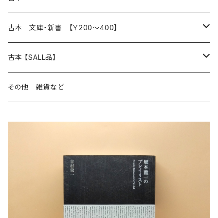
読書のこと
文芸
本 の あれこれ
古本 文庫・新書 【￥200～400】
本屋のこと
近代小説 エッセイ 戯曲（日本人作家）
読書のこと
日々 の できこと
日本文学
日本文学
古本 【SALL品】
出版のこと
現代小説 エッセイ 戯曲（日本人作家）
本屋のこと
日常の 風景 群像
小説 エッセイ 戯曲（日本人作家）
小説 エッセイ 戯曲
生き方 ライフスタイル
海外文学
海外文学
20％OFF
その他 雑貨など
近代小説 エッセイ 戯曲（外国人作家）
出版のこと
コラム 雑記
ミステリー サスペンス ホラー（日本人作家）
ミステリー サスペンス SF ホラー
スタイル が ある 生活
小説 エッセイ 戯曲（外国人作家）
趣味 ファッション 生活用品 雑貨
日々 の できごと
児童文学
30％OFF
現代小説 エッセイ 戯曲（外国人作家）
日記 書簡
ファンタジー SF 時代小説 幻想文学（日本人作家）
詩歌
人生 生き方 について考える
詩（外国人作家）
趣味
日常の 風景 群像
食べ物 料理
生き方 ライフスタイル
50％OFF
詩
詩
批評 評論
仕事 の スタイル
ミステリー サスペンス ホラー（外国人作家）
衣服 ファッション
コラム 雑記
食べ物 の こだわり 思い出
スタイルがある 生活
旅 お散歩 街歩き
趣味 ファッション 生活用品 雑貨
短歌 俳句 川柳
短歌 俳句 川柳
健康 メンタルヘルス
ファンタジー SF 幻想文学（外国人作家）
雑貨 生活用品 インテリア
日記 書簡
料理 レシピ
人生 生き方 について考える
旅
趣味
自然 と ふれあう
食べ物 料理