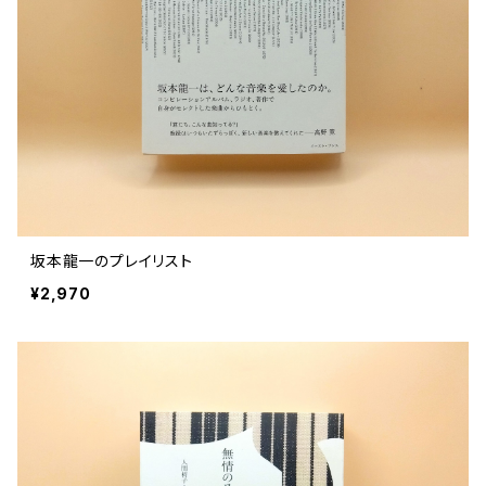
評論 評伝 など
評論 評伝など
評論 評伝 など
食 の 知識 ガイド
仕事 の スタイル
お散歩 街歩き
衣服 ファッション
動物 昆虫
食べ物 の こだわり 思い出
マンガ 絵本 イラスト
旅 お散歩 街歩き
ことば 文章 について
ことば 文章 について
健康 メンタルヘルス
雑貨 生活用品 インテリア
植物 庭 農業
料理 レシピ
マンガ
旅
美術 デザイン
マンガ 絵本 イラストレーション
自然風景 アウトドア
食 の 知識 ガイド
絵本
お散歩 街歩き
美術 現代アート
マンガ
音楽
自然 と ふれあう
イラストレーション
デザイン 建築
絵本
アーティストのこと
動物 昆虫
映画 演劇
美術 デザイン
坂本龍一のプレイリスト
評論 作家 の 評伝 など
民芸 工芸
イラストレーション
¥2,970
ディスクガイド
植物 庭
映画 作品解説 作品ガイド
美術 現代アート
カルチャー メディア
音楽
評論 作家 の 評伝 など
音楽評論 音楽史
自然風景 アウトドア
映画 監督論 評伝
デザイン 建築
カルチャー全般
アーティストのこと
歴史 文化史 を 振り返る
映画 演劇
映画 評論 映画史
民芸 工芸
マンガ 特撮 アニメ オカルト
ディスクガイド
日本 の 歴史 史実
映画 作品解説 作品ガイド
世の中 や 社会 のこと
カルチャー メディア
演劇
【 美術手帖 】 バックナンバー