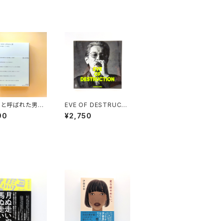
授」と呼ばれた男
EVE OF DESTRUCTI
龍一とその時代
ON
90
¥2,750