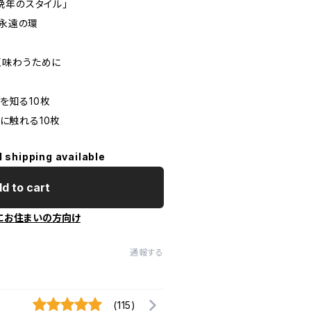
流「晩年のスタイル」
いう永遠の環
いしく味わうために
本を知る10枚
層に触れる10枚
l shipping available
d to cart
にお住まいの方向け
通報する
(115)