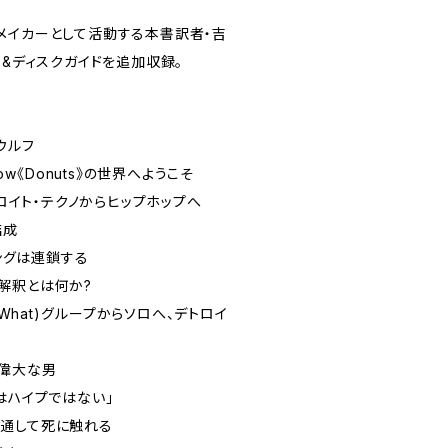
メイカーとして活動する本書訳者・吉
)&ディスクガイドを追加収録。
ウルフ
Show――《Donuts》の世界へようこそ
――デトロイト・テクノからヒップホップへ
結成
キングは連鎖する
? 解釈とは何か?
h, What)――グループからソロへ、デトロイ
子の偉大な男
「これはハイプではない」
ートを通して死に触れる