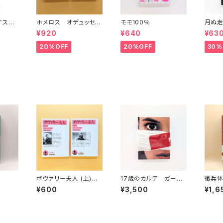
イスタ
ホメロス オデュッセイ
モモ100％
月ぬ走
)(中)
ア(上)(下) （岩波文庫）
¥920
¥640
¥63
20%OFF
20%OFF
30%
ボヴァリー夫人 (上)
17歳のカルテ ガーデ
徴兵体
(下)（岩波文庫）
ンシネマ・イクスプレス
¥600
¥3,500
¥1,6
第67号 （映画パンフ
レット）