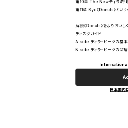
第10章 The New――ディラ
第11章 Bye――《Donuts》と
解説――《Donuts》をよりお
ディスクガイド
A-side ディラ・ビーツの基
B-side ディラ・ビーツの深
Internationa
Ad
日本国内