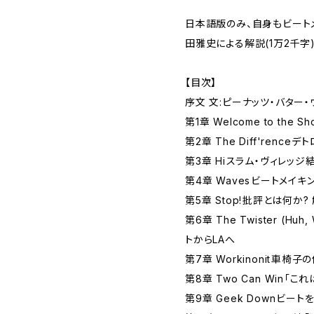
日本語版のみ、自身もビート
田雅史による解説(1万2千字
【目次】
序文 文:ピーナッツ・バター・
第1章 Welcome to the 
第2章 The Diff'rence
第3章 Hi――スラム・ヴィレッジ
第4章 Waves――ビートメイ
第5章 Stop!――批評とは何か
第6章 The Twister (Hu
トからLAへ
第7章 Workinonit――車椅
第8章 Two Can Win――
第9章 Geek Down――ビ