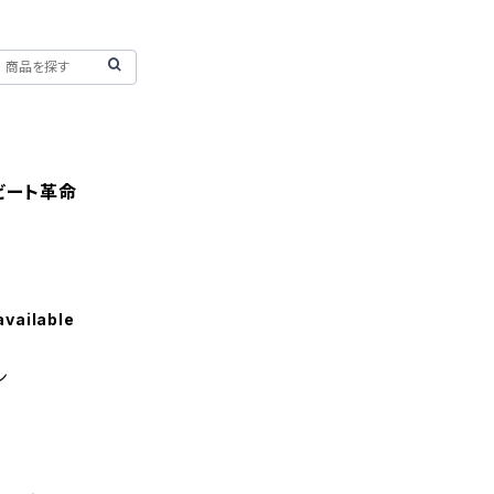
ビート革命
available
ン