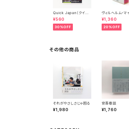
Quick Japan（クイッ
ヴィルヘルム・マ
ク・ジャパン）Vol.11
ーの遍歴時代 (上
¥560
¥1,360
(下)（岩波文庫）
30%OFF
20%OFF
その他の商品
それがやさしさじゃ困る
安吾巷談
¥1,980
¥1,760