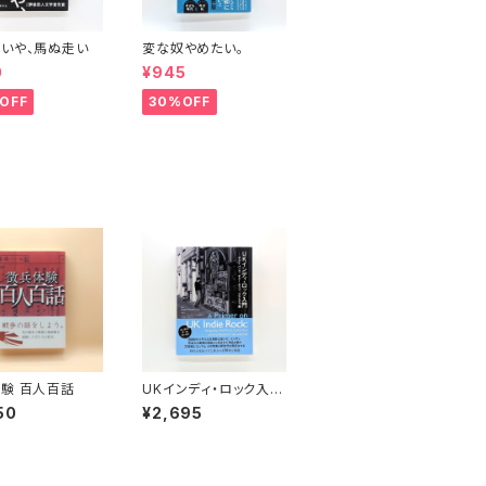
いや、馬ぬ走い
変な奴やめたい。
0
¥945
OFF
30%OFF
験 百人百話
UKインディ・ロック入
門 ポスト・パンク、ギ
50
¥2,695
ター・ポップ、スカとダブ
編