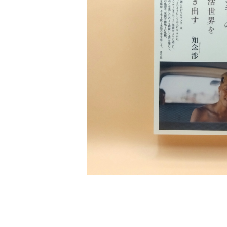
短歌 俳句 川柳
健康 メンタルヘルス
ファンタジー SF 幻想文学（外国人作家）
雑貨 生活用品 インテリア
日記 書簡
料理 レシピ
人生 生き方 について考える
旅
趣味
自然 と ふれあう
食べ物 料理
評論 評伝 など
評論 評伝など
評論 評伝 など
食 の 知識 ガイド
仕事 の スタイル
お散歩 街歩き
衣服 ファッション
動物 昆虫
食べ物 の こだわり 思い出
〈ヤンチャな子ら〉のエスノグラフィー
マンガ 絵本 イラスト
旅 お散歩 街歩き
¥2,640
ことば 文章 について
ことば 文章 について
健康 メンタルヘルス
雑貨 生活用品 インテリア
植物 庭 農業
料理 レシピ
マンガ
旅
美術 デザイン
マンガ 絵本 イラストレーション
自然風景 アウトドア
食 の 知識 ガイド
絵本
お散歩 街歩き
美術 現代アート
マンガ
音楽
自然 と ふれあう
イラストレーション
デザイン 建築
絵本
アーティストのこと
動物 昆虫
映画 演劇
美術 デザイン
評論 作家 の 評伝 など
民芸 工芸
イラストレーション
ディスクガイド
植物 庭
映画 作品解説 作品ガイド
美術 現代アート
カルチャー メディア
音楽
評論 作家 の 評伝 など
音楽評論 音楽史
自然風景 アウトドア
映画 監督論 評伝
デザイン 建築
カルチャー全般
アーティストのこと
歴史 文化史 を 振り返る
映画 演劇
映画 評論 映画史
民芸 工芸
マンガ 特撮 アニメ オカルト
ディスクガイド
日本 の 歴史 史実
映画 作品解説 作品ガイド