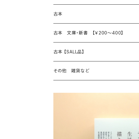
本 の あれこれ
古本
読書のこと
文芸
本 の あれこれ
古本 文庫・新書 【￥200～400】
本屋のこと
近代小説 エッセイ 戯曲（日本人作家）
読書のこと
日々 の できこと
日本文学
日本文学
古本 【SALL品】
出版のこと
現代小説 エッセイ 戯曲（日本人作家）
本屋のこと
日常の 風景 群像
小説 エッセイ 戯曲（日本人作家）
小説 エッセイ 戯曲
生き方 ライフスタイル
海外文学
海外文学
20％OFF
その他 雑貨など
近代小説 エッセイ 戯曲（外国人作家）
出版のこと
コラム 雑記
ミステリー サスペンス ホラー（日本人作家）
ミステリー サスペンス SF ホラー
スタイル が ある 生活
小説 エッセイ 戯曲（外国人作家）
趣味 ファッション 生活用品 雑貨
日々 の できごと
児童文学
30％OFF
現代小説 エッセイ 戯曲（外国人作家）
日記 書簡
ファンタジー SF 時代小説 幻想文学（日本人
詩歌
人生 生き方 について考える
詩（外国人作家）
趣味
日常の 風景 群像
食べ物 料理
生き方 ライフスタイル
50％OFF
詩
詩
批評 評論
仕事 の スタイル
ミステリー サスペンス ホラー（外国人作家）
衣服 ファッション
コラム 雑記
食べ物 の こだわり 思い出
スタイルがある 生活
旅 お散歩 街歩き
趣味 ファッション 生活用品 雑貨
短歌 俳句 川柳