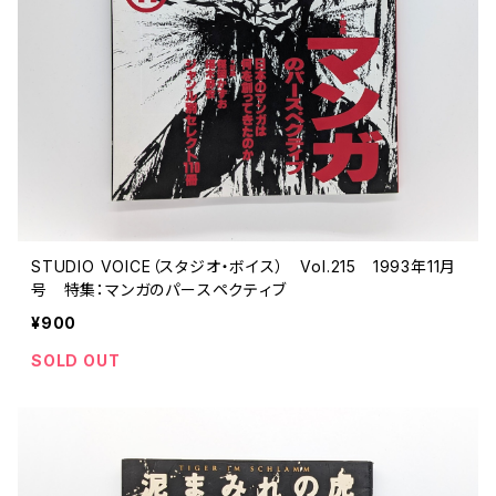
評論 評伝 など
評論 評伝など
評論 評伝 など
食 の 知識 ガイド
仕事 の スタイル
お散歩 街歩き
衣服 ファッション
動物 昆虫
食べ物 の こだわり 思い出
マンガ 絵本 イラスト
旅 お散歩 街歩き
ことば 文章 について
ことば 文章 について
健康 メンタルヘルス
雑貨 生活用品 インテリア
植物 庭 農業
料理 レシピ
マンガ
旅
美術 デザイン
マンガ 絵本 イラストレーション
自然風景 アウトドア
食 の 知識 ガイド
絵本
お散歩 街歩き
美術 現代アート
マンガ
音楽
自然 と ふれあう
イラストレーション
デザイン 建築
絵本
アーティストのこと
動物 昆虫
映画 演劇
美術 デザイン
STUDIO VOICE（スタジオ・ボイス） Vol.215 1993年11月
号 特集：マンガのパースペクティブ
評論 作家 の 評伝 など
民芸 工芸
イラストレーション
ディスクガイド
植物 庭
映画 作品解説 作品ガイド
美術 現代アート
カルチャー メディア
音楽
¥900
評論 作家 の 評伝 など
SOLD OUT
音楽評論 音楽史
自然風景 アウトドア
映画 監督論 評伝
デザイン 建築
カルチャー全般
アーティストのこと
歴史 文化史 を 振り返る
映画 演劇
映画 評論 映画史
民芸 工芸
マンガ 特撮 アニメ オカルト
ディスクガイド
日本 の 歴史 史実
映画 作品解説 作品ガイド
世の中 や 社会 のこと
カルチャー メディア
演劇
【 美術手帖 】 バックナンバー