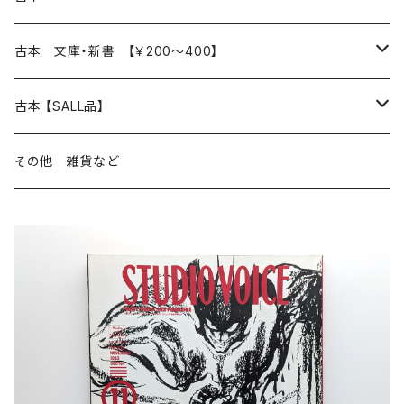
読書のこと
文芸
本 の あれこれ
古本 文庫・新書 【￥200～400】
本屋のこと
近代小説 エッセイ 戯曲（日本人作家）
読書のこと
日々 の できこと
日本文学
日本文学
古本 【SALL品】
出版のこと
現代小説 エッセイ 戯曲（日本人作家）
本屋のこと
日常の 風景 群像
小説 エッセイ 戯曲（日本人作家）
小説 エッセイ 戯曲
生き方 ライフスタイル
海外文学
海外文学
20％OFF
その他 雑貨など
近代小説 エッセイ 戯曲（外国人作家）
出版のこと
コラム 雑記
ミステリー サスペンス ホラー（日本人作家）
ミステリー サスペンス SF ホラー
スタイル が ある 生活
小説 エッセイ 戯曲（外国人作家）
趣味 ファッション 生活用品 雑貨
日々 の できごと
児童文学
30％OFF
現代小説 エッセイ 戯曲（外国人作家）
日記 書簡
ファンタジー SF 時代小説 幻想文学（日本人作家）
詩歌
人生 生き方 について考える
詩（外国人作家）
趣味
日常の 風景 群像
食べ物 料理
生き方 ライフスタイル
50％OFF
詩
詩
批評 評論
仕事 の スタイル
ミステリー サスペンス ホラー（外国人作家）
衣服 ファッション
コラム 雑記
食べ物 の こだわり 思い出
スタイルがある 生活
旅 お散歩 街歩き
趣味 ファッション 生活用品 雑貨
短歌 俳句 川柳
短歌 俳句 川柳
健康 メンタルヘルス
ファンタジー SF 幻想文学（外国人作家）
雑貨 生活用品 インテリア
日記 書簡
料理 レシピ
人生 生き方 について考える
旅
趣味
自然 と ふれあう
食べ物 料理