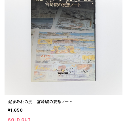
ストリートカルチャー
音楽評論 音楽史
日本 の 文化 風俗
映画 監督論 評伝
社会 を 深堀りする
カルチャー 全般
思索 を 深める
歴史 文化史 を 振り返る
芸能 タレント スポーツ
世界 の 歴史 史実
映画 評論 映画史
教育 家族 コミュニケーション
マンガ 特撮 アニメ ゲーム
自然科学
日本 の 歴史 史実
青森 の 本
世の中 や 社会 のこと
文化論 メディア論
世界 の 文化 風俗
演劇
差別 や 偏見
芸能 タレント スポーツ
人類学 民俗学
日本 の 文化 風俗
文芸（小説 エッセイ）
社会を深掘りする
雑誌 ZINE
思索 を 深める
政治 経済
文化論 メディア論
社会学
世界 の 歴史 史実
青森 の 文化
教育 家族 コミュニケーション
WORKSIGHT ワークサイト（コクヨ株式会社）
自然科学
青森 の 本
地方 地域コミュニティ
哲学 思想 宗教
世界 の 文化 風俗
郷土史
差別 偏見
ZINE 自費出版
人類学 民俗学
文芸 文芸評論
雑誌
医療 ヘルスケア
民話 昔話
地方 地域コミュニティ
その他 の 雑誌【文芸】
社会学
郷土史 風土
【 Arne（アルネ）】バックナンバー
泥まみれの虎 宮崎駿の妄想ノート
季刊誌 「青森の暮らし」
政治 経済
その他 の 雑誌【カルチャー・社会】
哲学 思想 宗教
民話 昔話
【 BRUTUS（ブルータス）】 バックナンバー
¥1,650
医療 ヘルスケア
SOLD OUT
芸術 現代アート 工芸
【POPEYE（ポパイ）】バックナンバー