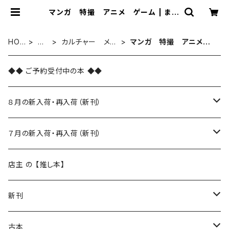
マンガ 特撮 アニメ ゲーム | まわ
りみち文庫
HO
古
カルチャー メデ
マンガ 特撮 アニメ
ME
本
ィア
ゲーム
◆◆ ご予約受付中の本 ◆◆
８月の新入荷・再入荷（新刊）
新入荷
７月の新入荷・再入荷（新刊）
再入荷
新入荷
店主 の 【推し本】
再入荷
新刊
本 の あれこれ
古本