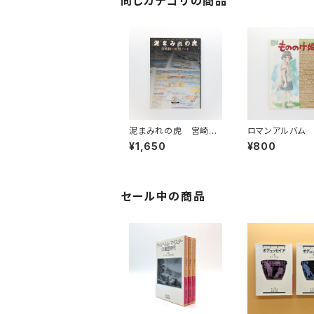
同じカテゴリの商品
泥まみれの虎 宮崎駿
ロマンアルバム
の妄想ノート
のけ姫
¥1,650
¥800
セール中の商品