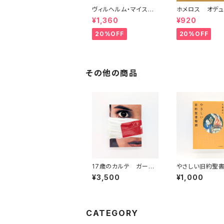
ヴィルヘルム・マイスタ
ホメロス オデュ
ーの遍歴時代 (上)(中)
ア(上)(下) （岩
¥1,360
¥920
(下)（岩波文庫）
20%OFF
20%OFF
その他の商品
17歳のカルテ ガーデ
やさしい旧約聖
ンシネマ・イクスプレス
¥3,500
¥1,000
第67号 （映画パンフ
レット）
CATEGORY