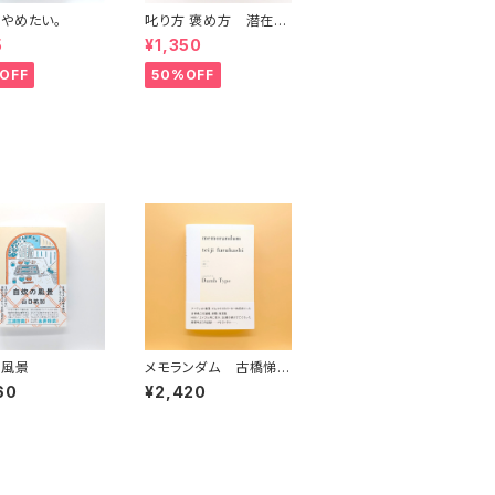
やめたい。
叱り方 褒め方 潜在意
識教育法叢書
5
¥1,350
OFF
50%OFF
の風景
メモランダム 古橋悌
二
60
¥2,420