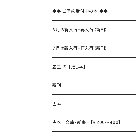
◆◆ ご予約受付中の本 ◆◆
８月の新入荷・再入荷（新刊）
新入荷
７月の新入荷・再入荷（新刊）
再入荷
新入荷
店主 の 【推し本】
再入荷
新刊
本 の あれこれ
古本
読書のこと
文芸
本 の あれこれ
古本 文庫・新書 【￥200～400】