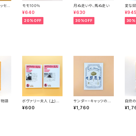
ッセイ
モモ100％
月ぬ走いや、馬ぬ走い
変な奴
波文庫）
¥640
¥630
¥94
20%OFF
30%OFF
30%
書物語
ボヴァリー夫人 (上)
サンダー・キャッツの発
自炊
(下)（岩波文庫）
酵教室
¥600
¥1,760
¥1,7