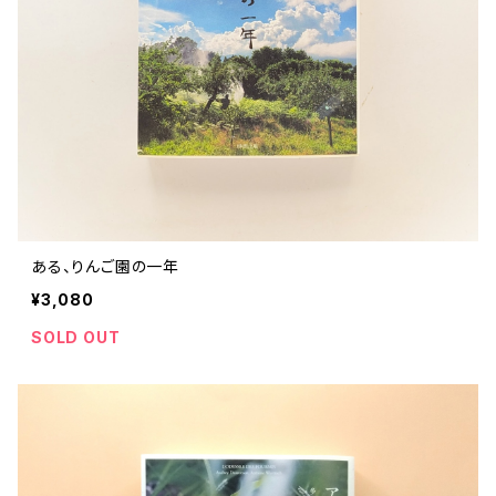
評論 評伝 など
評論 評伝など
評論 評伝 など
食 の 知識 ガイド
仕事 の スタイル
お散歩 街歩き
衣服 ファッション
動物 昆虫
食べ物 の こだわり 思い出
マンガ 絵本 イラスト
旅 お散歩 街歩き
ことば 文章 について
ことば 文章 について
健康 メンタルヘルス
雑貨 生活用品 インテリア
植物 庭 農業
料理 レシピ
マンガ
旅
美術 デザイン
マンガ 絵本 イラストレーション
自然風景 アウトドア
食 の 知識 ガイド
絵本
お散歩 街歩き
美術 現代アート
マンガ
音楽
自然 と ふれあう
イラストレーション
デザイン 建築
絵本
アーティストのこと
動物 昆虫
映画 演劇
美術 デザイン
ある、りんご園の一年
評論 作家 の 評伝 など
民芸 工芸
イラストレーション
¥3,080
ディスクガイド
植物 庭
映画 作品解説 作品ガイド
美術 現代アート
カルチャー メディア
音楽
SOLD OUT
評論 作家 の 評伝 など
音楽評論 音楽史
自然風景 アウトドア
映画 監督論 評伝
デザイン 建築
カルチャー全般
アーティストのこと
歴史 文化史 を 振り返る
映画 演劇
映画 評論 映画史
民芸 工芸
マンガ 特撮 アニメ オカルト
ディスクガイド
日本 の 歴史 史実
映画 作品解説 作品ガイド
世の中 や 社会 のこと
カルチャー メディア
演劇
【 美術手帖 】 バックナンバー