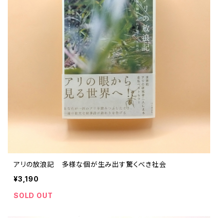
ストリートカルチャー
音楽評論 音楽史
日本 の 文化 風俗
映画 監督論 評伝
社会 を 深堀りする
カルチャー 全般
思索 を 深める
歴史 文化史 を 振り返る
芸能 タレント スポーツ
世界 の 歴史 史実
映画 評論 映画史
教育 家族 コミュニケーション
マンガ 特撮 アニメ ゲーム
自然科学
日本 の 歴史 史実
青森 の 本
世の中 や 社会 のこと
文化論 メディア論
世界 の 文化 風俗
演劇
差別 や 偏見
芸能 タレント スポーツ
人類学 民俗学
日本 の 文化 風俗
文芸（小説 エッセイ）
社会を深掘りする
雑誌 ZINE
思索 を 深める
政治 経済
オカルト 占い スピリチュアル
社会学
世界 の 歴史 史実
青森 の 文化
教育 家族 コミュニケーション
WORKSIGHT ワークサイト（コクヨ株式会社）
自然科学
青森 の 本
地方 地域コミュニティ
文化論 メディア論
哲学 思想 宗教
世界 の 文化 風俗
郷土史
差別 偏見
ZINE 自費出版
人類学 民俗学
文芸 文芸評論
雑誌
医療 ヘルスケア
民話 昔話
地方 地域コミュニティ
その他 の 雑誌【文芸】
社会学
郷土史 風土
【 Arne（アルネ）】バックナンバー
アリの放浪記 多様な個が生み出す驚くべき社会
季刊誌 「青森の暮らし」
政治 経済
その他 の 雑誌【カルチャー・社会】
哲学 思想 宗教
¥3,190
民話 昔話
【 BRUTUS（ブルータス）】 バックナンバー
SOLD OUT
医療 ヘルスケア
芸術 現代アート 工芸
【POPEYE（ポパイ）】バックナンバー