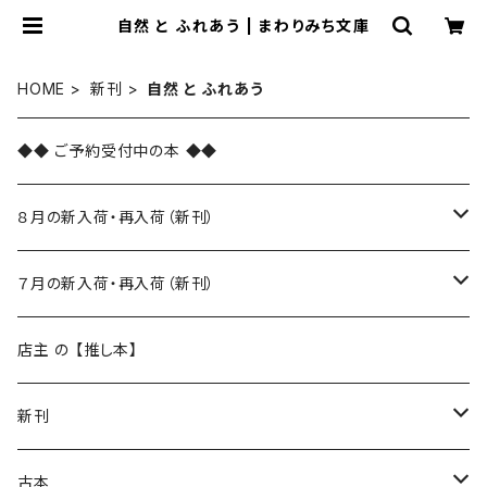
自然 と ふれあう | まわりみち文庫
HOME
新刊
自然 と ふれあう
◆◆ ご予約受付中の本 ◆◆
８月の新入荷・再入荷（新刊）
新入荷
７月の新入荷・再入荷（新刊）
再入荷
新入荷
店主 の 【推し本】
再入荷
新刊
本 の あれこれ
古本