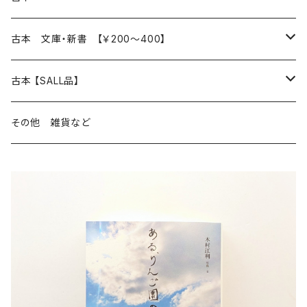
読書のこと
文芸
本 の あれこれ
古本 文庫・新書 【￥200～400】
本屋のこと
近代小説 エッセイ 戯曲（日本人作家）
読書のこと
日々 の できこと
日本文学
日本文学
古本 【SALL品】
出版のこと
現代小説 エッセイ 戯曲（日本人作家）
本屋のこと
日常の 風景 群像
小説 エッセイ 戯曲（日本人作家）
小説 エッセイ 戯曲
生き方 ライフスタイル
海外文学
海外文学
20％OFF
その他 雑貨など
近代小説 エッセイ 戯曲（外国人作家）
出版のこと
コラム 雑記
ミステリー サスペンス ホラー（日本人作家）
ミステリー サスペンス SF ホラー
スタイル が ある 生活
小説 エッセイ 戯曲（外国人作家）
趣味 ファッション 生活用品 雑貨
日々 の できごと
児童文学
30％OFF
現代小説 エッセイ 戯曲（外国人作家）
日記 書簡
ファンタジー SF 時代小説 幻想文学（日本人作家）
詩歌
人生 生き方 について考える
詩（外国人作家）
趣味
日常の 風景 群像
食べ物 料理
生き方 ライフスタイル
50％OFF
詩
詩
批評 評論
仕事 の スタイル
ミステリー サスペンス ホラー（外国人作家）
衣服 ファッション
コラム 雑記
食べ物 の こだわり 思い出
スタイルがある 生活
旅 お散歩 街歩き
趣味 ファッション 生活用品 雑貨
短歌 俳句 川柳
短歌 俳句 川柳
健康 メンタルヘルス
ファンタジー SF 幻想文学（外国人作家）
雑貨 生活用品 インテリア
日記 書簡
料理 レシピ
人生 生き方 について考える
旅
趣味
自然 と ふれあう
食べ物 料理