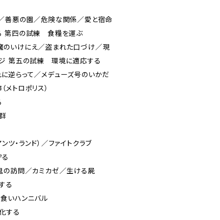
じ／善悪の園／危険な関係／愛と宿命
 第四の試練 食糧を運ぶ
魔のいけにえ／盗まれた口づけ／現
ジ 第五の試練 環境に適応する
に逆らって／メデューズ号のいかだ
（メトロポリス）
る
群
ンツ・ランド）／ファイトクラブ
守る
鬼の訪問／カミカゼ／生ける屍
する
食いハンニバル
化する