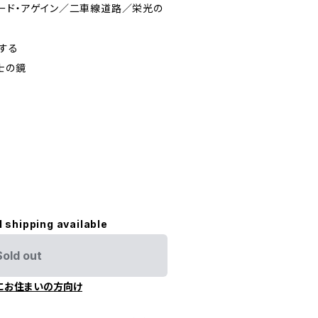
ロード・アゲイン／二車線道路／栄光の
する
士の鏡
l shipping available
Sold out
にお住まいの方向け