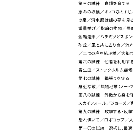
第三の試練 食糧を育てる
恵みの収穫／キノコひとす
の泉／潜水服は蝶の夢を見る
重量挙げ／指輪の仲間／悪
金輸送車／ハチミツとスポン
砂丘／風と共に去りぬ／流れ
／二つの岸を結ぶ橋／大都市
第六の試練 他者を利用す
寄生虫／ストックホルム症候
第七の試練 縄張りを守る
身近な敵／無蟻地帯（ノー・ア
第八の試練 外敵から身を
スカイフォール／ジョーズ／
第九の試練 攻撃する・反撃
恐れ慄いて／ロボコップ／人
第一〇の試練 選択し、最適