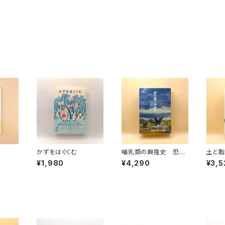
かずをはぐくむ
哺乳類の興隆史 恐竜
土と
の陰を出て、新たな覇者
フード
¥1,980
¥4,290
¥3,5
になるまで