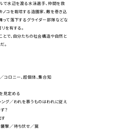
ールで水辺を渡る水泳選手、仲間を救
キノコを栽培する造園家、敵を巻き込
舞って落下するグライダー部隊などな
ゴリを有する。
ことで、自分たちの社会構造や自然と
だ。
／コロニー、超個体、集合知
を見定める
シング／われを慕うものはわれに従え
ず？
出す
な襲撃／待ち伏せ／罠