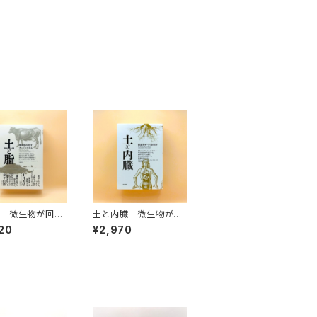
脂 微生物が回す
土と内臓 微生物がつ
システム
くる世界
20
¥2,970