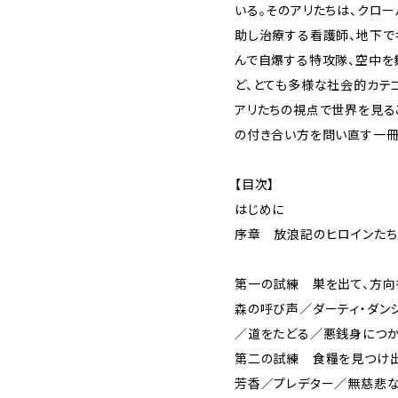
いる。そのアリたちは、クロ
助し治療する看護師、地下で
んで自爆する特攻隊、空中を
ど、とても多様な社会的カテ
アリたちの視点で世界を見る
の付き合い方を問い直す一冊
【目次】
はじめに
序章 放浪記のヒロインたち
第一の試練 巣を出て、方向
森の呼び声／ダーティ・ダン
／道をたどる／悪銭身につか
第二の試練 食糧を見つけ
芳香／プレデター／無慈悲