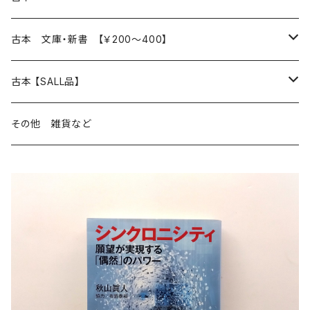
読書のこと
文芸
本 の あれこれ
古本 文庫・新書 【￥200～400】
本屋のこと
近代小説 エッセイ 戯曲（日本人作家）
読書のこと
日々 の できこと
日本文学
日本文学
古本 【SALL品】
出版のこと
現代小説 エッセイ 戯曲（日本人作家）
本屋のこと
日常の 風景 群像
小説 エッセイ 戯曲（日本人作家）
小説 エッセイ 戯曲
生き方 ライフスタイル
海外文学
海外文学
20％OFF
その他 雑貨など
近代小説 エッセイ 戯曲（外国人作家）
出版のこと
コラム 雑記
ミステリー サスペンス ホラー（日本人作家）
ミステリー サスペンス SF ホラー
スタイル が ある 生活
小説 エッセイ 戯曲（外国人作家）
趣味 ファッション 生活用品 雑貨
日々 の できごと
児童文学
30％OFF
現代小説 エッセイ 戯曲（外国人作家）
日記 書簡
ファンタジー SF 時代小説 幻想文学（日本人作家）
詩歌
人生 生き方 について考える
詩（外国人作家）
趣味
日常の 風景 群像
食べ物 料理
生き方 ライフスタイル
50％OFF
詩
詩
批評 評論
仕事 の スタイル
ミステリー サスペンス ホラー（外国人作家）
衣服 ファッション
コラム 雑記
食べ物 の こだわり 思い出
スタイルがある 生活
旅 お散歩 街歩き
趣味 ファッション 生活用品 雑貨
短歌 俳句 川柳
短歌 俳句 川柳
健康 メンタルヘルス
ファンタジー SF 幻想文学（外国人作家）
雑貨 生活用品 インテリア
日記 書簡
料理 レシピ
人生 生き方 について考える
旅
趣味
自然 と ふれあう
食べ物 料理