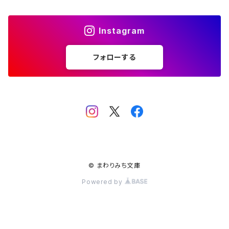
ストリートカルチャー
音楽評論 音楽史
日本 の 文化 風俗
映画 監督論 評伝
社会 を 深堀りする
カルチャー 全般
思索 を 深める
歴史 文化史 を 振り返る
Instagram
芸能 タレント スポーツ
世界 の 歴史 史実
映画 評論 映画史
教育 家族 コミュニケーション
マンガ 特撮 アニメ ゲーム
自然科学
日本 の 歴史 史実
青森 の 本
世の中 や 社会 のこと
フォローする
文化論 メディア論
世界 の 文化 風俗
演劇
差別 や 偏見
芸能 タレント スポーツ
人類学 民俗学
日本 の 文化 風俗
文芸（小説 エッセイ）
社会を深掘りする
雑誌 ZINE
思索 を 深める
政治 経済
オカルト 占い スピリチュアル
社会学
世界 の 歴史 史実
青森 の 文化
教育 家族 コミュニケーション
WORKSIGHT ワークサイト（コクヨ株式会社）
自然科学
青森 の 本
地方 地域コミュニティ
文化論 メディア論
哲学 思想 宗教
世界 の 文化 風俗
郷土史
差別 偏見
ZINE 自費出版
人類学 民俗学
文芸 文芸評論
雑誌
医療 ヘルスケア
民話 昔話
地方 地域コミュニティ
その他 の 雑誌【文芸】
社会学
郷土史 風土
【 Arne（アルネ）】バックナンバー
© まわりみち文庫
Powered by
季刊誌 「青森の暮らし」
政治 経済
その他 の 雑誌【カルチャー・社会】
哲学 思想 宗教
民話 昔話
【 BRUTUS（ブルータス）】 バックナンバー
医療 ヘルスケア
芸術 現代アート 工芸
【POPEYE（ポパイ）】バックナンバー