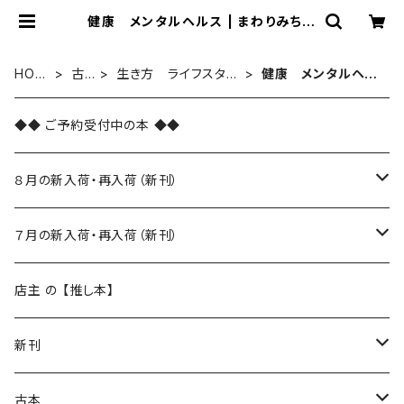
健康 メンタルヘルス | まわりみち文
庫
HOM
古
生き方 ライフスタイ
健康 メンタルヘル
E
本
ル
ス
◆◆ ご予約受付中の本 ◆◆
８月の新入荷・再入荷（新刊）
新入荷
７月の新入荷・再入荷（新刊）
再入荷
新入荷
店主 の 【推し本】
再入荷
新刊
本 の あれこれ
古本