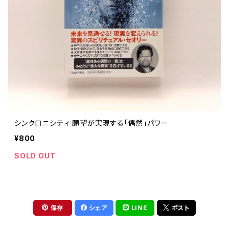
評論 評伝 など
評論 評伝など
評論 評伝 など
食 の 知識 ガイド
仕事 の スタイル
お散歩 街歩き
衣服 ファッション
動物 昆虫
食べ物 の こだわり 思い出
マンガ 絵本 イラスト
旅 お散歩 街歩き
ことば 文章 について
ことば 文章 について
健康 メンタルヘルス
雑貨 生活用品 インテリア
植物 庭 農業
料理 レシピ
マンガ
旅
美術 デザイン
マンガ 絵本 イラストレーション
自然風景 アウトドア
食 の 知識 ガイド
絵本
お散歩 街歩き
美術 現代アート
マンガ
音楽
自然 と ふれあう
イラストレーション
デザイン 建築
絵本
アーティストのこと
動物 昆虫
映画 演劇
美術 デザイン
シンクロニシティ 願望が実現する「偶然」パワー
評論 作家 の 評伝 など
民芸 工芸
イラストレーション
¥800
ディスクガイド
植物 庭
映画 作品解説 作品ガイド
美術 現代アート
カルチャー メディア
音楽
SOLD OUT
評論 作家 の 評伝 など
音楽評論 音楽史
自然風景 アウトドア
映画 監督論 評伝
デザイン 建築
カルチャー全般
アーティストのこと
歴史 文化史 を 振り返る
映画 演劇
映画 評論 映画史
民芸 工芸
マンガ 特撮 アニメ オカルト
ディスクガイド
日本 の 歴史 史実
映画 作品解説 作品ガイド
世の中 や 社会 のこと
カルチャー メディア
保存
シェア
LINE
ポスト
演劇
【 美術手帖 】 バックナンバー