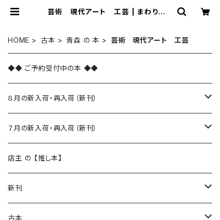
芸術 現代アート 工芸 | まわりみち
文庫
HOME
古本
青森 の 本
芸術 現代アート 工芸
◆◆ ご予約受付中の本 ◆◆
８月の新入荷・再入荷（新刊）
新入荷
７月の新入荷・再入荷（新刊）
再入荷
新入荷
店主 の 【推し本】
再入荷
新刊
本 の あれこれ
古本