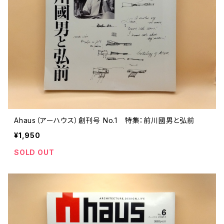
評論 評伝 など
評論 評伝など
評論 評伝 など
食 の 知識 ガイド
仕事 の スタイル
お散歩 街歩き
衣服 ファッション
動物 昆虫
食べ物 の こだわり 思い出
マンガ 絵本 イラスト
旅 お散歩 街歩き
ことば 文章 について
ことば 文章 について
健康 メンタルヘルス
雑貨 生活用品 インテリア
植物 庭 農業
料理 レシピ
マンガ
旅
美術 デザイン
マンガ 絵本 イラストレーション
自然風景 アウトドア
食 の 知識 ガイド
絵本
お散歩 街歩き
美術 現代アート
マンガ
音楽
自然 と ふれあう
イラストレーション
デザイン 建築
絵本
アーティストのこと
動物 昆虫
映画 演劇
美術 デザイン
Ahaus（アーハウス）創刊号 No.1 特集：前川國男と弘前
評論 作家 の 評伝 など
民芸 工芸
イラストレーション
¥1,950
ディスクガイド
植物 庭
映画 作品解説 作品ガイド
美術 現代アート
カルチャー メディア
音楽
SOLD OUT
評論 作家 の 評伝 など
音楽評論 音楽史
自然風景 アウトドア
映画 監督論 評伝
デザイン 建築
カルチャー全般
アーティストのこと
歴史 文化史 を 振り返る
映画 演劇
映画 評論 映画史
民芸 工芸
マンガ 特撮 アニメ オカルト
ディスクガイド
日本 の 歴史 史実
映画 作品解説 作品ガイド
世の中 や 社会 のこと
カルチャー メディア
演劇
【 美術手帖 】 バックナンバー