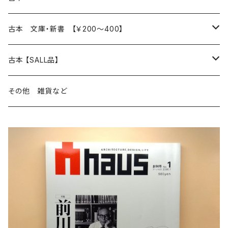
読書のこと
文芸
本 の あれこれ
古本 文庫・新書 【￥200～400】
本屋のこと
近代小説 エッセイ 戯曲（日本人作家）
読書のこと
日々 の できこと
日本文学
日本文学
古本 【SALL品】
出版のこと
現代小説 エッセイ 戯曲（日本人作家）
本屋のこと
日常の 風景 群像
小説 エッセイ 戯曲（日本人作家）
小説 エッセイ 戯曲
生き方 ライフスタイル
海外文学
海外文学
20％OFF
その他 雑貨など
近代小説 エッセイ 戯曲（外国人作家）
出版のこと
コラム 雑記
ミステリー サスペンス ホラー（日本人作家）
ミステリー サスペンス SF ホラー
スタイル が ある 生活
小説 エッセイ 戯曲（外国人作家）
趣味 ファッション 生活用品 雑貨
日々 の できごと
児童文学
30％OFF
現代小説 エッセイ 戯曲（外国人作家）
日記 書簡
ファンタジー SF 時代小説 幻想文学（日本人作家）
詩歌
人生 生き方 について考える
詩（外国人作家）
趣味
日常の 風景 群像
食べ物 料理
生き方 ライフスタイル
50％OFF
詩
詩
批評 評論
仕事 の スタイル
ミステリー サスペンス ホラー（外国人作家）
衣服 ファッション
コラム 雑記
食べ物 の こだわり 思い出
スタイルがある 生活
旅 お散歩 街歩き
趣味 ファッション 生活用品 雑貨
短歌 俳句 川柳
短歌 俳句 川柳
健康 メンタルヘルス
ファンタジー SF 幻想文学（外国人作家）
雑貨 生活用品 インテリア
日記 書簡
料理 レシピ
人生 生き方 について考える
旅
趣味
自然 と ふれあう
食べ物 料理