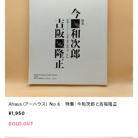
ストリートカルチャー
音楽評論 音楽史
日本 の 文化 風俗
映画 監督論 評伝
社会 を 深堀りする
カルチャー 全般
思索 を 深める
歴史 文化史 を 振り返る
芸能 タレント スポーツ
世界 の 歴史 史実
映画 評論 映画史
教育 家族 コミュニケーション
マンガ 特撮 アニメ ゲーム
自然科学
日本 の 歴史 史実
青森 の 本
世の中 や 社会 のこと
文化論 メディア論
世界 の 文化 風俗
演劇
差別 や 偏見
芸能 タレント スポーツ
人類学 民俗学
日本 の 文化 風俗
文芸（小説 エッセイ）
社会を深掘りする
雑誌 ZINE
思索 を 深める
政治 経済
オカルト 占い スピリチュアル
社会学
世界 の 歴史 史実
青森 の 文化
教育 家族 コミュニケーション
WORKSIGHT ワークサイト（コクヨ株式会社）
自然科学
青森 の 本
地方 地域コミュニティ
文化論 メディア論
哲学 思想 宗教
世界 の 文化 風俗
郷土史
差別 偏見
ZINE 自費出版
人類学 民俗学
文芸 文芸評論
雑誌
医療 ヘルスケア
民話 昔話
地方 地域コミュニティ
その他 の 雑誌【文芸】
社会学
郷土史 風土
【 Arne（アルネ）】バックナンバー
Ahaus（アーハウス） No.６ 特集：今和次郎と吉阪隆正
季刊誌 「青森の暮らし」
政治 経済
その他 の 雑誌【カルチャー・社会】
哲学 思想 宗教
¥1,950
民話 昔話
【 BRUTUS（ブルータス）】 バックナンバー
SOLD OUT
医療 ヘルスケア
芸術 現代アート 工芸
【POPEYE（ポパイ）】バックナンバー