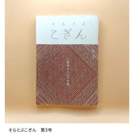
文芸 文芸評論
美術 イラスト
建築 デザイン
ファッション
サブカルチャー
その他
そらとぶこぎん 第3号