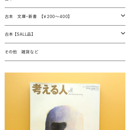
読書のこと
文芸
本 の あれこれ
古本 文庫・新書 【￥200～400】
本屋のこと
近代小説 エッセイ 戯曲（日本人作家）
読書のこと
日々 の できこと
日本文学
日本文学
古本 【SALL品】
出版のこと
現代小説 エッセイ 戯曲（日本人作家）
本屋のこと
日常の 風景 群像
小説 エッセイ 戯曲（日本人作家）
小説 エッセイ 戯曲
生き方 ライフスタイル
海外文学
海外文学
20％OFF
その他 雑貨など
近代小説 エッセイ 戯曲（外国人作家）
出版のこと
コラム 雑記
ミステリー サスペンス ホラー（日本人作家）
ミステリー サスペンス SF ホラー
スタイル が ある 生活
小説 エッセイ 戯曲（外国人作家）
趣味 ファッション 生活用品 雑貨
日々 の できごと
児童文学
30％OFF
現代小説 エッセイ 戯曲（外国人作家）
日記 書簡
ファンタジー SF 時代小説 幻想文学（日本人作家）
詩歌
人生 生き方 について考える
詩（外国人作家）
趣味
日常の 風景 群像
食べ物 料理
生き方 ライフスタイル
50％OFF
詩
詩
批評 評論
仕事 の スタイル
ミステリー サスペンス ホラー（外国人作家）
衣服 ファッション
コラム 雑記
食べ物 の こだわり 思い出
スタイルがある 生活
旅 お散歩 街歩き
趣味 ファッション 生活用品 雑貨
短歌 俳句 川柳
短歌 俳句 川柳
健康 メンタルヘルス
ファンタジー SF 幻想文学（外国人作家）
雑貨 生活用品 インテリア
日記 書簡
料理 レシピ
人生 生き方 について考える
旅
趣味
自然 と ふれあう
食べ物 料理