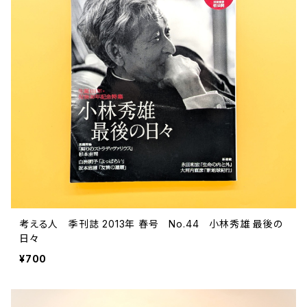
ストリートカルチャー
音楽評論 音楽史
日本 の 文化 風俗
映画 監督論 評伝
社会 を 深堀りする
カルチャー 全般
思索 を 深める
歴史 文化史 を 振り返る
芸能 タレント スポーツ
世界 の 歴史 史実
映画 評論 映画史
教育 家族 コミュニケーション
マンガ 特撮 アニメ ゲーム
自然科学
日本 の 歴史 史実
青森 の 本
世の中 や 社会 のこと
文化論 メディア論
世界 の 文化 風俗
演劇
差別 や 偏見
芸能 タレント スポーツ
人類学 民俗学
日本 の 文化 風俗
文芸（小説 エッセイ）
社会を深掘りする
雑誌 ZINE
思索 を 深める
政治 経済
オカルト 占い スピリチュアル
社会学
世界 の 歴史 史実
青森 の 文化
教育 家族 コミュニケーション
WORKSIGHT ワークサイト（コクヨ株式会社）
自然科学
青森 の 本
地方 地域コミュニティ
文化論 メディア論
哲学 思想 宗教
世界 の 文化 風俗
郷土史
差別 偏見
ZINE 自費出版
人類学 民俗学
文芸 文芸評論
雑誌
医療 ヘルスケア
民話 昔話
地方 地域コミュニティ
その他 の 雑誌【文芸】
社会学
郷土史 風土
【 Arne（アルネ）】バックナンバー
考える人 季刊誌 2013年 春号 No.44 小林秀雄 最後の
日々
季刊誌 「青森の暮らし」
政治 経済
その他 の 雑誌【カルチャー・社会】
哲学 思想 宗教
民話 昔話
【 BRUTUS（ブルータス）】 バックナンバー
¥700
医療 ヘルスケア
芸術 現代アート 工芸
【POPEYE（ポパイ）】バックナンバー