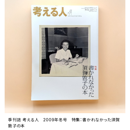
文芸 文芸評論
美術 イラスト
建築 デザイン
ファッション
サブカルチャー
その他
季刊誌 考える人 2009年冬号 特集：書かれなかった須賀
敦子の本