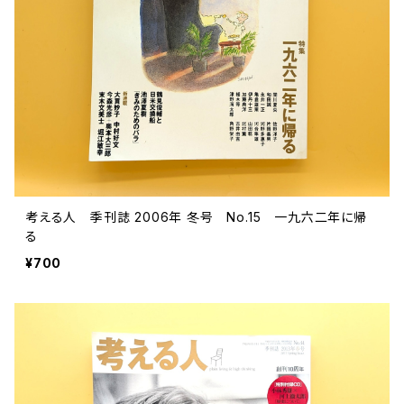
評論 評伝 など
評論 評伝など
評論 評伝 など
食 の 知識 ガイド
仕事 の スタイル
お散歩 街歩き
衣服 ファッション
動物 昆虫
食べ物 の こだわり 思い出
マンガ 絵本 イラスト
旅 お散歩 街歩き
ことば 文章 について
ことば 文章 について
健康 メンタルヘルス
雑貨 生活用品 インテリア
植物 庭 農業
料理 レシピ
マンガ
旅
美術 デザイン
マンガ 絵本 イラストレーション
自然風景 アウトドア
食 の 知識 ガイド
絵本
お散歩 街歩き
美術 現代アート
マンガ
音楽
自然 と ふれあう
イラストレーション
デザイン 建築
絵本
アーティストのこと
動物 昆虫
映画 演劇
美術 デザイン
考える人 季刊誌 2006年 冬号 No.15 一九六二年に帰
る
評論 作家 の 評伝 など
民芸 工芸
イラストレーション
ディスクガイド
植物 庭
映画 作品解説 作品ガイド
美術 現代アート
カルチャー メディア
音楽
¥700
評論 作家 の 評伝 など
音楽評論 音楽史
自然風景 アウトドア
映画 監督論 評伝
デザイン 建築
カルチャー全般
アーティストのこと
歴史 文化史 を 振り返る
映画 演劇
映画 評論 映画史
民芸 工芸
マンガ 特撮 アニメ オカルト
ディスクガイド
日本 の 歴史 史実
映画 作品解説 作品ガイド
世の中 や 社会 のこと
カルチャー メディア
演劇
【 美術手帖 】 バックナンバー