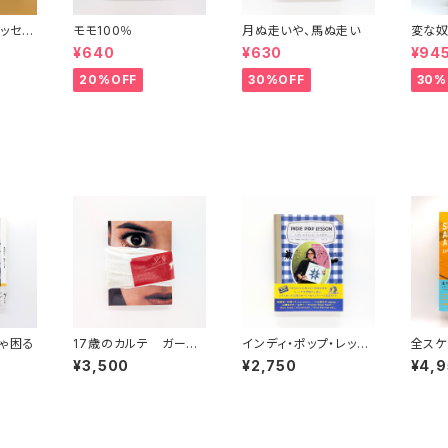
ッセイ
モモ100％
月ぬ走いや、馬ぬ走い
変な奴
波文庫）
¥640
¥630
¥94
20%OFF
30%OFF
30%
ゃ困る
17歳のカルテ ガーデ
インディ・ポップ・レッス
全スケ
ンシネマ・イクスプレス
ン ディスクガイド
¥3,500
¥2,750
¥4,
第67号 （映画パンフ
レット）