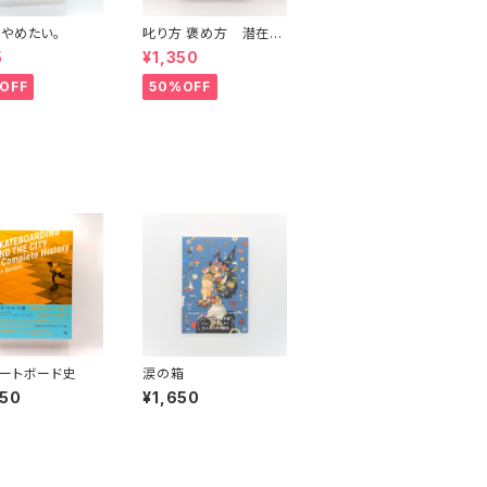
やめたい。
叱り方 褒め方 潜在意
識教育法叢書
5
¥1,350
OFF
50%OFF
ートボード史
涙の箱
950
¥1,650