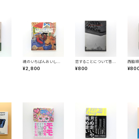
魂のいちばんおいしい
恋することについて答え
西脇
ところ 谷川俊太郎詩
を出そう
ための
¥2,800
¥800
¥80
集
養文庫