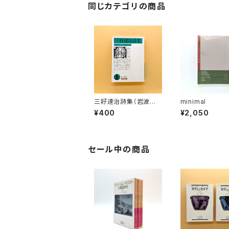
同じカテゴリの商品
三好達治詩集（岩波文
minimal
庫）
¥400
¥2,050
セール中の商品