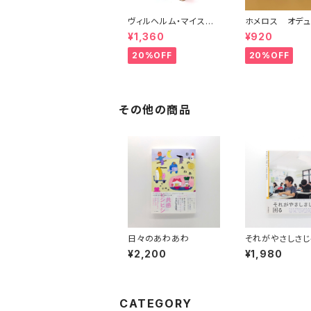
ヴィルヘルム・マイスタ
ホメロス オデュ
ーの遍歴時代 (上)(中)
ア(上)(下) （岩
¥1,360
¥920
(下)（岩波文庫）
20%OFF
20%OFF
その他の商品
日々のあわあわ
それがやさしさじ
¥2,200
¥1,980
CATEGORY