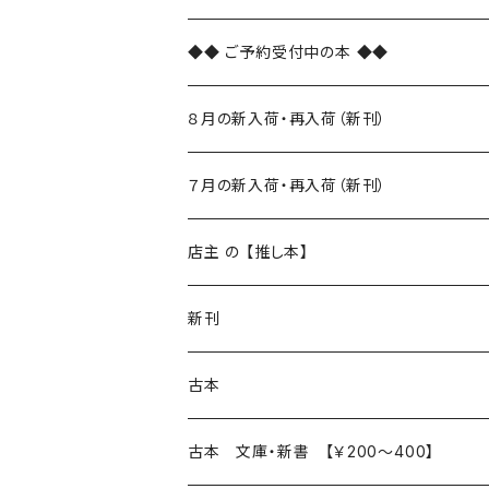
◆◆ ご予約受付中の本 ◆◆
８月の新入荷・再入荷（新刊）
新入荷
７月の新入荷・再入荷（新刊）
再入荷
新入荷
店主 の 【推し本】
再入荷
新刊
本 の あれこれ
古本
読書のこと
文芸
本 の あれこれ
古本 文庫・新書 【￥200～400】