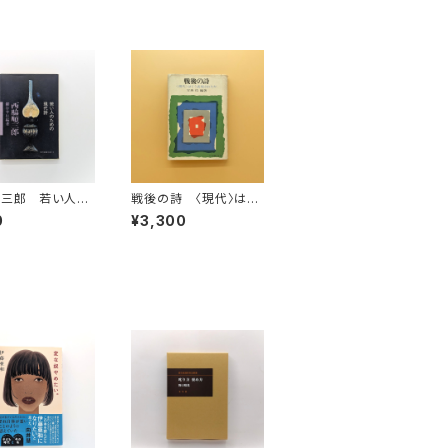
順三郎 若い人の
戦後の詩 〈現代〉はど
現代詩（現代教
う表現されたか（現代教
0
¥3,300
710）
養文庫）