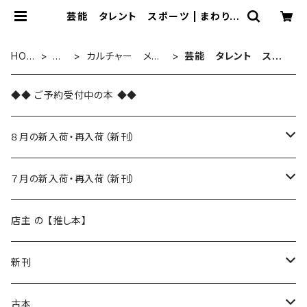
芸能 タレント スポーツ | まわりみ
ち文庫
HOM
新
カルチャー メデ
芸能 タレント スポ
E
刊
ィア
ーツ
◆◆ ご予約受付中の本 ◆◆
８月の新入荷・再入荷（新刊）
新入荷
７月の新入荷・再入荷（新刊）
再入荷
新入荷
店主 の 【推し本】
再入荷
新刊
本 の あれこれ
古本