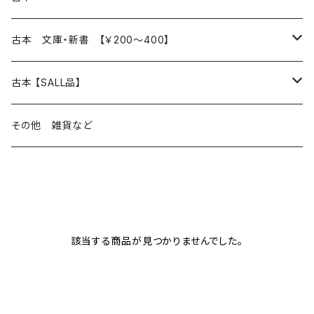
読書のこと
文芸
本 の あれこれ
古本 文庫・新書 【￥200～400】
本屋のこと
近代小説 エッセイ 戯曲（日本人作家）
読書のこと
日々 の できこと
日本文学
日本文学
古本 【SALL品】
出版のこと
現代小説 エッセイ 戯曲（日本人作家）
本屋のこと
日常の 風景 群像
小説 エッセイ 戯曲（日本人作家）
小説 エッセイ 戯曲
生き方 ライフスタイル
海外文学
海外文学
20％OFF
その他 雑貨など
近代小説 エッセイ 戯曲（外国人作家）
出版のこと
コラム 雑記
ミステリー サスペンス ホラー（日本人作家）
ミステリー サスペンス SF ホラー
スタイル が ある 生活
小説 エッセイ 戯曲（外国人作家）
趣味 ファッション 生活用品 雑貨
日々 の できごと
児童文学
30％OFF
現代小説 エッセイ 戯曲（外国人作家）
日記 書簡
ファンタジー SF 時代小説 幻想文学（日本人作家）
詩歌
人生 生き方 について考える
詩（外国人作家）
趣味
日常の 風景 群像
食べ物 料理
生き方 ライフスタイル
50％OFF
詩
該当する商品が見つかりませんでした。
詩
批評 評論
仕事 の スタイル
ミステリー サスペンス ホラー（外国人作家）
衣服 ファッション
コラム 雑記
食べ物 の こだわり 思い出
スタイルがある 生活
旅 お散歩 街歩き
趣味 ファッション 生活用品 雑貨
短歌 俳句 川柳
短歌 俳句 川柳
健康 メンタルヘルス
ファンタジー SF 幻想文学（外国人作家）
雑貨 生活用品 インテリア
日記 書簡
料理 レシピ
人生 生き方 について考える
旅
趣味
自然 と ふれあう
食べ物 料理