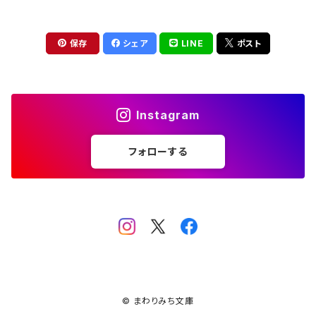
評論 評伝 など
評論 評伝など
評論 評伝 など
食 の 知識 ガイド
仕事 の スタイル
お散歩 街歩き
衣服 ファッション
動物 昆虫
食べ物 の こだわり 思い出
マンガ 絵本 イラスト
旅 お散歩 街歩き
保存
シェア
LINE
ポスト
ことば 文章 について
ことば 文章 について
健康 メンタルヘルス
雑貨 生活用品 インテリア
植物 庭 農業
料理 レシピ
マンガ
旅
美術 デザイン
マンガ 絵本 イラストレーション
自然風景 アウトドア
食 の 知識 ガイド
絵本
お散歩 街歩き
美術 現代アート
マンガ
音楽
自然 と ふれあう
Instagram
イラストレーション
デザイン 建築
絵本
フォローする
アーティストのこと
動物 昆虫
映画 演劇
美術 デザイン
評論 作家 の 評伝 など
民芸 工芸
イラストレーション
ディスクガイド
植物 庭
映画 作品解説 作品ガイド
美術 現代アート
カルチャー メディア
音楽
評論 作家 の 評伝 など
音楽評論 音楽史
自然風景 アウトドア
映画 監督論 評伝
デザイン 建築
カルチャー全般
アーティストのこと
歴史 文化史 を 振り返る
映画 演劇
映画 評論 映画史
民芸 工芸
マンガ 特撮 アニメ オカルト
ディスクガイド
日本 の 歴史 史実
映画 作品解説 作品ガイド
世の中 や 社会 のこと
カルチャー メディア
© まわりみち文庫
演劇
【 美術手帖 】 バックナンバー