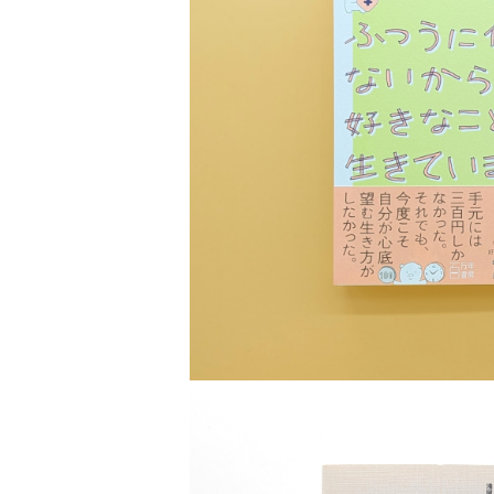
短歌 俳句 川柳
健康 メンタルヘルス
ファンタジー SF 幻想文学（外国人作家）
雑貨 生活用品 インテリア
日記 書簡
料理 レシピ
人生 生き方 について考える
旅
趣味
自然 と ふれあう
食べ物 料理
評論 評伝 など
評論 評伝など
評論 評伝 など
食 の 知識 ガイド
仕事 の スタイル
お散歩 街歩き
衣服 ファッション
動物 昆虫
食べ物 の こだわり 思い出
ふつうに働けないからさ、好きな
マンガ 絵本 イラスト
旅 お散歩 街歩き
¥1,760
ことば 文章 について
ことば 文章 について
健康 メンタルヘルス
雑貨 生活用品 インテリア
植物 庭 農業
料理 レシピ
マンガ
旅
美術 デザイン
マンガ 絵本 イラストレーション
自然風景 アウトドア
食 の 知識 ガイド
絵本
お散歩 街歩き
美術 現代アート
マンガ
音楽
自然 と ふれあう
イラストレーション
デザイン 建築
絵本
アーティストのこと
動物 昆虫
映画 演劇
美術 デザイン
評論 作家 の 評伝 など
民芸 工芸
イラストレーション
ディスクガイド
植物 庭
映画 作品解説 作品ガイド
美術 現代アート
カルチャー メディア
音楽
評論 作家 の 評伝 など
音楽評論 音楽史
自然風景 アウトドア
映画 監督論 評伝
デザイン 建築
カルチャー全般
アーティストのこと
歴史 文化史 を 振り返る
映画 演劇
映画 評論 映画史
民芸 工芸
マンガ 特撮 アニメ オカルト
ディスクガイド
日本 の 歴史 史実
映画 作品解説 作品ガイド