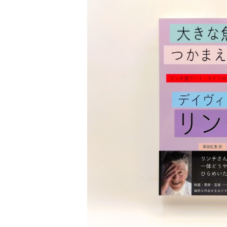
医療 ヘルスケア
芸術 現代アート 工芸
【POPEYE（ポパイ）】バックナンバー
文芸 文芸評論
美術 イラスト
SOLD OU
建築 デザイン
大きな魚をつかまえよう リンチ流ア
¥1,980
ファッション
サブカルチャー
その他