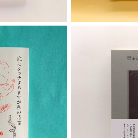
T
喫茶
が私の時間