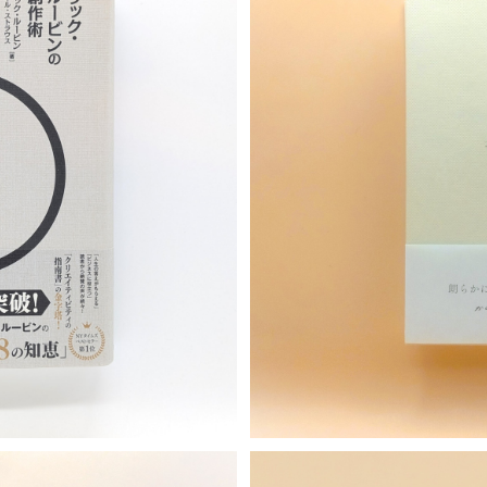
S
の創作術
『生 =