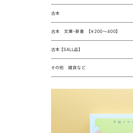
本 の あれこれ
古本
読書のこと
文芸
本 の あれこれ
古本 文庫・新書 【￥200～400】
本屋のこと
近代小説 エッセイ 戯曲（日本人作家）
読書のこと
日々 の できこと
日本文学
日本文学
古本 【SALL品】
出版のこと
現代小説 エッセイ 戯曲（日本人作家）
本屋のこと
日常の 風景 群像
小説 エッセイ 戯曲（日本人作家）
小説 エッセイ 戯曲
生き方 ライフスタイル
海外文学
海外文学
20％OFF
その他 雑貨など
近代小説 エッセイ 戯曲（外国人作家）
出版のこと
コラム 雑記
ミステリー サスペンス ホラー（日本人作家）
ミステリー サスペンス SF ホラー
スタイル が ある 生活
小説 エッセイ 戯曲（外国人作家）
趣味 ファッション 生活用品 雑貨
日々 の できごと
児童文学
30％OFF
現代小説 エッセイ 戯曲（外国人作家）
日記 書簡
ファンタジー SF 時代小説 幻想文学（日本人
詩歌
人生 生き方 について考える
詩（外国人作家）
趣味
日常の 風景 群像
食べ物 料理
生き方 ライフスタイル
50％OFF
詩
詩
批評 評論
仕事 の スタイル
ミステリー サスペンス ホラー（外国人作家）
衣服 ファッション
コラム 雑記
食べ物 の こだわり 思い出
スタイルがある 生活
旅 お散歩 街歩き
趣味 ファッション 生活用品 雑貨
短歌 俳句 川柳