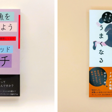
T
S
ート・ライフ∞瞑想レッスン
転職ば