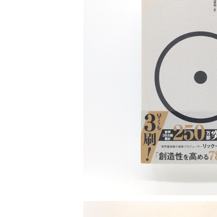
世の中 や 社会 のこと
カルチャー メディア
演劇
【 美術手帖 】 バックナンバー
ストリートカルチャー
音楽評論 音楽史
日本 の 文化 風俗
映画 監督論 評伝
社会 を 深堀りする
カルチャー 全般
思索 を 深める
歴史 文化史 を 振り返る
芸能 タレント スポーツ
世界 の 歴史 史実
映画 評論 映画史
教育 家族 コミュニケーション
マンガ 特撮 アニメ ゲーム
自然科学
日本 の 歴史 史実
青森 の 本
世の中 や 社会 のこと
リック・ルービン
文化論 メディア論
¥3,520
世界 の 文化 風俗
演劇
差別 や 偏見
芸能 タレント スポーツ
人類学 民俗学
日本 の 文化 風俗
文芸（小説 エッセイ）
社会を深掘りする
雑誌 ZINE
思索 を 深める
政治 経済
文化論 メディア論
社会学
世界 の 歴史 史実
青森 の 文化
教育 家族 コミュニケーション
WORKSIGHT ワークサイト（コクヨ株式会社）
自然科学
青森 の 本
地方 地域コミュニティ
哲学 思想 宗教
世界 の 文化 風俗
郷土史
差別 偏見
ZINE 自費出版
人類学 民俗学
文芸 文芸評論
雑誌
医療 ヘルスケア
民話 昔話
地方 地域コミュニティ
その他 の 雑誌【文芸】
社会学
郷土史 風土
【 Arne（アルネ）】バックナンバー
季刊誌 「青森の暮らし」
政治 経済
その他 の 雑誌【カルチャー・社会】
哲学 思想 宗教
民話 昔話
【 BRUTUS（ブルータス）】 バックナンバー