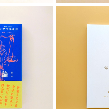
T
コシラエ
ガ論！