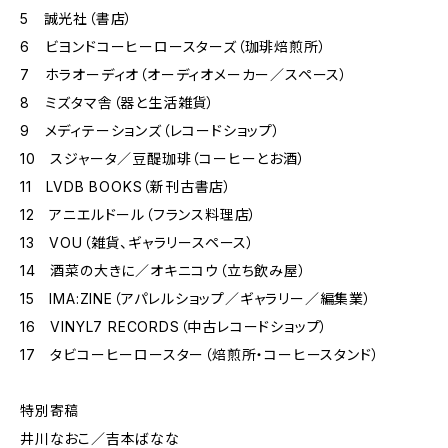
5 誠光社（書店）
6 ビヨンドコーヒーロースターズ（珈琲焙煎所）
7 ホラオーディオ（オーディオメーカー／スペース）
8 ミズタマ舎（器と生活雑貨）
9 メディテーションズ（レコードショップ）
10 スジャータ／豆醍珈琲（コーヒーとお酒）
11 LVDB BOOKS（新刊古書店）
12 アニエルドール（フランス料理店）
13 VOU（雑貨、ギャラリースペース）
14 酒菜の大きに／オキニコウ（立ち飲み屋）
15 IMA:ZINE（アパレルショップ／ギャラリー／編集業）
16 VINYL7 RECORDS（中古レコードショップ）
17 タビコーヒーロースター（焙煎所・コーヒースタンド）
特別寄稿
井川なおこ／吉本ばなな