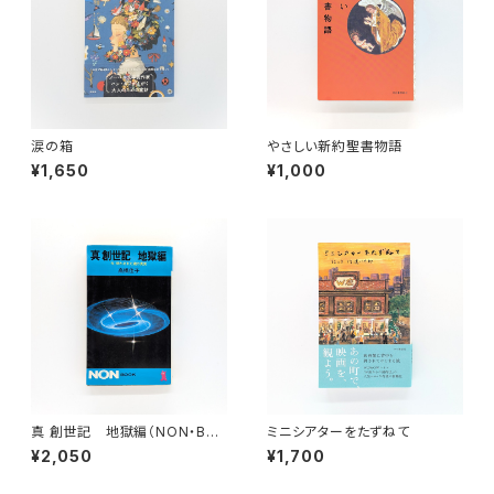
涙の箱
やさしい新約聖書物語
¥1,650
¥1,000
真 創世記 地獄編（NON・BO
ミニシアターをたずねて
OK ノン・ブック 113）
¥2,050
¥1,700