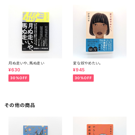
月ぬ走いや、馬ぬ走い
変な奴やめたい。
¥630
¥945
30%OFF
30%OFF
その他の商品