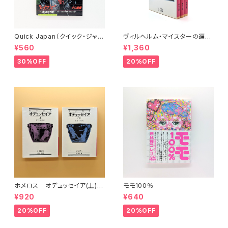
Quick Japan（クイック・ジャパ
ヴィルヘルム・マイスターの遍歴
ン）Vol.11
時代 (上)(中)(下)（岩波文庫）
¥560
¥1,360
30%OFF
20%OFF
ホメロス オデュッセイア(上)
モモ100％
(下) （岩波文庫）
¥920
¥640
20%OFF
20%OFF