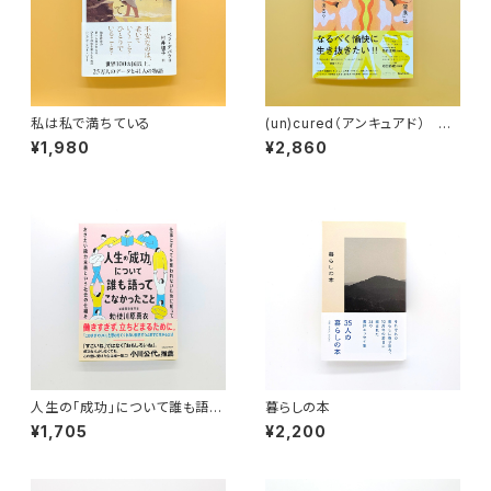
私は私で満ちている
(un)cured（アンキュアド） 創
刊号
¥1,980
¥2,860
人生の「成功」について誰も語っ
暮らしの本
てこなかったこと 仕事にすべて
¥1,705
¥2,200
を奪われないために知っておき
たい能力主義という社会の仕組
み