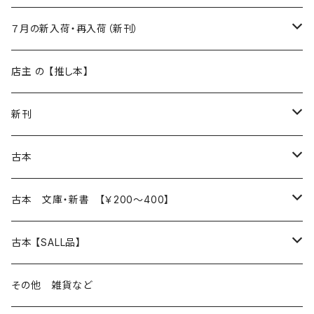
新入荷
７月の新入荷・再入荷（新刊）
再入荷
新入荷
店主 の 【推し本】
再入荷
新刊
本 の あれこれ
古本
読書のこと
文芸
本 の あれこれ
古本 文庫・新書 【￥200～400】
本屋のこと
近代小説 エッセイ 戯曲（日本人作家）
読書のこと
日々 の できこと
日本文学
日本文学
古本 【SALL品】
出版のこと
現代小説 エッセイ 戯曲（日本人作家）
本屋のこと
日常の 風景 群像
小説 エッセイ 戯曲（日本人作家）
小説 エッセイ 戯曲
生き方 ライフスタイル
海外文学
海外文学
20％OFF
その他 雑貨など