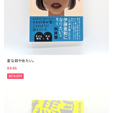
評論 評伝 など
評論 評伝など
評論 評伝 など
食 の 知識 ガイド
仕事 の スタイル
お散歩 街歩き
衣服 ファッション
動物 昆虫
食べ物 の こだわり 思い出
マンガ 絵本 イラスト
旅 お散歩 街歩き
ことば 文章 について
ことば 文章 について
健康 メンタルヘルス
雑貨 生活用品 インテリア
植物 庭 農業
料理 レシピ
マンガ
旅
美術 デザイン
マンガ 絵本 イラストレーション
自然風景 アウトドア
食 の 知識 ガイド
絵本
お散歩 街歩き
美術 現代アート
マンガ
音楽
自然 と ふれあう
イラストレーション
デザイン 建築
絵本
アーティストのこと
動物 昆虫
映画 演劇
美術 デザイン
変な奴やめたい。
評論 作家 の 評伝 など
民芸 工芸
イラストレーション
¥945
ディスクガイド
植物 庭
映画 作品解説 作品ガイド
美術 現代アート
カルチャー メディア
音楽
30%OFF
評論 作家 の 評伝 など
音楽評論 音楽史
自然風景 アウトドア
映画 監督論 評伝
デザイン 建築
カルチャー全般
アーティストのこと
歴史 文化史 を 振り返る
映画 演劇
映画 評論 映画史
民芸 工芸
マンガ 特撮 アニメ オカルト
ディスクガイド
日本 の 歴史 史実
映画 作品解説 作品ガイド
世の中 や 社会 のこと
カルチャー メディア
演劇
【 美術手帖 】 バックナンバー