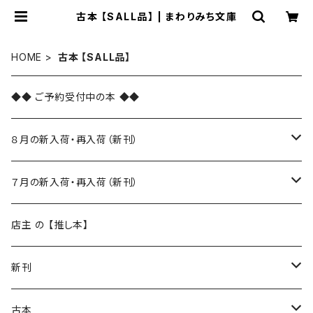
古本 【SALL品】 | まわりみち文庫
HOME
古本 【SALL品】
◆◆ ご予約受付中の本 ◆◆
８月の新入荷・再入荷（新刊）
新入荷
７月の新入荷・再入荷（新刊）
再入荷
新入荷
店主 の 【推し本】
再入荷
新刊
本 の あれこれ
古本