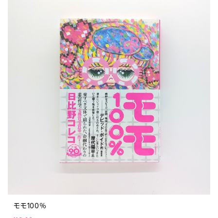
文芸 文芸評論
美術 イラスト
建築 デザイン
ファッション
サブカルチャー
その他
モモ100％