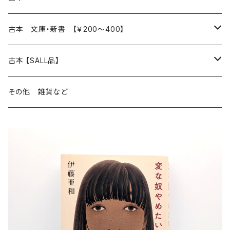
読書のこと
文芸
本 の あれこれ
古本 文庫・新書 【￥200～400】
本屋のこと
近代小説 エッセイ 戯曲（日本人作家）
読書のこと
日々 の できこと
日本文学
日本文学
古本 【SALL品】
出版のこと
現代小説 エッセイ 戯曲（日本人作家）
本屋のこと
日常の 風景 群像
小説 エッセイ 戯曲（日本人作家）
小説 エッセイ 戯曲
生き方 ライフスタイル
海外文学
海外文学
20％OFF
その他 雑貨など
近代小説 エッセイ 戯曲（外国人作家）
出版のこと
コラム 雑記
ミステリー サスペンス ホラー（日本人作家）
ミステリー サスペンス SF ホラー
スタイル が ある 生活
小説 エッセイ 戯曲（外国人作家）
趣味 ファッション 生活用品 雑貨
日々 の できごと
児童文学
30％OFF
現代小説 エッセイ 戯曲（外国人作家）
日記 書簡
ファンタジー SF 時代小説 幻想文学（日本人作家）
詩歌
人生 生き方 について考える
詩（外国人作家）
趣味
日常の 風景 群像
食べ物 料理
生き方 ライフスタイル
50％OFF
詩
詩
批評 評論
仕事 の スタイル
ミステリー サスペンス ホラー（外国人作家）
衣服 ファッション
コラム 雑記
食べ物 の こだわり 思い出
スタイルがある 生活
旅 お散歩 街歩き
趣味 ファッション 生活用品 雑貨
短歌 俳句 川柳
短歌 俳句 川柳
健康 メンタルヘルス
ファンタジー SF 幻想文学（外国人作家）
雑貨 生活用品 インテリア
日記 書簡
料理 レシピ
人生 生き方 について考える
旅
趣味
自然 と ふれあう
食べ物 料理