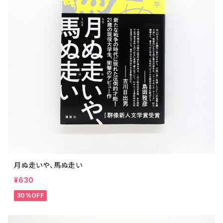
ストリートカルチャー
音楽評論 音楽史
日本 の 文化 風俗
映画 監督論 評伝
社会 を 深堀りする
カルチャー 全般
思索 を 深める
歴史 文化史 を 振り返る
芸能 タレント スポーツ
世界 の 歴史 史実
映画 評論 映画史
教育 家族 コミュニケーション
マンガ 特撮 アニメ ゲーム
自然科学
日本 の 歴史 史実
青森 の 本
世の中 や 社会 のこと
文化論 メディア論
世界 の 文化 風俗
演劇
差別 や 偏見
芸能 タレント スポーツ
人類学 民俗学
日本 の 文化 風俗
文芸（小説 エッセイ）
社会を深掘りする
雑誌 ZINE
思索 を 深める
政治 経済
文化論 メディア論
社会学
世界 の 歴史 史実
青森 の 文化
教育 家族 コミュニケーション
WORKSIGHT ワークサイト（コクヨ株式会社）
自然科学
青森 の 本
地方 地域コミュニティ
哲学 思想 宗教
世界 の 文化 風俗
郷土史
差別 偏見
ZINE 自費出版
人類学 民俗学
文芸 文芸評論
雑誌
医療 ヘルスケア
民話 昔話
地方 地域コミュニティ
その他 の 雑誌【文芸】
社会学
郷土史 風土
【 Arne（アルネ）】バックナンバー
月ぬ走いや、馬ぬ走い
季刊誌 「青森の暮らし」
政治 経済
¥630
その他 の 雑誌【カルチャー・社会】
哲学 思想 宗教
民話 昔話
【 BRUTUS（ブルータス）】 バックナンバー
30%OFF
医療 ヘルスケア
芸術 現代アート 工芸
【POPEYE（ポパイ）】バックナンバー