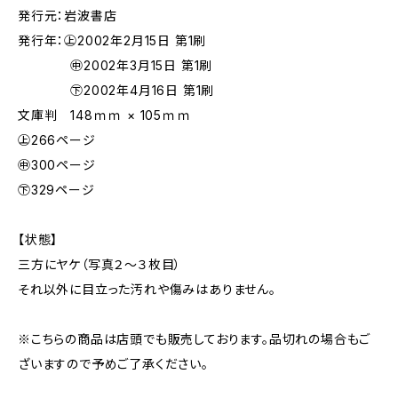
発行元：岩波書店
発行年：㊤2002年2月15日 第1刷
㊥2002年3月15日 第1刷
㊦2002年4月16日 第1刷
文庫判 148ｍｍ × 105ｍｍ
㊤266ページ
㊥300ページ
㊦329ページ
【状態】
三方にヤケ（写真２～３枚目）
それ以外に目立った汚れや傷みはありません。
※こちらの商品は店頭でも販売しております。品切れの場合もご
ざいますので予めご了承ください。