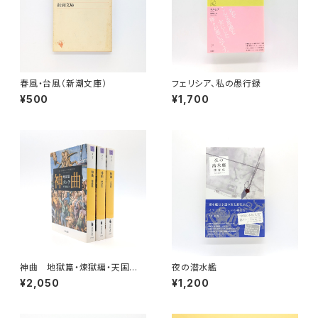
春風・台風（新潮文庫）
フェリシア、私の愚行録
¥500
¥1,700
神曲 地獄篇・煉獄編・天国篇
夜の潜水艦
（河出文庫）
¥2,050
¥1,200