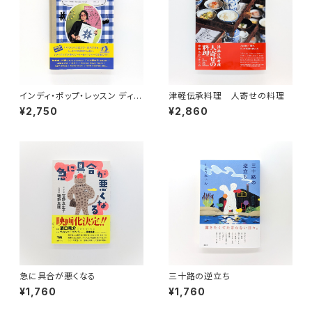
インディ・ポップ・レッスン ディス
津軽伝承料理 人寄せの料理
クガイド
¥2,750
¥2,860
急に具合が悪くなる
三十路の逆立ち
¥1,760
¥1,760