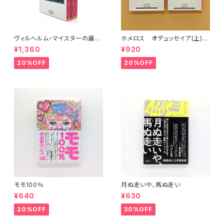
ヴィルヘルム・マイスターの遍歴
ホメロス オデュッセイア(上)
時代 (上)(中)(下)（岩波文庫）
(下) （岩波文庫）
¥1,360
¥920
20%OFF
20%OFF
モモ100％
月ぬ走いや、馬ぬ走い
¥640
¥630
20%OFF
30%OFF