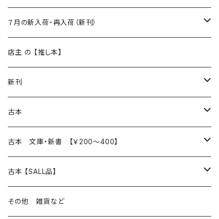
新入荷
７月の新入荷・再入荷（新刊）
再入荷
新入荷
店主 の 【推し本】
再入荷
新刊
本 の あれこれ
古本
読書のこと
文芸
本 の あれこれ
古本 文庫・新書 【￥200～400】
本屋のこと
近代小説 エッセイ 戯曲（日本人作家）
読書のこと
日々 の できこと
日本文学
日本文学
古本 【SALL品】
出版のこと
現代小説 エッセイ 戯曲（日本人作家）
本屋のこと
日常の 風景 群像
小説 エッセイ 戯曲（日本人作家）
小説 エッセイ 戯曲
生き方 ライフスタイル
海外文学
海外文学
20％OFF
その他 雑貨など