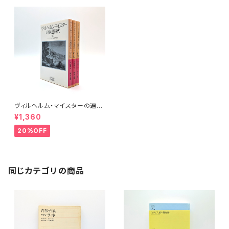
ヴィルヘルム・マイスターの遍歴
時代 (上)(中)(下)（岩波文庫）
¥1,360
20%OFF
同じカテゴリの商品