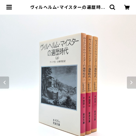
ヴィルヘルム・マイスターの遍歴時代
(上)(中)(下)（岩波文庫） | まわりみち
文庫