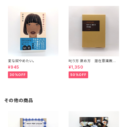
変な奴やめたい。
叱り方 褒め方 潜在意識教育
法叢書
¥945
¥1,350
30%OFF
50%OFF
その他の商品