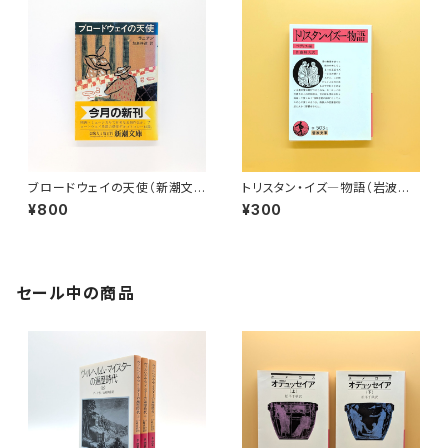
ブロードウェイの天使（新潮文
トリスタン・イズ―物語（岩波文
庫）
庫）
¥800
¥300
セール中の商品